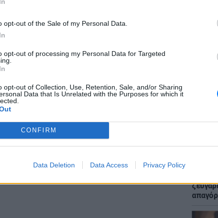
In
o opt-out of the Sale of my Personal Data.
In
to opt-out of processing my Personal Data for Targeted
ing.
ΕΙΔΗΣΕΙ
In
Μακελε
Μαθητή
o opt-out of Collection, Use, Retention, Sale, and/or Sharing
ersonal Data that Is Unrelated with the Purposes for which it
lected.
Out
CONFIRM
Data Deletion
Data Access
Privacy Policy
LIFESTY
Μυστικ
ζευγάρ
απαγόρ