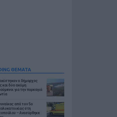
DING ΘΕΜΑΤΑ
κίστηκαν ο δήμαρχος
ς και δύο ακόμη
ούμενοι για την πυρκαγιά
ωτία
υναίκας από τον 5ο
ολυκατοικίας στη
οπούλου – Ανασύρθηκε