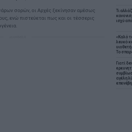
άρων σορών, οι Αρχές ξεκίνησαν αμέσως
Τι αλλά
κανονισ
ους, ενώ πιστεύεται πως και οι τέσσερις
ισχύ απ
ογένεια.
«Καλό τα
ΔΙΑΦΗΜΙΣΗ
λευκό κ
υιοθετή
Το σπαρ
Γιατί δε
ερευνητ
συμβίωσ
αγέλη λύ
επενέβη