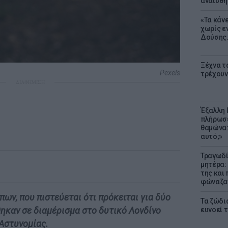
αναίσθη
«Τα κάν
χωρίς ε
Δούσης.
Ξέχνα τ
Pexels
τρέχουν
ΔΙΑΦΗΜΙΣΗ
Έξαλλη 
πλήρωσε
θαμώνα:
αυτό;»
Τραγωδί
μητέρα:
της και 
φώναζαν
ν, που πιστεύεται ότι πρόκειται για δύο
Τα ζώδια
θηκαν σε διαμέρισμα στο δυτικό Λονδίνο
ευνοεί 
Αστυνομίας.