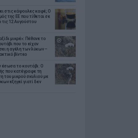
ζει στις κάψουλες καφέ; Ο
μός της ΕΕ που τίθεται σε
ό τις 12 Αυγούστου
ξίδι μικρέ»: Πέθανε το
ουτάβι που το είχαν
σει η αγέλη των λύκων –
ακτικό βίντεο
ν έσωσα το κουτάβι: Ο
ής που κατέγραφε τη
η του μικρού σκυλιού με
κων εξηγεί γιατί δεν