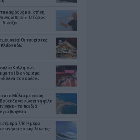
τη
ετε κάφρους και κτήνη
νσυναίσθηση»: Ο Τάσος
..δικάζει
α μουσεία: Οι τουρίστες
 πλέον εδώ
Ιουλία Καλλιμάνη
 με το ίδιο νόμισμα
 «Εσένα σου αρέσει
α στα Μάλια με νεκρή
 Βούτηξε να σώσει τη φίλη
πνίγηκε - τα παιδιά
 για βοήθεια
 σήμερα 7/8: Η μέρα
τις κινήσεις συμφιλίωσης