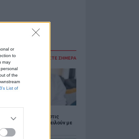
sonal or
ection to
ΔΙΑΒΑΣΤΕ ΣΗΜΕΡΑ
ou may
 personal
out of the
 downstream
B’s List of
Σ
 παροχές: Οι παγίδες στις
ρές χρημάτων που απειλούν με