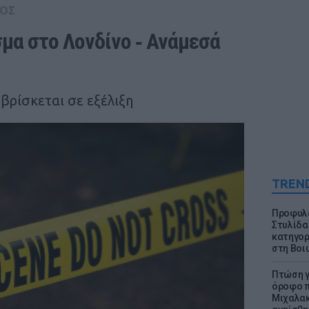
ΟΣ
μα στο Λονδίνο ‑ Ανάμεσά 
βρίσκεται σε εξέλιξη
TREN
Προφυλα
Στυλίδα
κατηγορ
στη Βοι
Πτώση γ
όροφο π
Μιχαλακ