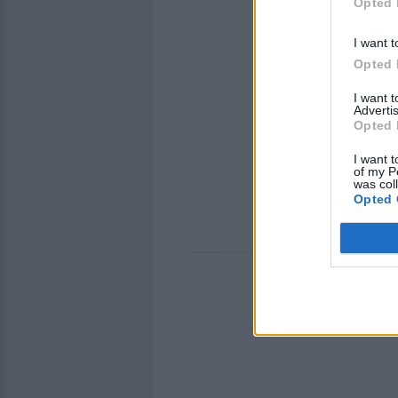
Opted 
I want t
Opted 
I want 
Advertis
Opted 
I want t
of my P
was col
Opted 