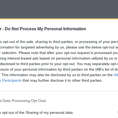
r -
Do Not Process My Personal Information
ύεται πως ήταν περίπου 30 ετών, και τα
to opt-out of the sale, sharing to third parties, or processing of your per
formation for targeted advertising by us, please use the below opt-out s
r selection. Please note that after your opt-out request is processed y
eing interest-based ads based on personal information utilized by us or
διαμέρισμα έπειτα από κλήση των γειτόνων,
disclosed to third parties prior to your opt-out. You may separately opt-
ες για την κατάσταση των ενοίκων.
losure of your personal information by third parties on the IAB’s list of
. This information may also be disclosed by us to third parties on the
IA
ΔΙΑΦΗΜΙΣΗ
Participants
that may further disclose it to other third parties.
ΕΙΔΗΣΕΙ
Γονικές
l Data Processing Opt Outs
μεταφο
φόρο
o opt-out of the Sharing of my personal data.