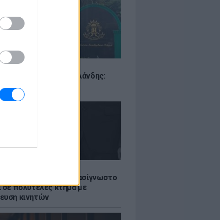
Σ
ιό σε σχολείο της Ταϊλάνδης:
ς άνοιξε πυρ
LE
ή γαμήλια γιορτή για πασίγνωστο
ι σε πολυτελές κτήμα με
ευση κινητών