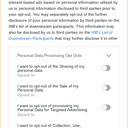
interest-based ads based on personal information utilized by
– Δράμας, κοντά στην Παλαιοκώμη.
us or personal information disclosed to third parties prior to
Καταδίωξη στο κέντρο της
your opt-out. You may separately opt-out of the further
Θεσσαλονίκης: Έσπασαν το
disclosure of your personal information by third parties on the
τζάμι του οδηγού – «Μην κάνεις
IAB’s list of downstream participants. This information may
μ@@@», του φώναζαν
also be disclosed by us to third parties on the
IAB’s List of
Downstream Participants
that may further disclose it to other
ΣΉΜΕΡΑ
third parties.
Εξαιτίας των υψηλών ταχυτήτων το
λευκό όχημα έχασε τον έλεγχο και
καρφώθηκε πάνω σε κολονάκια.
Personal Data Processing Opt Outs
Αρχεία UFO: Αθόρυβα τριγωνικά
I want to opt-out of the Sharing of my
personal data.
σκάφη 152 μέτρων και
Opted In
μεταλλική σφαίρα με
ανθρώπινο σώμα στα νέα
I want to opt-out of the Sale of my
αποχαρακτηρισμένα έγγραφα
Personal Data.
Opted In
ΣΉΜΕΡΑ
Η κυβέρνηση Τραμπ δημοσίευσε την 5η
I want to opt-out of processing my
παρτίδα αποχαρακτηρισμένων αρχείων
Personal Data for Targeted Advertising.
με αναφορές στρατιωτικών πιλότων,
Opted In
μαρτύρων και αναλύσεων του FBI για
ανεξήγητα εναέρια φαινόμενα σε ΗΠΑ,
Βραζιλία και Αφγανιστάν.
I want to opt-out of Collection, Use,