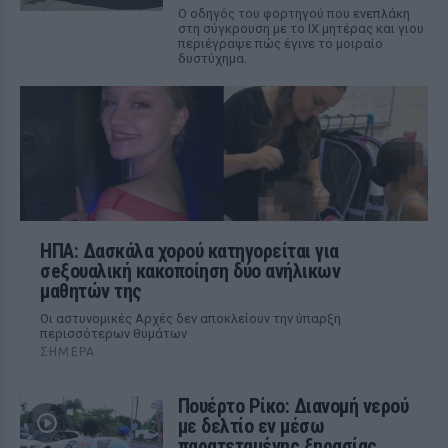
Ο οδηγός του φορτηγού που ενεπλάκη
στη σύγκρουση με το ΙΧ μητέρας και γιου
περιέγραψε πώς έγινε το μοιραίο
δυστύχημα.
ΗΠΑ: Δασκάλα χορού κατηγορείται για
σeξουαλική κακοποίηση δύο ανήλικων
μαθητών της
Οι αστυνομικές Αρχές δεν αποκλείουν την ύπαρξη
περισσότερων θυμάτων
ΣΉΜΕΡΑ
Πουέρτο Ρίκο: Διανομή νερού
με δελτίο εν μέσω
παρατεταμένης ξηρασίας