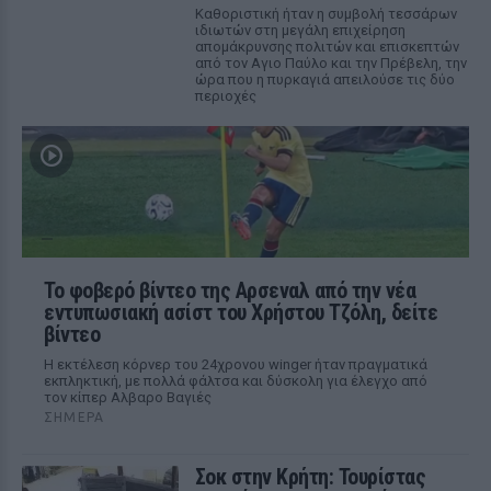
Καθοριστική ήταν η συμβολή τεσσάρων
ιδιωτών στη μεγάλη επιχείρηση
απομάκρυνσης πολιτών και επισκεπτών
από τον Αγιο Παύλο και την Πρέβελη, την
ώρα που η πυρκαγιά απειλούσε τις δύο
περιοχές
Το φοβερό βίντεο της Αρσεναλ από την νέα
εντυπωσιακή ασίστ του Χρήστου Τζόλη, δείτε
βίντεο
Η εκτέλεση κόρνερ του 24χρονου winger ήταν πραγματικά
εκπληκτική, με πολλά φάλτσα και δύσκολη για έλεγχο από
τον κίπερ Αλβαρο Βαγιές
ΣΉΜΕΡΑ
Σοκ στην Κρήτη: Τουρίστας