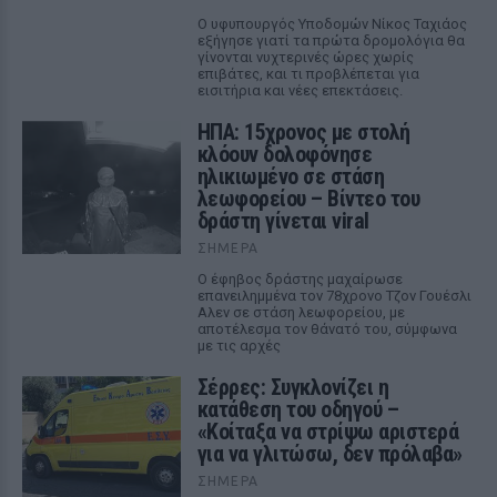
Ο υφυπουργός Υποδομών Νίκος Ταχιάος
εξήγησε γιατί τα πρώτα δρομολόγια θα
γίνονται νυχτερινές ώρες χωρίς
επιβάτες, και τι προβλέπεται για
εισιτήρια και νέες επεκτάσεις.
ΗΠΑ: 15χρονος με στολή
κλόουν δολοφόνησε
ηλικιωμένο σε στάση
λεωφορείου – Βίντεο του
δράστη γίνεται viral
ΣΉΜΕΡΑ
Ο έφηβος δράστης μαχαίρωσε
επανειλημμένα τον 78χρονο Τζον Γουέσλι
Αλεν σε στάση λεωφορείου, με
αποτέλεσμα τον θάνατό του, σύμφωνα
με τις αρχές
Σέρρες: Συγκλονίζει η
κατάθεση του οδηγού –
«Κοίταξα να στρίψω αριστερά
για να γλιτώσω, δεν πρόλαβα»
ΣΉΜΕΡΑ