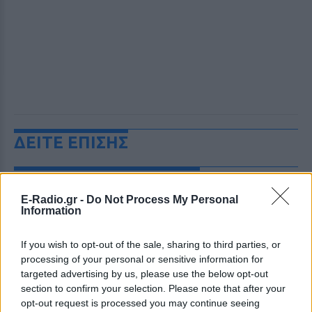
ΔΕΙΤΕ ΕΠΙΣΗΣ
ΣΤΗΝ ΙΔΙΑ ΚΑΤΗΓΟΡΙΑ
E-Radio.gr -
Do Not Process My Personal
Τροχαίο στις Σέρρες: «Έχασα τη
Information
γυναίκα και το παιδί μου, τα
έχασα όλα» ‑ Ο πόνος του
If you wish to opt-out of the sale, sharing to third parties, or
πατέρα
processing of your personal or sensitive information for
ΣΉΜΕΡΑ
targeted advertising by us, please use the below opt-out
section to confirm your selection. Please note that after your
Μητέρα 43 ετών και ο 21χρονος γιος της
σκοτώθηκαν σε μετωπική σύγκρουση με
opt-out request is processed you may continue seeing
φορτηγό στην επαρχιακή οδό Αμφίπολης