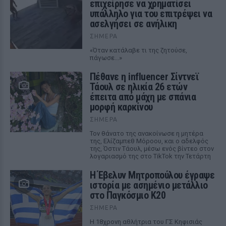
επιχείρησε να χρηματίσει
υπάλληλο για του επιτρέψει να
ασελγήσει σε ανήλικη
ΣΉΜΕΡΑ
«Όταν κατάλαβε τι της ζητούσε,
πάγωσε...»
Πέθανε η influencer Σίντνεϊ
Τάουλ σε ηλικία 26 ετών
έπειτα από μάχη με σπάνια
μορφή καρκίνου
ΣΉΜΕΡΑ
Τον θάνατο της ανακοίνωσε η μητέρα
της, Ελίζαμπεθ Μόροου, και ο αδελφός
της, Όστιν Τάουλ, μέσω ενός βίντεο στον
λογαριασμό της στο TikTok την Τετάρτη
Η Έβελυν Μητροπούλου έγραψε
ιστορία με ασημένιο μετάλλιο
στο Παγκόσμιο Κ20
ΣΉΜΕΡΑ
Η 18χρονη αθλήτρια του ΓΣ Κηφισιάς