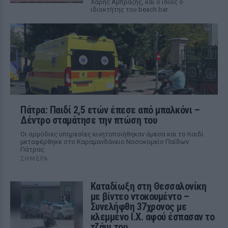
Χάρης Αμπραζής, και ο ίδιος ο
ιδιοκτήτης του beach bar
Πάτρα: Παιδί 2,5 ετών έπεσε από μπαλκόνι –
Δέντρο σταμάτησε την πτώση του
Οι αρμόδιες υπηρεσίες κινητοποιήθηκαν άμεσα και το παιδί
μεταφέρθηκε στο Καραμανδάνειο Νοσοκομείο Παίδων
Πάτρας.
ΣΉΜΕΡΑ
Καταδίωξη στη Θεσσαλονίκη
με βίντεο ντοκουμέντο –
Συνελήφθη 37χρονος με
κλεμμένο Ι.Χ. αφού έσπασαν το
τζάμι του