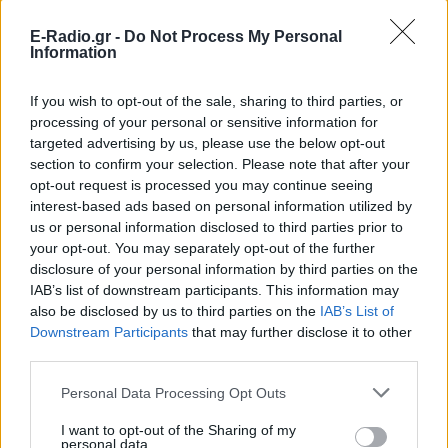
E-Radio.gr -
Do Not Process My Personal
Πληροφορίες αναφέρουν οτι το αδίκημα της
Information
απιστίας αφορά σε αναιτιολόγητες δαπάνες ύψους
περίπου 190.000 ευρώ. Το συγκεκριμένο ποσό
If you wish to opt-out of the sale, sharing to third parties, or
processing of your personal or sensitive information for
αφορά την αγορά ακίνητου στην Πωγωνιανή, την
targeted advertising by us, please use the below opt-out
ανακαίνισή του και την πληρωμή του φόρου
section to confirm your selection. Please note that after your
μεταβίβασης. Σημειώνεται, πως οι ίδιες
opt-out request is processed you may continue seeing
πληροφορίες αναφέρουν πως στο συμβόλαιο το
interest-based ads based on personal information utilized by
us or personal information disclosed to third parties prior to
ζευγάρι φέρεται να έδωσε τα χρήματα σε μετρητά.
your opt-out. You may separately opt-out of the further
disclosure of your personal information by third parties on the
Το αδίκημα της υπεξαίρεσης αφορά σε ποσό που
IAB’s list of downstream participants. This information may
ανέρχεται στα 467.000 ευρώ. Το συνολικό ποσό
also be disclosed by us to third parties on the
IAB’s List of
αφορά τόσα στα χρήματα που βρέθηκαν στο
Downstream Participants
that may further disclose it to other
διαμέρισμα της Οργάνωσης που χρησιμοποιούσε ο
third parties.
πατέρας Αντώνιος, αλλά και τα κοσμήματα και τις
Personal Data Processing Opt Outs
χρυσές λίρες που εντοπίστηκαν σε θυρίδες. Ο κ.
Σέβης που διεξήγαγε την έρευνα έδωσε την
I want to opt-out of the Sharing of my
personal data.