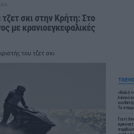
ΑΔΑ
τζετ σκι στην Κρήτη: Στο 
ος με κρανιοεγκεφαλικές 
ριστής του τζετ σκι
TREN
«Καλό τα
λευκό κ
υιοθετή
Το σπαρ
Γιατί δε
ερευνητ
συμβίωσ