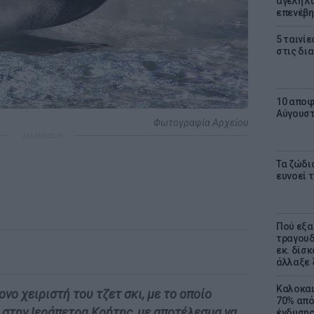
αγέλη λύ
επενέβη
5 ταινίε
στις δι
10 αποφ
Αύγουσ
Φωτογραφία Αρχείου
ΔΙΑΦΗΜΙΣΗ
Τα ζώδια
ευνοεί 
Πού εξα
τραγουδ
εκ. δίσ
άλλαξε 
Καλοκαι
νο χειριστή του τζετ σκι, με το οποίο
70% από
στην Ιεράπετρα Κρήτης, με αποτέλεσμα να
ένδυσης