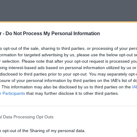
r -
Do Not Process My Personal Information
μό άνδρα και ανήλικου ατόμου στην
to opt-out of the sale, sharing to third parties, or processing of your per
νωρίζεται ότι συνελήφθη ο 32χρονος
formation for targeted advertising by us, please use the below opt-out s
σιου μοτοποδηλάτου (jet ski), για παράβαση
r selection. Please note that after your opt-out request is processed y
. (παρεμβάσεις στην ασφάλεια της
eing interest-based ads based on personal information utilized by us or
 του Π.Κ.(σωματική βλάβη από αμέλεια)».
disclosed to third parties prior to your opt-out. You may separately opt-
losure of your personal information by third parties on the IAB’s list of
. This information may also be disclosed by us to third parties on the
IA
Participants
that may further disclose it to other third parties.
υ στις 17:00 την Τετάρτη 12 Ιουλίου στην
άνδρας που οδηγούσε το τζετ σκι φέρεται να
ΕΥ ΖΗΝ
6 φρού
ο αγόρι, όταν για άγνωστες μέχρι αυτή τη
l Data Processing Opt Outs
εκτός 
λεγχο και παρέκλινε της πορείας του.
o opt-out of the Sharing of my personal data.
εκτινάχθηκε προς την παραλία, πέφτοντας