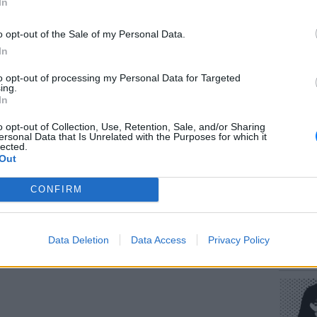
In
 οποία χρησιμοποιείται ως αποθηκευτικός
χρονος να τραυματιστεί σοβαρά στο κεφάλι
o opt-out of the Sale of my Personal Data.
In
 σκι.
to opt-out of processing my Personal Data for Targeted
ΔΙΑΦΗΜΙΣΗ
ΕΥ ΖΗΝ
ing.
Πώς να
In
στους 
o opt-out of Collection, Use, Retention, Sale, and/or Sharing
ersonal Data that Is Unrelated with the Purposes for which it
lected.
Out
CONFIRM
POP CU
Data Deletion
Data Access
Privacy Policy
Η κωμω
νεοπλο