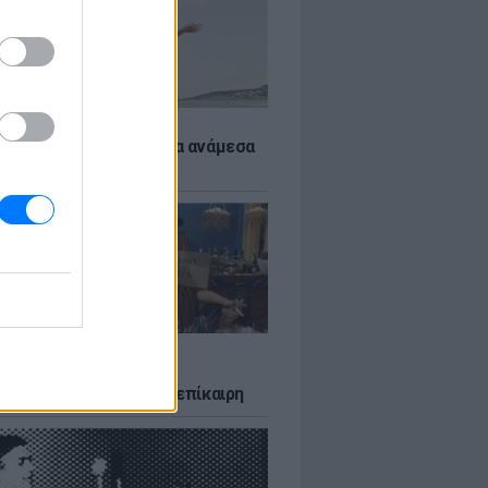
 αποφύγεις το σύγκαμα ανάμεσα
μηρούς
LTURE
δία που σατίρισε τον
υτισμό και παραμένει επίκαιρη