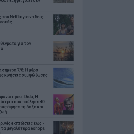
κων εξηγεί γιατί δεν
ς του Netflix για να δεις
ακοπές
θέγματα για τον
το
 σήμερα 7/8: Η μέρα
τις κινήσεις συμφιλίωσης
φανίστηκε η Dido; Η
ίστρια που πούλησε 40
κους άφησε τη δόξα και
ζωή
ρινές εκπτώσεις έως -
 τα μεγαλύτερα eshops
!