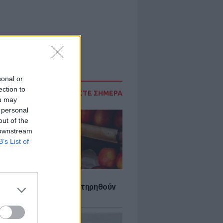
sonal or
ection to
ΔΙΑΒΑΣΤΕ ΣΗΜΕΡΑ
ou may
 personal
out of the
 downstream
B’s List of
τα που μπορουν να διατηρηθούν
ψυγείου το καλοκαίρι