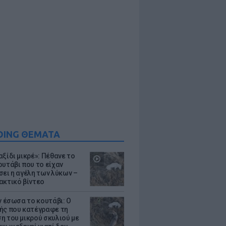
DING ΘΕΜΑΤΑ
ξίδι μικρέ»: Πέθανε το
ουτάβι που το είχαν
σει η αγέλη των λύκων –
ακτικό βίντεο
ν έσωσα το κουτάβι: Ο
ής που κατέγραφε τη
η του μικρού σκυλιού με