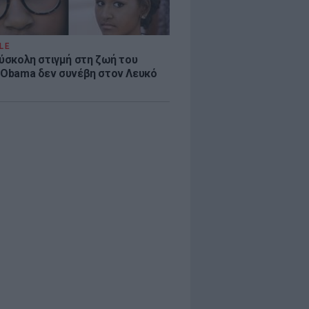
LE
δύσκολη στιγμή στη ζωή του
 Obama δεν συνέβη στον Λευκό