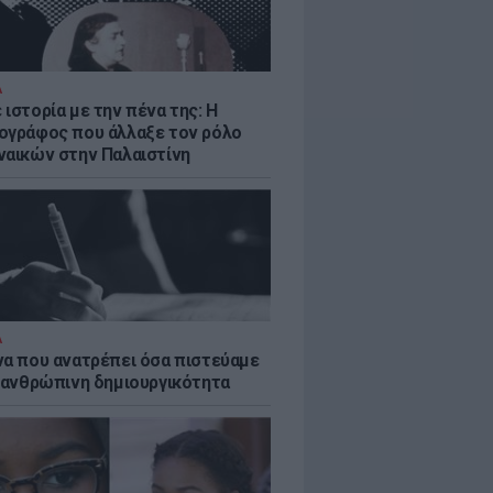
Α
ιστορία με την πένα της: Η
ογράφος που άλλαξε τον ρόλο
ναικών στην Παλαιστίνη
Α
να που ανατρέπει όσα πιστεύαμε
ν ανθρώπινη δημιουργικότητα