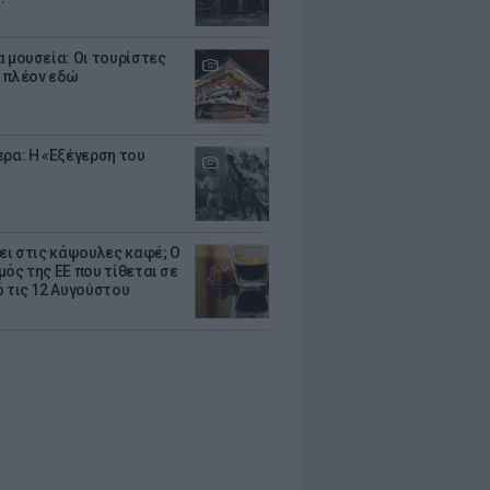
α μουσεία: Οι τουρίστες
 πλέον εδώ
ερα: Η «Εξέγερση του
ζει στις κάψουλες καφέ; Ο
μός της ΕΕ που τίθεται σε
ό τις 12 Αυγούστου