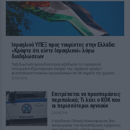
Ισραηλινό ΥΠΕΞ προς τουρίστες στην Ελλάδα:
«Κρύψτε ότι είστε Ισραηλινοί» λόγω
διαδηλώσεων
Ταξιδιωτική προειδοποίηση εξέδωσε το ισραηλινό
υπουργείο Εξωτερικών ενόψει της «ημέρας οργής»
φιλοπαλαιστινιακών οργανώσεων σε 36 σημεία της χώρας.
ΣΉΜΕΡΑ
Επιτρέπεται να προσπεράσεις
περιπολικό; Τι λέει ο ΚΟΚ που
οι περισσότεροι αγνοούν
ΣΉΜΕΡΑ
Ο Κώδικας Οδικής Κυκλοφορίας δεν
απαγορεύει την προσπέραση οχήματος
της αστυνομίας, αλλά ισχύουν