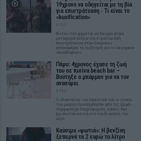
19χρονο να οδηγείται με τη βία
για επιστράτευση ‑ Τι είναι το
«busification»
ΧΤΕΣ
Βίντεο που φέρεται να δείχνει βίαιη
μεταφορά άνδρα για στρατιωτική
επιστράτευση στην Ουκρανία
επαναφέρει τη συζήτηση για το λεγόμενο
«busification».
Πάρο: 4χρονος έχασε τη ζωή
του σε πισίνα beach bar –
Βούτηξε ο μπάρμαν για να τον
ανασύρει
ΧΤΕΣ
Ο ιδιοκτήτης του beach bar και οι γονείς
του μικρού προσήχθησαν από τις αρχές -
σύμφωνα με πληροφορίες, κανείς δεν
βρισκόταν κοντά στο παιδί εκείνη την
ώρα
Καύσιμα «φωτιά»: Η βενζίνη
ξεπερνά τα 2 ευρώ το λίτρο