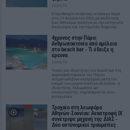
ΣΉΜΕΡΑ
Η προθεσμία υποβολής αιτήσεων λήγει
στις 21 Αυγούστου 2026, με επιδότηση
έως 600 ευρώ ανάλογα με την κατηγορία
δικαιούχου και την περίοδο διαμονής.
4χρονος στην Πάρο:
Ανθρωποκτονία από αμέλεια
στο beach bar ‑ Τι έδειξε η
έρευνα
ΣΉΜΕΡΑ
Γονείς και ιδιοκτήτης του beach bar στη
φημισμένη παραλία της Πάρου
αντιμετωπίζουν κατηγορίες μετά τον
πνιγμό του μικρού παιδιού σε πισίνα - ο
ιδιοκτήτης, δηλωμένος ως
ναυαγοσώστης, παραπέμπεται στον
εισαγγελέα
Τροχαίο στη λεωφόρο
Αθηνών‑Σουνίου: Αναστροφή ΙΧ
συνέτριψε μηχανή της ΔΙΑΣ ‑
Δύο αστυνομικοί τραυματίες