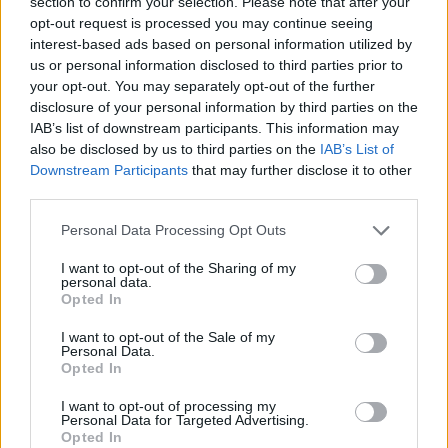
section to confirm your selection. Please note that after your
opt-out request is processed you may continue seeing
interest-based ads based on personal information utilized by
us or personal information disclosed to third parties prior to
your opt-out. You may separately opt-out of the further
disclosure of your personal information by third parties on the
IAB’s list of downstream participants. This information may
also be disclosed by us to third parties on the
IAB’s List of
Downstream Participants
that may further disclose it to other
third parties.
ΔΕΙΤΕ ΕΠΙΣΗΣ
Personal Data Processing Opt Outs
I want to opt-out of the Sharing of my
ΣΤΗΝ ΙΔΙΑ ΚΑΤΗΓΟΡΙΑ
personal data.
Opted In
Χούθι χτύπησαν Aramco, Ιράν
I want to opt-out of the Sale of my
σκληραίνει τους όρους για τα
Personal Data.
Στενά του Ορμούζ
Opted In
ΣΉΜΕΡΑ
I want to opt-out of processing my
Πυρκαγιά στο διυλιστήριο της Τζαζάν
Personal Data for Targeted Advertising.
μετά από επίθεση drone - Η Τεχεράνη
Opted In
απαιτεί αποχώρηση αμερικανικών