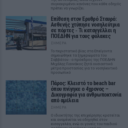
συγκεκριμένοι κανόνες που κάθε οδηγός
πρέπει να γνωρίζει.
Επίθεση στον Ερυθρό Σταυρό:
Ασθενής χτύπησε νοσηλεύτρια
σε πόρτες ‑ Τι καταγγέλλει η
ΠΟΕΔΗΝ για τους φύλακες
ΣΉΜΕΡΑ
Το περιστατικό βίας στα Επείγοντα
σημειώθηκε τα ξημερώματα του
Σαββάτου - ο πρόεδρος της ΠΟΕΔΗΝ
Μιχάλης Γιαννάκος ζητά ουσιαστικά
μέτρα προστασίας για το νοσηλευτικό
προσωπικό
Πάρος: Κλειστό το beach bar
όπου πνίγηκε ο 4χρονος –
Δικογραφία για ανθρωποκτονία
από αμέλεια
ΣΉΜΕΡΑ
Ο ιδιοκτήτης της επιχείρησης κρατείται
και αναμένεται να οδηγηθεί στον
εισαγγελέα, ενώ οι γονείς του παιδιού