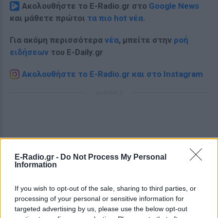
Ακολουθήστε το E-Radio.gr στο
Google News
και μάθετε πρώτοι
τα πιο hot νέα
.
Για ακόμη περισσότερα
νέα
, μπείτε στην
ροή
ειδήσεων
του E-Daily.gr
Ακολουθήστε το E-Radio.gr και στο Instagram
ΔΙΑΦΗΜΙΣΗ
E-Radio.gr -
Do Not Process My Personal
Information
If you wish to opt-out of the sale, sharing to third parties, or
processing of your personal or sensitive information for
targeted advertising by us, please use the below opt-out