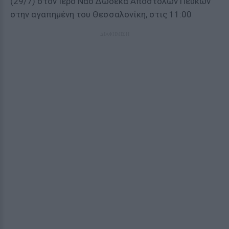
(29/7) στον Ιερό Ναό Δώδεκα Αποστόλων Πευκών
στην αγαπημένη του Θεσσαλονίκη, στις 11:00
ΔΙΑΦΗΜΙΣΗ