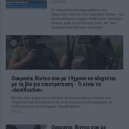
ΣΉΜΕΡΑ
Το περιστατικό σημειώθηκε στο
Λαγονήσι, κοντά στην παραλία Πεύκο - το
ενοικιαζόμενο όχημα επέβαιναν τέσσερα
άτομα, ενώ η κατάσταση ενός εκ των
τραυματιών εμπνέει ανησυχία.
Ουκρανία: Βίντεο σοκ με 19χρονο να οδηγείται
με τη βία για επιστράτευση ‑ Τι είναι το
«busification»
Βίντεο που φέρεται να δείχνει βίαιη μεταφορά άνδρα για
στρατιωτική επιστράτευση στην Ουκρανία επαναφέρει τη
συζήτηση για το λεγόμενο «busification».
ΧΤΕΣ
Ουκρανία: Βίντεο σοκ με