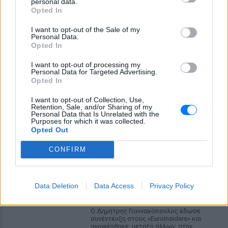
personal data.
ΠΡΙΝ 8 ΏΡΕΣ
Opted In
Φοροτεχνικός εξηγεί πότε μια μεταφορά
χρημάτων θεωρείται δωρεά, ποια είναι
I want to opt-out of the Sale of my
τα αφορολόγητα όρια ανά κατηγορία
Personal Data.
συγγένειας και γιατί η αιτιολογία κάθε
Opted In
συναλλαγής μπορεί να σας γλιτώσει από
προβλήματα με την εφορία.
I want to opt-out of processing my
Μυστήριο με τη σορό γυναίκας
Personal Data for Targeted Advertising.
Opted In
που εντοπίστηκε σε σπηλιά
στον Λυκαβηττό
I want to opt-out of Collection, Use,
ΠΡΙΝ 8 ΏΡΕΣ
Retention, Sale, and/or Sharing of my
Personal Data that Is Unrelated with the
Οι πρώτες εκτιμήσεις του ιατροδικαστή
Purposes for which it was collected.
Opted Out
Γιαννακόπουλος για Ολυμπιακό:
CONFIRM
«Πριν 10 χρόνια φώναζαν
οφσάιντ, δεν ήξεραν ότι η
μπάλα μπάσκετ είναι
πορτοκαλί»
Data Deletion
Data Access
Privacy Policy
ΧΤΕΣ
Ο Δημήτρης Γιαννακόπουλος έδωσε
συνέντευξη στους «EuroInsiders» και
αναφέρθηκε, μεταξύ άλλων, στην