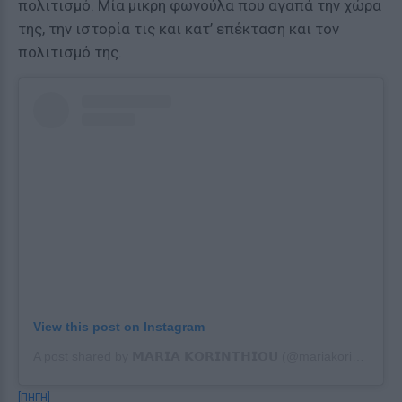
πολιτισμό. Μία μικρή φωνούλα που αγαπά την χώρα
της, την ιστορία τις και κατ’ επέκταση και τον
πολιτισμό της.
View this post on Instagram
A post shared by 𝗠𝗔𝗥𝗜𝗔 𝗞𝗢𝗥𝗜𝗡𝗧𝗛𝗜𝗢𝗨 (@mariakorinthiou)
[ΠΗΓΗ]