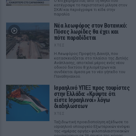
Ο επιχειρηματίας από τη Μήλο που
κατέγραψε το περιστατικό μίλησε στον
ΣΚΑΪ και περιέγραψε τι είδε στην
παραλία
Νέα λεωφόρος στον Βοτανικό:
Πόσες λωρίδες θα έχει και
πότε παραδίδεται
ΧΤΕΣ
Η Λεωφόρος Προφήτη Δανιήλ, που
κατασκευάζεται στο πλαίσιο της Διπλής
Ανάπλασης, αποτελεί μέρος ενός νέου
οδικού δικτύου 8 χιλιομέτρων και
συνδέεται άμεσα με το νέο γήπεδο του
Παναθηναϊκού.
Ισραηλινό ΥΠΕΞ προς τουρίστες
στην Ελλάδα: «Κρύψτε ότι
είστε Ισραηλινοί» λόγω
διαδηλώσεων
ΧΤΕΣ
Ταξιδιωτική προειδοποίηση εξέδωσε το
ισραηλινό υπουργείο Εξωτερικών ενόψει
της «ημέρας οργής» φιλοπαλαιστινιακών
οργανώσεων σε 36 σημεία της χώρας.