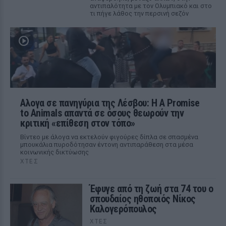
αντιπαλότητα με τον Ολυμπιακό και στο
τι πήγε λάθος την περσινή σεζόν
Αλογα σε πανηγύρια της Λέσβου: Η A Promise
to Animals απαντά σε όσους θεωρούν την
κριτική «επίθεση στον τόπο»
Βίντεο με άλογα να εκτελούν φιγούρες δίπλα σε σπασμένα
μπουκάλια πυροδότησαν έντονη αντιπαράθεση στα μέσα
κοινωνικής δικτύωσης
ΧΤΕΣ
Έφυγε από τη ζωή στα 74 του ο
σπουδαίος ηθοποιός Νίκος
Καλογερόπουλος
ΧΤΕΣ