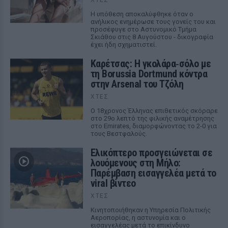
Η υπόθεση αποκαλύφθηκε όταν ο
ανήλικος ενημέρωσε τους γονείς του και
προσέφυγε στο Αστυνομικό Τμήμα
Σκιάθου στις 8 Αυγούστου - δικογραφία
έχει ήδη σχηματιστεί.
Καρέτσας: Η γκολάρα‑σόλο με
τη Borussia Dortmund κόντρα
στην Arsenal του Τζόλη
ΧΤΕΣ
Ο 18χρονος Έλληνας επιθετικός σκόραρε
στο 29ο λεπτό της φιλικής αναμέτρησης
στο Emirates, διαμορφώνοντας το 2-0 για
τους Βεστφαλούς.
Ελικόπτερο προσγειώνεται σε
λουόμενους στη Μήλο:
Παρέμβαση εισαγγελέα μετά το
viral βίντεο
ΧΤΕΣ
Κινητοποιήθηκαν η Υπηρεσία Πολιτικής
Αεροπορίας, η αστυνομία και ο
εισαγγελέας μετά το επικίνδυνο