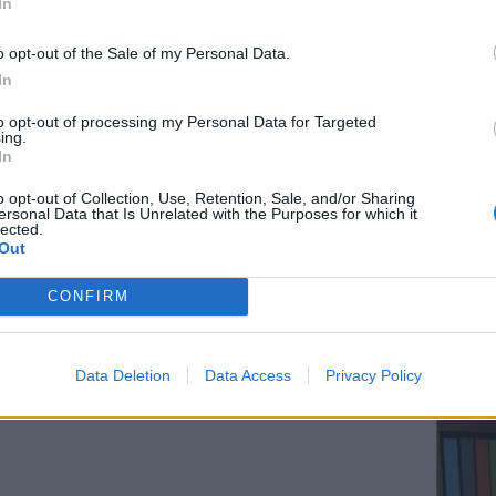
In
λή δόση του επιδόματος θα καταβληθεί τον
o opt-out of the Sale of my Personal Data.
In
ΔΙΑΦΗΜΙΣΗ
ΕΥ ΖΗΝ
to opt-out of processing my Personal Data for Targeted
Ελληνικ
ing.
scramb
In
o opt-out of Collection, Use, Retention, Sale, and/or Sharing
ersonal Data that Is Unrelated with the Purposes for which it
lected.
Out
CONFIRM
ΚΕΡΔΙΣ
Καλοκα
Data Deletion
Data Access
Privacy Policy
τα μεγ