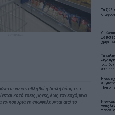
Τα ζώδια
διαφορ
Οι «λευ
ΔΙΑΦΗΜΙΣΗ
Σε ποιε
χρήση κ
Το κόλπ
λίγο πρι
ταξίδι 
στο αερ
Η νέα σχ
συγκατοί
Theron 
ένεται να καταβληθεί η διπλή δόση του
ίνεται κατά τρεις μήνες, έως τον ερχόμενο
Η γυναί
α νοικοκυριά να επωφελούνται από το
νέος Αϊν
παραλίγο