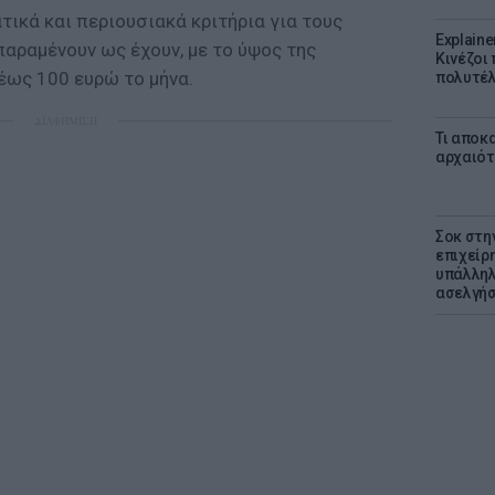
ικά και περιουσιακά κριτήρια για τους
Explaine
παραμένουν ως έχουν, με το ύψος της
Κινέζοι
έως 100 ευρώ το μήνα.
πολυτέλ
ΔΙΑΦΗΜΙΣΗ
Τι αποκ
αρχαιότ
Σοκ στη
επιχείρ
υπάλληλ
ασελγήσ