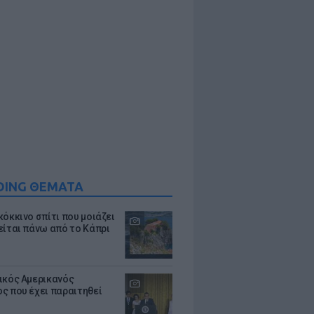
DING ΘΕΜΑΤΑ
κόκκινο σπίτι που μοιάζει
είται πάνω από το Κάπρι
ικός Αμερικανός
ς που έχει παραιτηθεί