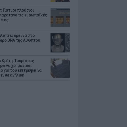
r: Γιατί οι πλούσιοι
 παρατάνε τις ευρωπαϊκές
ειες
αλύπτει έρευνα στο
ερο DNA της Αιγύπτου
ν Κρήτη: Τουρίστας
ησε να χρηματίσει
ο για του επιτρέψει να
ει σε ανήλικη