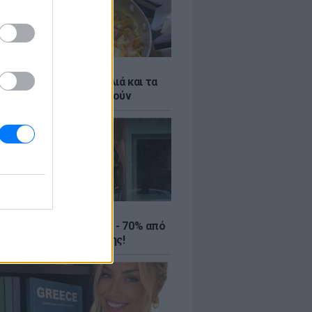
ό γιαούρτι: Μία κουταλιά και τα
led eggs θα απογειωθούν
ΤΕ
ιρινές εκπτώσεις έως - 70% από
αλύτερα eshops ένδυσης!