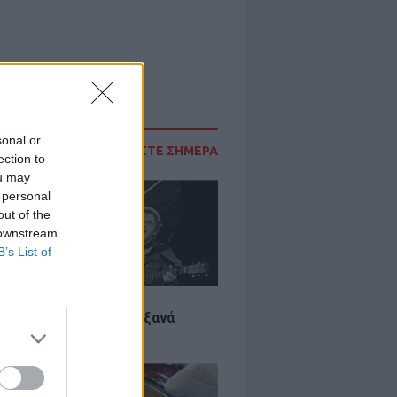
sonal or
ΔΙΑΒΑΣΤΕ ΣΗΜΕΡΑ
ection to
ou may
 personal
out of the
 downstream
B’s List of
LTURE
it wonders που έγιναν ξανά
οι από… ατύχημα