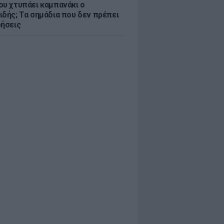
ου χτυπάει καμπανάκι ο
ιδής; Τα σημάδια που δεν πρέπει
οήσεις