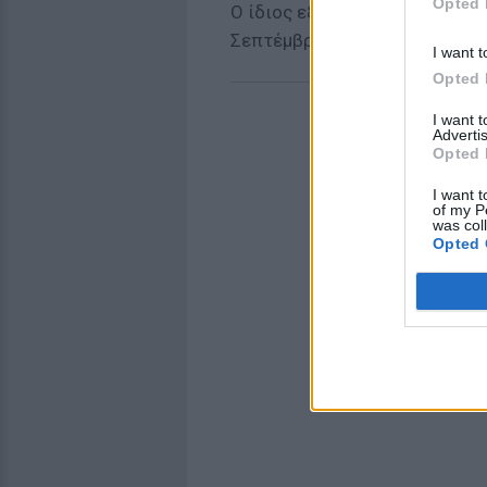
Opted 
Ο ίδιος εξήγησε δε ότι η διπ
Σεπτέμβριο.
I want t
Opted 
I want 
Advertis
Opted 
I want t
of my P
was col
Opted 