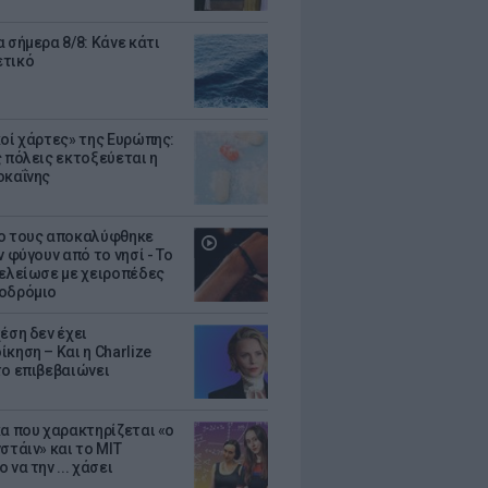
 σήμερα 8/8: Κάνε κάτι
ετικό
κοί χάρτες» της Ευρώπης:
ς πόλεις εκτοξεύεται η
οκαΐνης
ο τους αποκαλύφθηκε
ν φύγουν από το νησί - Το
τελείωσε με χειροπέδες
οδρόμιο
έση δεν έχει
κηση – Και η Charlize
το επιβεβαιώνει
κα που χαρακτηρίζεται «ο
στάιν» και το MIT
 να την ... χάσει