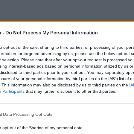
r -
Do Not Process My Personal Information
 θα χρειαστεί να υποβάλουν εκ νέου αίτηση,
to opt-out of the sale, sharing to third parties, or processing of your per
ούχων του Market Pass θα γίνει με βάση τα
formation for targeted advertising by us, please use the below opt-out s
 τις δηλώσεις που υποβάλλονται φέτος.
r selection. Please note that after your opt-out request is processed y
ροηγούμενη ενίσχυση μέσω ψηφιακής
eing interest-based ads based on personal information utilized by us or
φόσον εξακολουθούν να είναι δικαιούχοι, να
disclosed to third parties prior to your opt-out. You may separately opt-
losure of your personal information by third parties on the IAB’s list of
την ίδια κάρτα, η οποία παραμένει
. This information may also be disclosed by us to third parties on the
IA
Δεκεμβρίου 2023.
Participants
that may further disclose it to other third parties.
ς Τρίτης (01.08.23), ο οικονομικός
POP CU
5 one-h
τας τόνισε ότι «η παράταση υποβολής των
διάσημ
l Data Processing Opt Outs
ο τέλος Αυγούστου επεκτείνει και τη
o opt-out of the Sharing of my personal data.