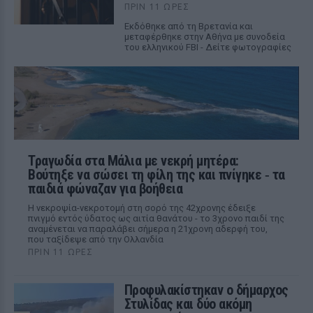
ΠΡΙΝ 11 ΏΡΕΣ
Εκδόθηκε από τη Βρετανία και
μεταφέρθηκε στην Αθήνα με συνοδεία
του ελληνικού FBI - Δείτε φωτογραφίες
Τραγωδία στα Μάλια με νεκρή μητέρα:
Βούτηξε να σώσει τη φίλη της και πνίγηκε ‑ τα
παιδιά φώναζαν για βοήθεια
Η νεκροψία-νεκροτομή στη σορό της 42χρονης έδειξε
πνιγμό εντός ύδατος ως αιτία θανάτου - το 3χρονο παιδί της
αναμένεται να παραλάβει σήμερα η 21χρονη αδερφή του,
που ταξίδεψε από την Ολλανδία
ΠΡΙΝ 11 ΏΡΕΣ
Προφυλακίστηκαν ο δήμαρχος
Στυλίδας και δύο ακόμη