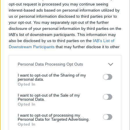
opt-out request is processed you may continue seeing
interest-based ads based on personal information utilized by
Η επέκταση θα αφορά τη διαδρομή μετά τον Σταθμό
us or personal information disclosed to third parties prior to
«Ανθούπολη» προς την περιοχή του Ιλίου και Αγίου
your opt-out. You may separately opt-out of the further
Νικολάου και περαιτέρω μελλοντικά προς τις
disclosure of your personal information by third parties on the
Αχαρνές και έχει σχεδιασθεί με σκοπό:
IAB’s list of downstream participants. This information may
also be disclosed by us to third parties on the
IAB’s List of
Downstream Participants
that may further disclose it to other
· Την εξυπηρέτηση πολλών πυκνοκατοικημένων
third parties.
περιοχών των δυτικών προαστίων.
Personal Data Processing Opt Outs
· Τη μελλοντική αύξηση της δικτύωσης των Γραμμών
I want to opt-out of the Sharing of my
Μετρό με την πρόβλεψη ανταπόκρισης στον Σταθμό
personal data.
Opted In
«Ίλιον» με τη μελλοντική επέκταση της Γραμμής 4
προς την Πετρούπολη.
I want to opt-out of the Sale of my
Personal Data.
Opted In
Η επέκταση της γραμμής 2 θα είναι συνολικού
I want to opt-out of processing my
μήκους περίπου 4 χλμ με τρεις νέους Σταθμούς και
Personal Data for Targeted Advertising.
τα αντίστοιχα Φρέατα Αερισμού τους. Οι Σταθμοί,
Opted In