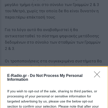
μεγάλο τμήμα ή και στο σύνολο των Γραμμών 2 & 3
του Μετρό, χωρίς την οποία δε θα είναι δυνατόν η
περαιτέρω επέκτασή τους.
Για το λόγο αυτό θα αναβαθμιστεί ή θα
αντικατασταθεί το σύστημα ψηφιακής μετάδοσης
δεδομένων στο σύνολο των σταθμών των Γραμμών
2 & 3.
Οι τροποποιήσεις στα συγκεκριμένα συστήματα θα
απαιτήσουν νέο εξοπλισμό και λογισμικό τόσο στο
Κέντρο Ελέγχου στο Σύνταγμα όσο και τοπικά σε
E-Radio.gr -
Do Not Process My Personal
Information
σταθμούς, φρέατα κλπ.
If you wish to opt-out of the sale, sharing to third parties, or
Ωστόσο, η σύνδεσή τους με τα σημερινά συστήματα
processing of your personal or sensitive information for
έχει προβλεφθεί να γίνει χωρίς καμία διακοπή
targeted advertising by us, please use the below opt-out
λειτουργίας των Γραμμών 2 και 3.
section to confirm your selection. Please note that after your