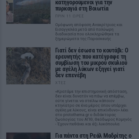
κατηγορούμενοι για την
πυρκαγιά στη Βοιωτία
ΠΡΙΝ 11 ΏΡΕΣ
Ομόφωνη απόφαση Ανακρίτριας και
Εισαγγελέα μετά από πολύωρη
διαδικασία που ολοκληρώθηκε τα
ξημερώματα της Παρασκευής
Γιατί δεν έσωσα το κουτάβι: Ο
ερευνητής που κατέγραφε τη
συμβίωση του μικρού σκυλιού
με αγέλη λύκων εξηγεί γιατί
δεν επενέβη
ΧΤΕΣ
«Κρατάμε την επιστημονική απόσταση,
δεν είναι δυνατόν να πάω να επέμβω,
ούτε γίνεται να στείλω κάποιον
κτηνίατρο σε ένα μέρος όπου υπάρχει
αγέλη με λύκους, είναι επικίνδυνο» λέει
στο protothema.gr ο διδάκτορας
ζωολογίας του ΑΠΘ, Θεόδωρος Κομηνός
- Έχουν πεθάνει και έξι λυκόπουλα
Για πάντα στη Ρεάλ Μαδρίτης ο