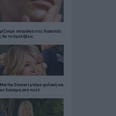
εμίζουμε σπυράκια στις διακοπές
ς θα τα προλάβεις
Α
 Martha Stewart μπήκε φυλακή και
πιο διάσημη από ποτέ