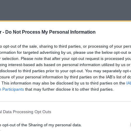
r -
Do Not Process My Personal Information
to opt-out of the sale, sharing to third parties, or processing of your per
formation for targeted advertising by us, please use the below opt-out s
r selection. Please note that after your opt-out request is processed y
eing interest-based ads based on personal information utilized by us or
 καταδίκασε τις επιθέσεις κατά των
disclosed to third parties prior to your opt-out. You may separately opt-
Ε και τις ζημιές σε οχήματα του ΟΗΕ από
losure of your personal information by third parties on the IAB’s list of
λευράς σήμερα το πρωί.
. This information may also be disclosed by us to third parties on the
IA
Participants
that may further disclose it to other third parties.
τετελεσμένων» λέει το ελληνικό
LIFESTY
Οι συν
l Data Processing Opt Outs
ατά των ειρηνευτικών δυνάμεων του ΟΗΕ
εισιτήρ
 των κατοχικών δυνάμεων να δημιουργήσουν
τις τιμ
o opt-out of the Sharing of my personal data.
 καταδίκασε με ανακοίνωση που εξέδωσε το