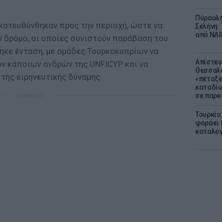
Πύραυλο
ατευθύνθηκαν προς την περιοχή, ώστε να
Σελήνη: 
από NAS
ν δρόμο, οι οποίες συνιστούν παράβαση του
ηκε ένταση, με ομάδες Τουρκοκυπρίων να
Απίστευ
ον κάποιων ανδρών της UNFICYP και να
Θεσσαλο
της ειρηνευτικής δύναμης.
«πέταξε
καταδίω
σε παρκ
ΔΙΑΦΗΜΙΣΗ
Τουρκία
φοράει δ
καταλογ