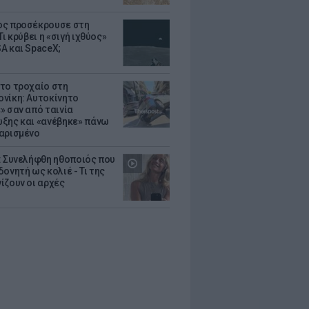
ς προσέκρουσε στη
Τι κρύβει η «σιγή ιχθύος»
A και SpaceX;
το τροχαίο στη
νίκη: Αυτοκίνητο
» σαν από ταινία
ξης και «ανέβηκε» πάνω
αρισμένο
: Συνελήφθη ηθοποιός που
oνητή ως κολιέ - Τι της
ίζουν οι αρχές