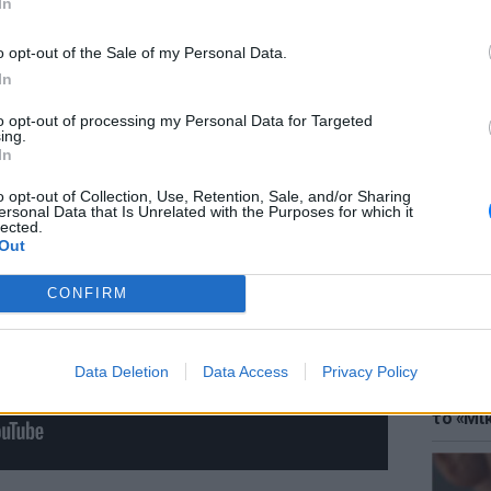
In
o opt-out of the Sale of my Personal Data.
In
to opt-out of processing my Personal Data for Targeted
ing.
ΘΕΜΑΤ
In
Έφτιαξ
μουσική
o opt-out of Collection, Use, Retention, Sale, and/or Sharing
ersonal Data that Is Unrelated with the Purposes for which it
lected.
Out
CONFIRM
Data Deletion
Data Access
Privacy Policy
ΘΕΜΑΤ
Explain
το «Μικ