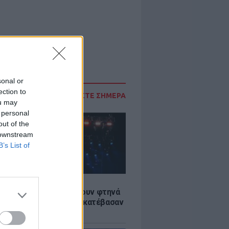
sonal or
ection to
ΔΙΑΒΑΣΤΕ ΣΗΜΕΡΑ
ou may
 personal
out of the
 downstream
B’s List of
LE
αυλίες επιτέλους βγάζουν φτηνά
ια - Ποιοι καλλιτέχνες κατέβασαν
ές