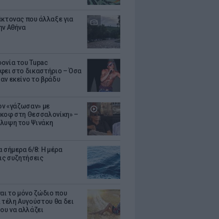
έκτονας που άλλαξε για
ην Αθήνα
ονία του Tupac
φει στο δικαστήριο – Όσα
αν εκείνο το βράδυ
Τον «γάζωσαν» με
κοφ στη Θεσσαλονίκη» –
λυψη του Ψινάκη
 σήμερα 6/8: Η μέρα
τις συζητήσεις
ναι το μόνο ζώδιο που
α τέλη Αυγούστου θα δει
του να αλλάζει