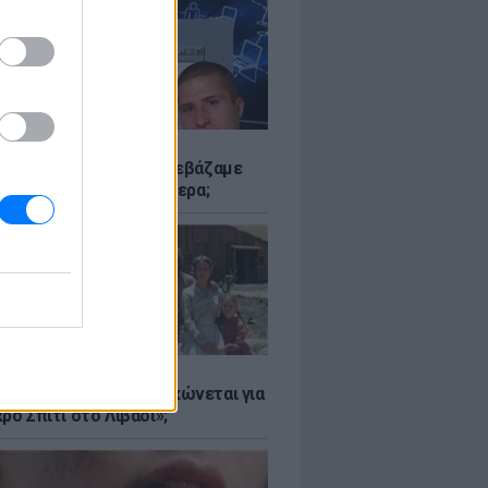
Α
αν το Napster που κατεβάζαμε
 - Πού βρίσκονται σήμερα;
Α
er: Γιατί η Αμερική τσακώνεται για
ρό Σπίτι στο Λιβάδι»;