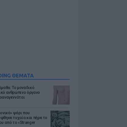
DING ΘΕΜΑΤΑ
έμαθα: Το μοναδικό
κό ανθρώπινο όργανο
οαναγεννάται
μονικό» ψάρι που
φθηκε τυχαία και πήρε το
ου από το «Stranger