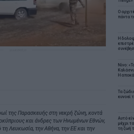
Things»
Ο αρχιτ
πάντα τ
Η δολοφ
επιστρέ
συνέβησ
ΔΙΑΦΗΜΙΣΗ
Νίνο: «
Καλάσνι
Η αποκά
Τα ζώδια
ευνοεί 
ρωί της Παρασκευής στη νεκρή ζώνη, κοντά
Αυτό εί
κοκύπριους και άνδρες των Ηνωμένων Εθνών,
μέχρι τ
τη Λευκωσία, την Αθήνα, την ΕΕ και την
τη ζωή 