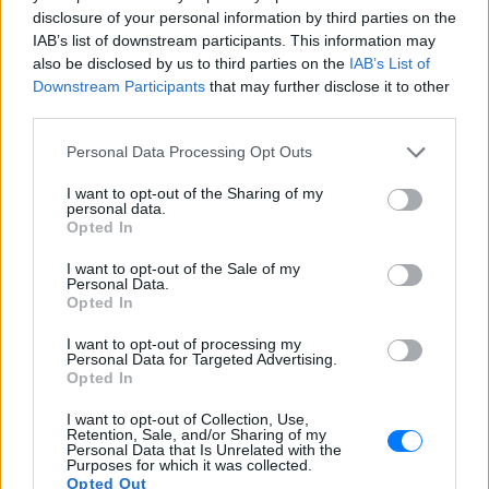
disclosure of your personal information by third parties on the
IAB’s list of downstream participants. This information may
also be disclosed by us to third parties on the
IAB’s List of
Downstream Participants
that may further disclose it to other
third parties.
Personal Data Processing Opt Outs
I want to opt-out of the Sharing of my
personal data.
Opted In
Ακολουθήστε το E-Radio.gr στο
Google News
I want to opt-out of the Sale of my
Personal Data.
και μάθετε πρώτοι
τα πιο hot νέα
.
Opted In
Για ακόμη περισσότερα
νέα
, μπείτε στην
ροή
I want to opt-out of processing my
Personal Data for Targeted Advertising.
ειδήσεων
του E-Daily.gr
Opted In
Ακολουθήστε το E-Radio.gr και στο Instagram
I want to opt-out of Collection, Use,
Retention, Sale, and/or Sharing of my
Personal Data that Is Unrelated with the
ΔΙΑΦΗΜΙΣΗ
Purposes for which it was collected.
Opted Out