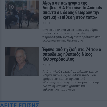
Αλογα σε πανηγύρια της
Λέσβου: Η A Promise to Animals
απαντά σε όσους θεωρούν την
κριτική «επίθεση στον τόπο»
ΧΤΕΣ
Βίντεο με άλογα να εκτελούν φιγούρες
δίπλα σε σπασμένα μπουκάλια
πυροδότησαν έντονη αντιπαράθεση στα
μέσα κοινωνικής δικτύωσης
Έφυγε από τη ζωή στα 74 του ο
σπουδαίος ηθοποιός Νίκος
Καλογερόπουλος
ΧΤΕΣ
Από τη «Λούφα και Παραλλαγή» και το
«Ρεμπέτικο» έως το «Μάθε παιδί μου
γράμματα» και το τηλεοπτικό
«Κάμπινγκ», τα έργα του σφράγισαν την
ελληνική κινηματογραφική και
τηλεοπτική παραγωγή
ΔΕΙΤΕ ΕΠΙΣΗΣ