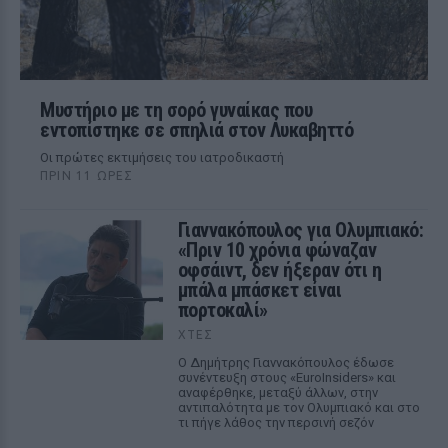
Μυστήριο με τη σορό γυναίκας που
εντοπίστηκε σε σπηλιά στον Λυκαβηττό
Οι πρώτες εκτιμήσεις του ιατροδικαστή
ΠΡΙΝ 11 ΏΡΕΣ
Γιαννακόπουλος για Ολυμπιακό:
«Πριν 10 χρόνια φώναζαν
οφσάιντ, δεν ήξεραν ότι η
μπάλα μπάσκετ είναι
πορτοκαλί»
ΧΤΕΣ
Ο Δημήτρης Γιαννακόπουλος έδωσε
συνέντευξη στους «EuroInsiders» και
αναφέρθηκε, μεταξύ άλλων, στην
αντιπαλότητα με τον Ολυμπιακό και στο
τι πήγε λάθος την περσινή σεζόν