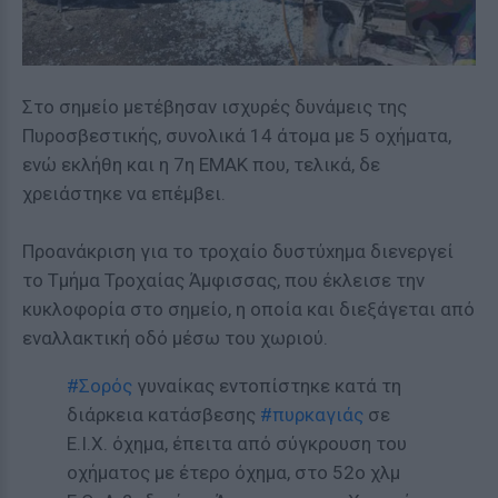
Στο σημείο μετέβησαν ισχυρές δυνάμεις της
Πυροσβεστικής, συνολικά 14 άτομα με 5 οχήματα,
ενώ εκλήθη και η 7η ΕΜΑΚ που, τελικά, δε
χρειάστηκε να επέμβει.
Προανάκριση για το τρoχαίο δυστύxημα διενεργεί
το Τμήμα Τροχαίας Άμφισσας, που έκλεισε την
κυκλοφορία στο σημείο, η οποία και διεξάγεται από
εναλλακτική οδό μέσω του χωριού.
#Σορός
γυναίκας εντοπίστηκε κατά τη
διάρκεια κατάσβεσης
#πυρκαγιάς
σε
Ε.Ι.Χ. όχημα, έπειτα από σύγκρουση του
οχήματος με έτερο όχημα, στο 52ο χλμ