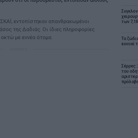
Συγκλον
χειρουρ
 ΣΚΑΪ, εντοπίστηκαν απανθρακωμένοι
των 7,1
άσος της Δαδιάς. Οι ίδιες πληροφορίες
 οκτώ με εννέα άτομα.
Τα ζώδια
ευνοεί 
ΔΙΑΦΗΜΙΣΗ
Σέρρες:
του οδη
αριστερ
πρόλαβ