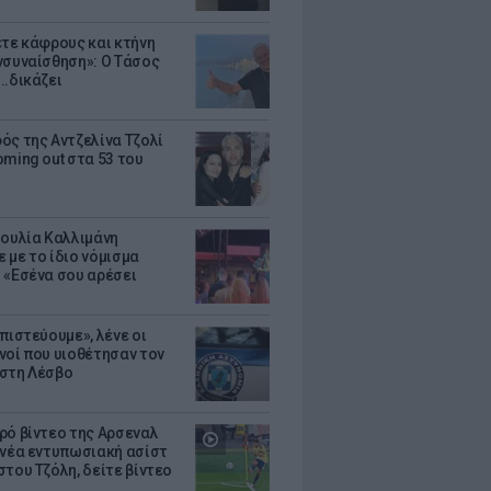
ετε κάφρους και κτήνη
νσυναίσθηση»: Ο Τάσος
..δικάζει
ός της Αντζελίνα Τζολί
oming out στα 53 του
Ιουλία Καλλιμάνη
 με το ίδιο νόμισμα
 «Εσένα σου αρέσει
πιστεύουμε», λένε οι
νοί που υιοθέτησαν τον
στη Λέσβο
ρό βίντεο της Αρσεναλ
 νέα εντυπωσιακή ασίστ
στου Τζόλη, δείτε βίντεο