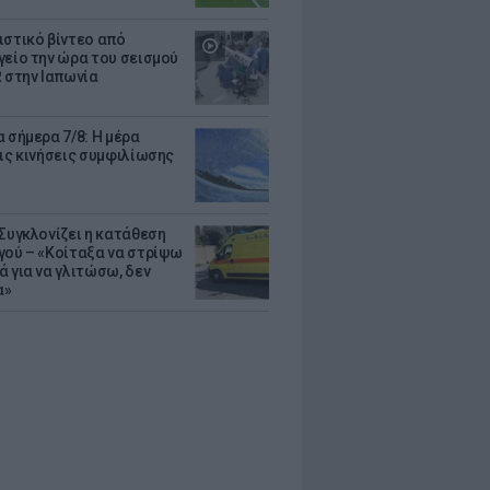
ιστικό βίντεο από
γείο την ώρα του σεισμού
R στην Ιαπωνία
 σήμερα 7/8: Η μέρα
τις κινήσεις συμφιλίωσης
 Συγκλονίζει η κατάθεση
γού – «Κοίταξα να στρίψω
ά για να γλιτώσω, δεν
α»