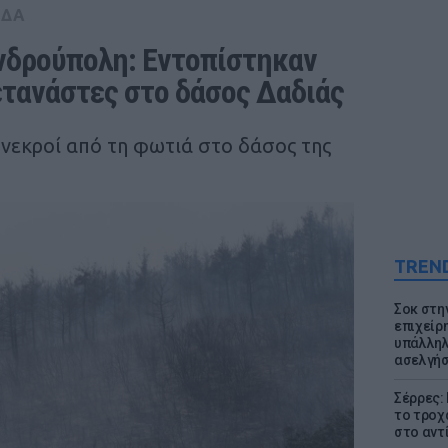
ΑΔΑ
δρούπολη: Εντοπίστηκαν 
μετανάστες στο δάσος Δαδιάς
 νεκροί από τη φωτιά στο δάσος της
TREN
Σοκ στη
επιχείρ
υπάλληλ
ασελγήσ
Σέρρες:
το τροχ
στο αντ