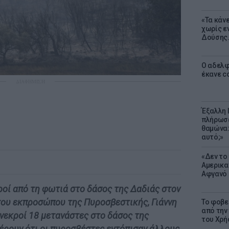
«Τα κάν
χωρίς ε
Δούσης.
Ο αδελφ
έκανε c
ΔΙΑΦΗΜΙΣΗ
Έξαλλη 
πλήρωσε
θαμώνα:
αυτό;»
«Δεν το 
Αμερικα
Αφγανό 
ροί από τη φωτιά στο δάσος της Δαδιάς στον
του εκπροσώπου της Πυροσβεστικής, Γιάννη
Το φοβε
από την
 νεκροί 18 μετανάστες στο δάσος της
του Χρή
έρουν ότι οι πυροσβέστες εντόπισαν άλλους