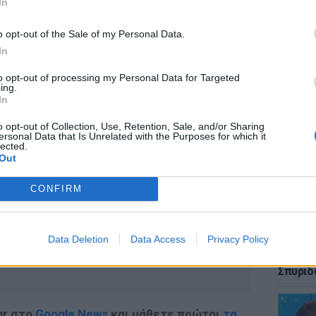
In
Πάρκου.
o opt-out of the Sale of my Personal Data.
νται φόβοι για εξάπλωση της φωτιάς της
In
 μέτωπα της Αλεξανδρούπολης.
to opt-out of processing my Personal Data for Targeted
LIFESTY
ing.
Κάια Γ
In
look θύ
o opt-out of Collection, Use, Retention, Sale, and/or Sharing
ΔΙΑΦΗΜΙΣΗ
ersonal Data that Is Unrelated with the Purposes for which it
lected.
Out
CONFIRM
LIFESTY
Data Deletion
Data Access
Privacy Policy
Ιωάννα
φωτογρ
Σπυριδ
gr στο
Google News
και μάθετε πρώτοι
τα