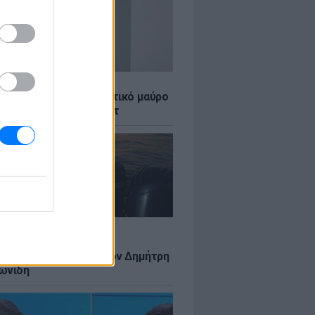
LE
κέρμπερ: Με αποκαλυπτικό μαύρο
μισε τη Σίντι Κρόφορντ
LE
 Τούνη: Αδημοσίευτη
αφία από Ίμπιζα με τον Δημήτρη
ωνίδη