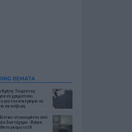
DING ΘΕΜΑΤΑ
ν Κρήτη: Τουρίστας
ησε να χρηματίσει
ο για του επιτρέψει να
ει σε ανήλικη
 Βίντεο-ντοκουμέντο από
αίο δυστύχημα - Βγήκε
ίθετο ρεύμα το ΙΧ