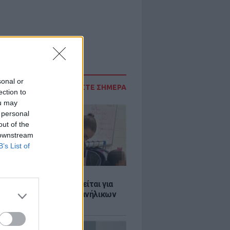
sonal or
ΔΙΑΒΑΣΤΕ ΣΗΜΕΡΑ
ection to
ou may
 personal
out of the
 downstream
B’s List of
Σ
ασκάλα χορού κατηγορείται για
λική κακοποίηση δύο ανήλικων
ν της