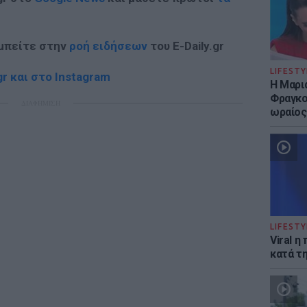
 μπείτε στην
ροή ειδήσεων
του E-Daily.gr
LIFESTY
r και στο Instagram
Η Μαρι
Φραγκού
ΔΙΑΦΗΜΙΣΗ
ωραίος
LIFESTY
Viral 
κατά τ