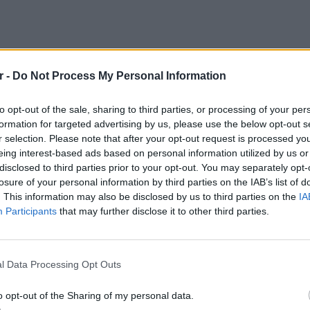
r -
Do Not Process My Personal Information
to opt-out of the sale, sharing to third parties, or processing of your per
formation for targeted advertising by us, please use the below opt-out s
ς είχε ανακοινώσει τον εντοπισμό 18
r selection. Please note that after your opt-out request is processed y
τι είναι μετανάστες, αφού στην περιοχή δεν
eing interest-based ads based on personal information utilized by us or
άνισης από κατοίκους.
disclosed to third parties prior to your opt-out. You may separately opt-
losure of your personal information by third parties on the IAB’s list of
η Δευτέρα, 21 Αυγούστου, ενώ ήδη έκαιγαν
. This information may also be disclosed by us to third parties on the
IA
Participants
that may further disclose it to other third parties.
ή της Αλεξανδρούπολης. Υπενθυμίζεται πως
εντοπίστηκε νεκρός άνδρας στο Δάσος της
ΕΙΔΗΣΕΙ
ΗΠΑ: Δ
σeξουα
l Data Processing Opt Outs
μαθητώ
από τον πυρήνα άκαυτου δάσους. Έρχεται σε
o opt-out of the Sharing of my personal data.
άς του 2022 που είχε κάψει το 80% του