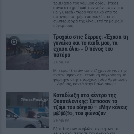
τριπλάσιο του νόμιμου ορίου, έπεσε
πάνω στο golf cart των νεόνυμφων στο
Folly Beach - τώρα νέο υλικό από το
αστυνομικό τμήμα αποκαλύπτει τη
συμπεριφορά της λίγο μετά τη μοιραία
σύγκρουση
Τροχαίο στις Σέρρες: «Έχασα τη
γυναίκα και το παιδί μου, τα
έχασα όλα» ‑ Ο πόνος του
πατέρα
ΣΉΜΕΡΑ
Μητέρα 43 ετών και ο 21χρονος γιος της
σκοτώθηκαν σε μετωπική σύγκρουση με
φορτηγό στην επαρχιακή οδό Αμφίπολης
– Δράμας, κοντά στην Παλαιοκώμη.
Καταδίωξη στο κέντρο της
Θεσσαλονίκης: Έσπασαν το
τζάμι του οδηγού – «Μην κάνεις
μ@@@», του φώναζαν
ΣΉΜΕΡΑ
Εξαιτίας των υψηλών ταχυτήτων το
λευκό όχημα έχασε τον έλεγχο και