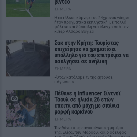
βίντεο
ΣΉΜΕΡΑ
Η εκτέλεση κόρνερ του 24χρονου winger
ήταν πραγματικά εκπληκτική, με πολλά
φάλτσα και δύσκολη για έλεγχο από τον
κίπερ Αλβαρο Βαγιές
Σοκ στην Κρήτη: Τουρίστας
επιχείρησε να χρηματίσει
υπάλληλο για του επιτρέψει να
ασελγήσει σε ανήλικη
ΣΉΜΕΡΑ
«Όταν κατάλαβε τι της ζητούσε,
πάγωσε...»
Πέθανε η influencer Σίντνεϊ
Τάουλ σε ηλικία 26 ετών
έπειτα από μάχη με σπάνια
μορφή καρκίνου
ΣΉΜΕΡΑ
Τον θάνατο της ανακοίνωσε η μητέρα
της, Ελίζαμπεθ Μόροου, και ο αδελφός
της, Όστιν Τάουλ, μέσω ενός βίντεο στον