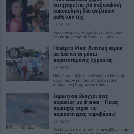
κατηγορείται για σeξουαλική
κακοποίηση δύο ανήλικων
μαθητών της
ΣΉΜΕΡΑ
Οι αστυνομικές Αρχές δεν αποκλείουν
την ύπαρξη περισσότερων θυμάτων
Πουέρτο Ρίκο: Διανομή νερού
με δελτίο εν μέσω
παρατεταμένης ξηρασίας
ΣΉΜΕΡΑ
Πώς διαχειρίζεται το Πουέρτο Ρίκο την
κρίση νερού και πώς επηρεάζεται η
καθημερινή ζωή των κατοίκων
Σαρωτικοί έλεγχοι στις
παραλίες με drones – Ποιες
περιοχές είχαν τις
περισσότερες παραβάσεις
ΣΉΜΕΡΑ
Οι έλεγχοι στις παραλίες συνεχίζονται με