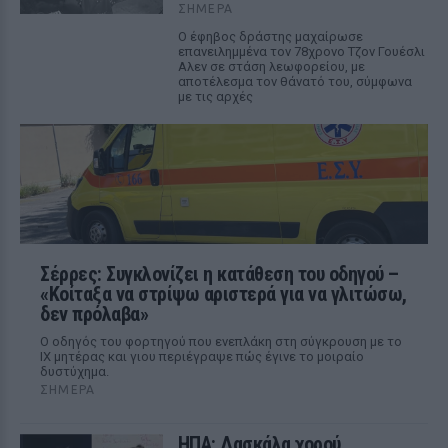
ΣΉΜΕΡΑ
Ο έφηβος δράστης μαχαίρωσε
επανειλημμένα τον 78χρονο Τζον Γουέσλι
Αλεν σε στάση λεωφορείου, με
αποτέλεσμα τον θάνατό του, σύμφωνα
με τις αρχές
Σέρρες: Συγκλονίζει η κατάθεση του οδηγού –
«Κοίταξα να στρίψω αριστερά για να γλιτώσω,
δεν πρόλαβα»
Ο οδηγός του φορτηγού που ενεπλάκη στη σύγκρουση με το
ΙΧ μητέρας και γιου περιέγραψε πώς έγινε το μοιραίο
δυστύχημα.
ΣΉΜΕΡΑ
ΗΠΑ: Δασκάλα χορού