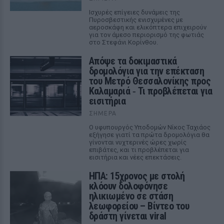
Ισχυρές επίγειες δυνάμεις της
Πυροσβεστικής ενισχυμένες με
αεροσκάφη και ελικόπτερα επιχειρούν
για τον άμεσο περιορισμό της φωτιάς
στο Στεφάνι Κορίνθου.
Απόψε τα δοκιμαστικά
δρομολόγια για την επέκταση
του Μετρό Θεσσαλονίκης προς
Καλαμαριά ‑ Τι προβλέπεται για
εισιτήρια
ΣΉΜΕΡΑ
Ο υφυπουργός Υποδομών Νίκος Ταχιάος
εξήγησε γιατί τα πρώτα δρομολόγια θα
γίνονται νυχτερινές ώρες χωρίς
επιβάτες, και τι προβλέπεται για
εισιτήρια και νέες επεκτάσεις.
ΗΠΑ: 15χρονος με στολή
κλόουν δολοφόνησε
ηλικιωμένο σε στάση
λεωφορείου – Βίντεο του
δράστη γίνεται viral