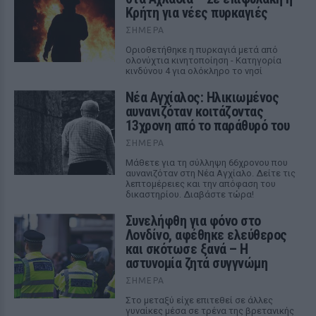
Κρήτη για νέες πυρκαγιές
ΣΉΜΕΡΑ
Οριοθετήθηκε η πυρκαγιά μετά από
ολονύχτια κινητοποίηση - Κατηγορία
κινδύνου 4 για ολόκληρο το νησί
Νέα Αγχίαλος: Ηλικιωμένος
αυνανιζόταν κοιτάζοντας
13χρονη από το παράθυρό του
ΣΉΜΕΡΑ
Μάθετε για τη σύλληψη 66χρονου που
αυνανιζόταν στη Νέα Αγχίαλο. Δείτε τις
λεπτομέρειες και την απόφαση του
δικαστηρίου. Διαβάστε τώρα!
Συνελήφθη για φόνο στο
Λονδίνο, αφέθηκε ελεύθερος
και σκότωσε ξανά – Η
αστυνομία ζητά συγγνώμη
ΣΉΜΕΡΑ
Στο μεταξύ είχε επιτεθεί σε άλλες
γυναίκες μέσα σε τρένα της βρετανικής