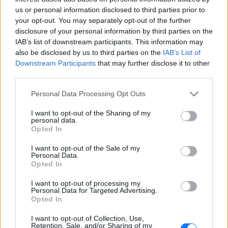
ήταν σε κλαμπ
us or personal information disclosed to third parties prior to
your opt-out. You may separately opt-out of the further
«Δεν δεχόμαστε τελεσίγραφα»:
disclosure of your personal information by third parties on the
Η απάντηση της Ιταλίας στην
IAB’s list of downstream participants. This information may
Ισπανία
also be disclosed by us to third parties on the
IAB’s List of
ΣΉΜΕΡΑ
Downstream Participants
that may further disclose it to other
third parties.
Αμετάπειστη παραμένει η ιταλική
κυβέρνηση
Personal Data Processing Opt Outs
I want to opt-out of the Sharing of my
personal data.
Opted In
I want to opt-out of the Sale of my
Personal Data.
Opted In
I want to opt-out of processing my
Μαραντόνα: «Ήταν πρησμένος, δεν σηκωνόταν
Personal Data for Targeted Advertising.
από το κρεβάτι και είχε παραιτηθεί» – Τι
Opted In
αποκάλυψε ο μασέρ του στη δίκη
I want to opt-out of Collection, Use,
Η κατάθεση του Νικολά Ταφαρέλ στο δικαστήριο
Retention, Sale, and/or Sharing of my