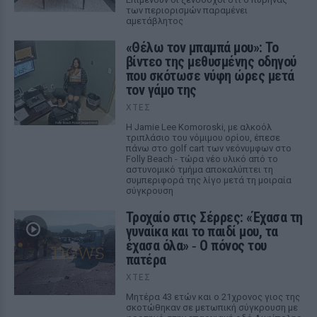
των περιορισμών παραμένει
αμετάβλητος
«Θέλω τον μπαμπά μου»: Το
βίντεο της μεθυσμένης οδηγού
που σκότωσε νύφη ώρες μετά
τον γάμο της
ΧΤΕΣ
Η Jamie Lee Komoroski, με αλκοόλ
τριπλάσιο του νόμιμου ορίου, έπεσε
πάνω στο golf cart των νεόνυμφων στο
Folly Beach - τώρα νέο υλικό από το
αστυνομικό τμήμα αποκαλύπτει τη
συμπεριφορά της λίγο μετά τη μοιραία
σύγκρουση
Τροχαίο στις Σέρρες: «Έχασα τη
γυναίκα και το παιδί μου, τα
έχασα όλα» ‑ Ο πόνος του
πατέρα
ΧΤΕΣ
Μητέρα 43 ετών και ο 21χρονος γιος της
σκοτώθηκαν σε μετωπική σύγκρουση με