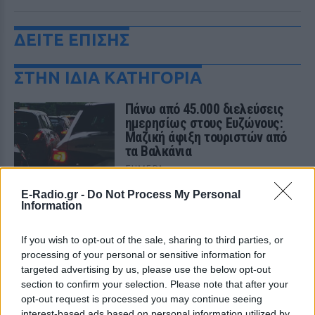
ΔΕΙΤΕ ΕΠΙΣΗΣ
ΣΤΗΝ ΙΔΙΑ ΚΑΤΗΓΟΡΙΑ
Πάνω από 45.000 διελεύσεις
ημερησίως στους Ευζώνους:
Μαζική άφιξη τουριστών από
τα Βαλκάνια
ΣΉΜΕΡΑ
Προσωρινή αναστολή των βιομετρικών
E-Radio.gr -
Do Not Process My Personal
ελέγχων για να επισπευστεί η διέλευση
Information
των ταξιδιωτών
Μύκονος: Ιταλοί τουρίστες
If you wish to opt-out of the sale, sharing to third parties, or
έκαναν «κλαμπ» βανάκι transfer
processing of your personal or sensitive information for
‑ Αντιδράσεις για το ξέφρενο
targeted advertising by us, please use the below opt-out
πάρτι
section to confirm your selection. Please note that after your
ΣΉΜΕΡΑ
opt-out request is processed you may continue seeing
interest-based ads based on personal information utilized by
Χοροί, φωνές, φωτογραφίες: Λες και