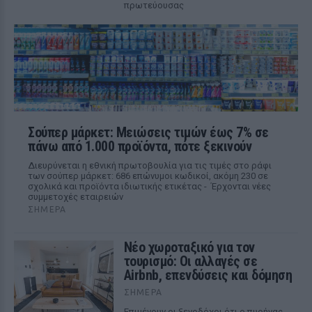
πρωτεύουσας
Σούπερ μάρκετ: Μειώσεις τιμών έως 7% σε
πάνω από 1.000 προϊόντα, πότε ξεκινούν
Διευρύνεται η εθνική πρωτοβουλία για τις τιμές στο ράφι
των σούπερ μάρκετ: 686 επώνυμοι κωδικοί, ακόμη 230 σε
σχολικά και προϊόντα ιδιωτικής ετικέτας - Έρχονται νέες
συμμετοχές εταιρειών
ΣΉΜΕΡΑ
Νέο χωροταξικό για τον
τουρισμό: Οι αλλαγές σε
Airbnb, επενδύσεις και δόμηση
ΣΉΜΕΡΑ
Επιμένουν οι ξενοδόχοι ότι ο πυρήνας