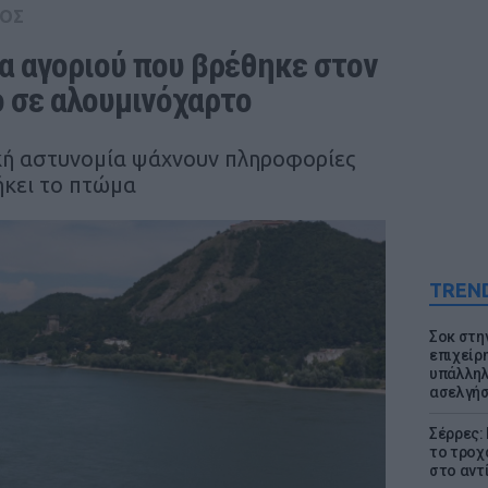
ΟΣ
 αγοριού που βρέθηκε στον 
 σε αλουμινόχαρτο
ική αστυνομία ψάχνουν πληροφορίες
ήκει το πτώμα
TREN
Σοκ στη
επιχείρ
υπάλληλ
ασελγήσ
Σέρρες:
το τροχ
στο αντ