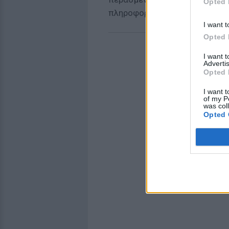
Opted 
πληροφορίες.
I want t
Opted 
I want 
Advertis
Opted 
I want t
of my P
was col
Opted 