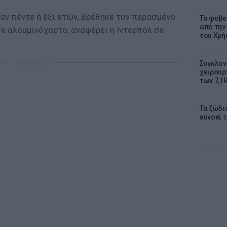
ταν πέντε ή έξι ετών, βρέθηκε τον περασμένο
Το φοβε
από την
ε αλουμινόχαρτο, αναφέρει η Ιντερπόλ σε
του Χρή
ΔΙΑΦΗΜΙΣΗ
Συγκλον
χειρουρ
των 7,1
Τα ζώδια
ευνοεί 