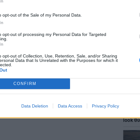
In
o opt-out of the Sale of my Personal Data.
ΔΙΑΦΗΜΙΣΗ
In
to opt-out of processing my Personal Data for Targeted
ΕΙΔΗΣΕΙ
ing.
ΗΠΑ: Δ
In
σeξουα
μαθητώ
o opt-out of Collection, Use, Retention, Sale, and/or Sharing
ersonal Data that Is Unrelated with the Purposes for which it
lected.
Out
CONFIRM
Data Deletion
Data Access
Privacy Policy
LIFESTY
Κάια Γ
look θύ