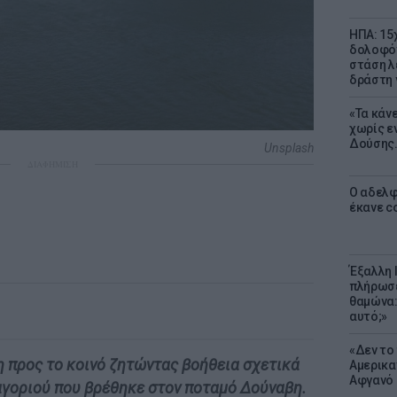
ΗΠΑ: 15
δολοφόν
στάση λ
δράστη γ
«Τα κάν
χωρίς ε
Δούσης.
Unsplash
ΔΙΑΦΗΜΙΣΗ
Ο αδελφ
έκανε c
Έξαλλη 
πλήρωσε
θαμώνα:
αυτό;»
«Δεν το 
 προς το κοινό ζητώντας βοήθεια σχετικά
Αμερικα
Αφγανό 
αγοριού που βρέθηκε στον ποταμό Δούναβη.