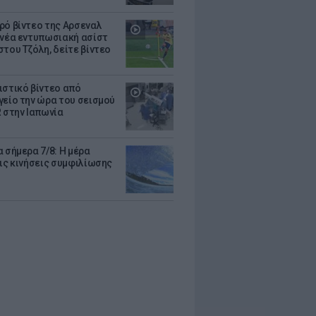
ρό βίντεο της Αρσεναλ
 νέα εντυπωσιακή ασίστ
στου Τζόλη, δείτε βίντεο
ιστικό βίντεο από
γείο την ώρα του σεισμού
R στην Ιαπωνία
 σήμερα 7/8: Η μέρα
τις κινήσεις συμφιλίωσης