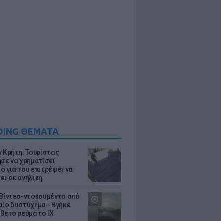
DING ΘΕΜΑΤΑ
ν Κρήτη: Τουρίστας
ησε να χρηματίσει
ο για του επιτρέψει να
ει σε ανήλικη
 Βίντεο-ντοκουμέντο από
αίο δυστύχημα - Βγήκε
ίθετο ρεύμα το ΙΧ