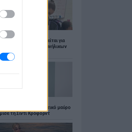
Σ
ασκάλα χορού κατηγορείται για
λική κακοποίηση δύο ανήλικων
ν της
LE
κέρμπερ: Με αποκαλυπτικό μαύρο
μισε τη Σίντι Κρόφορντ