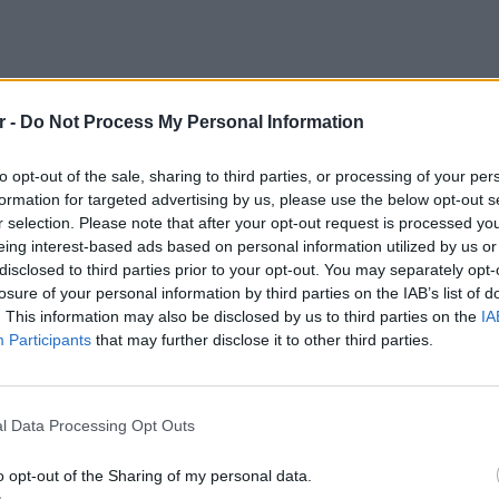
r -
Do Not Process My Personal Information
ία δεν μπορούσε να ταυτοποιήσει το πτώμα ή
to opt-out of the sale, sharing to third parties, or processing of your per
διού, ζήτησε από την Ιντερπόλ να εκδώσει
formation for targeted advertising by us, please use the below opt-out s
r selection. Please note that after your opt-out request is processed y
να συλλέξει πληροφορίες με πτώματα
eing interest-based ads based on personal information utilized by us or
disclosed to third parties prior to your opt-out. You may separately opt-
losure of your personal information by third parties on the IAB’s list of
ίναι γνωστό πόσο καιρό το πτώμα βρισκόταν
. This information may also be disclosed by us to third parties on the
IA
9 Μαΐου 2022, κοντά στο Grossmehring, έναν
Participants
that may further disclose it to other third parties.
. Το άτυχο παιδί είχε ύψος περίπου 110
ΕΙΔΗΣΕΙ
ε καστανά μαλλιά και ομάδα αίματος 0.
Σέρρες
οδηγού
l Data Processing Opt Outs
 στη δημοσιότητα μια τρισδιάστατη
για να
εται ότι έμοιαζε το αγόρι στα τέλη του
o opt-out of the Sharing of my personal data.
τας αμοιβή 10.000 ευρώ σε όποιον δώσει