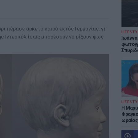
ρι πέρασε αρκετό καιρό εκτός Γερμανίας, γι'
LIFESTY
ης Ιντερπόλ ίσως μπορέσουν να ρίξουν φως
Ιωάννα
φωτογρ
Σπυριδ
LIFESTY
Η Μαρι
Φραγκού
ωραίος