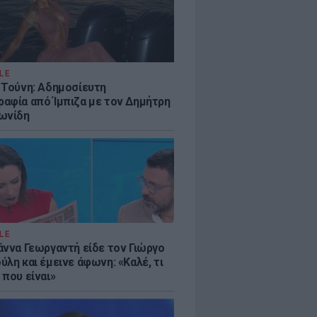
LE
 Τούνη: Αδημοσίευτη
αφία από Ίμπιζα με τον Δημήτρη
ωνίδη
LE
άννα Γεωργαντή είδε τον Γιώργο
λη και έμεινε άφωνη: «Καλέ, τι
 που είναι»