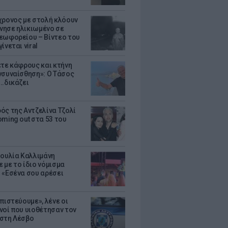
χρονος με στολή κλόουν
ησε ηλικιωμένο σε
εωφορείου – Βίντεο του
ίνεται viral
ετε κάφρους και κτήνη
νσυναίσθηση»: Ο Τάσος
..δικάζει
ός της Αντζελίνα Τζολί
oming out στα 53 του
Ιουλία Καλλιμάνη
 με το ίδιο νόμισμα
 «Εσένα σου αρέσει
πιστεύουμε», λένε οι
νοί που υιοθέτησαν τον
στη Λέσβο