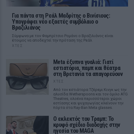
Για πάντα στη Ρεάλ Μαδρίτης ο Βινίσιους:
Υπογράφει νέο εξαετές συμβόλαιο ο
Βραζιλιάνος
Σύμφωνα με τον Φαμπρίτσιο Ρομάνο ο Βραζιλιάνος είναι
έτοιμος να αποδεχτεί την πρόταση της Ρεάλ
ΧΤΕΣ
Meta έξυπνα γυαλιά: Γιατί
εστιατόρια, παμπ και θέατρα
στη Βρετανία τα απαγορεύουν
ΧΤΕΣ
Από τον εστιάτορα Τζέρεμι Κινγκ ως την
αλυσίδα Wetherspoons και τον όμιλο ATG
Theatres, ολοένα περισσότεροι χώροι
εστίασης και ψυχαγωγίας κλείνουν την
πόρτα στα Ray-Ban Meta glasses.
Ο εκλεκτός του Τραμπ: Το
κρυφό σχέδιο διαδοχής στην
ηγεσία του MAGA