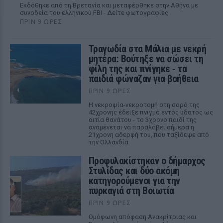
Εκδόθηκε από τη Βρετανία και μεταφέρθηκε στην Αθήνα με
συνοδεία του ελληνικού FBI - Δείτε φωτογραφίες
ΠΡΙΝ 9 ΏΡΕΣ
Τραγωδία στα Μάλια με νεκρή
μητέρα: Βούτηξε να σώσει τη
φίλη της και πνίγηκε ‑ τα
παιδιά φώναζαν για βοήθεια
ΠΡΙΝ 9 ΏΡΕΣ
Η νεκροψία-νεκροτομή στη σορό της
42χρονης έδειξε πνιγμό εντός ύδατος ως
αιτία θανάτου - το 3χρονο παιδί της
αναμένεται να παραλάβει σήμερα η
21χρονη αδερφή του, που ταξίδεψε από
την Ολλανδία
Προφυλακίστηκαν ο δήμαρχος
Στυλίδας και δύο ακόμη
κατηγορούμενοι για την
πυρκαγιά στη Βοιωτία
ΠΡΙΝ 9 ΏΡΕΣ
Ομόφωνη απόφαση Ανακρίτριας και