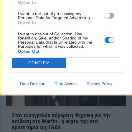
Opted In
απώλεια του αφορολόγητου των 800.000
ευρώ και να μετατρέψουν τη δωρεά σε
φόρο 10% από το πρώτο ευρώ
I want to opt-out of processing my
Personal Data for Targeted Advertising.
Μακελειό σε σχολείο της
Opted In
Ταϊλάνδης: Μαθητής άνοιξε
πυρ
I want to opt-out of Collection, Use,
Retention, Sale, and/or Sharing of my
ΠΡΙΝ 9 ΏΡΕΣ
Personal Data that Is Unrelated with the
Purposes for which it was collected.
Οι αρχές ανακοινώνουν τουλάχιστον
Opted Out
έναν νεκρό καθηγητή και τέσσερις
τραυματίες
CONFIRM
Data Deletion
Data Access
Privacy Policy
Στον εισαγγελέα σήμερα η 46χρονη για την
επίθεση στη Marfin ‑ η νύχτα της στα
κρατητήρια της ΓΑΔΑ