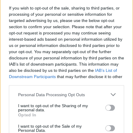
If you wish to opt-out of the sale, sharing to third parties, or
processing of your personal or sensitive information for
targeted advertising by us, please use the below opt-out
ΔΕΙΤΕ ΕΠΙΣΗΣ
section to confirm your selection. Please note that after your
opt-out request is processed you may continue seeing
interest-based ads based on personal information utilized by
ΣΤΗΝ ΙΔΙΑ ΚΑΤΗΓΟΡΙΑ
us or personal information disclosed to third parties prior to
your opt-out. You may separately opt-out of the further
Πτώση γυναίκας από τον 5ο
disclosure of your personal information by third parties on the
όροφο πολυκατοικίας στη
IAB’s list of downstream participants. This information may
Μιχαλακοπούλου – Ανασύρθηκε
also be disclosed by us to third parties on the
IAB’s List of
αναίσθητη
Downstream Participants
that may further disclose it to other
ΠΡΙΝ 9 ΏΡΕΣ
third parties.
Τα αίτια του τραγικού περιστατικού
παραμένουν υπό διερεύνηση
Personal Data Processing Opt Outs
Γονικές παροχές: Οι παγίδες
I want to opt-out of the Sharing of my
στις μεταφορές χρημάτων που
personal data.
απειλούν με φόρο
Opted In
ΠΡΙΝ 9 ΏΡΕΣ
I want to opt-out of the Sale of my
Personal Data.
Ποια λάθη μπορεί να οδηγήσουν στην