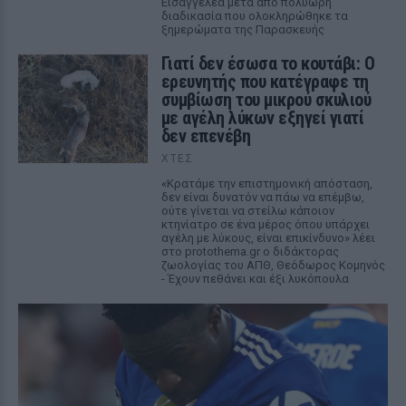
Εισαγγελέα μετά από πολύωρη
διαδικασία που ολοκληρώθηκε τα
ξημερώματα της Παρασκευής
Γιατί δεν έσωσα το κουτάβι: Ο
ερευνητής που κατέγραφε τη
συμβίωση του μικρού σκυλιού
με αγέλη λύκων εξηγεί γιατί
δεν επενέβη
ΧΤΕΣ
«Κρατάμε την επιστημονική απόσταση,
δεν είναι δυνατόν να πάω να επέμβω,
ούτε γίνεται να στείλω κάποιον
κτηνίατρο σε ένα μέρος όπου υπάρχει
αγέλη με λύκους, είναι επικίνδυνο» λέει
στο protothema.gr ο διδάκτορας
ζωολογίας του ΑΠΘ, Θεόδωρος Κομηνός
- Έχουν πεθάνει και έξι λυκόπουλα