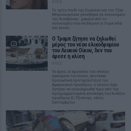
ΧΤΕΣ
Το τρίτο παιδί της Ευγενίας και του Τζακ
Μπρούκσμπανκ γεννήθηκε σε νοσοκομείο
της Λισαβόνας - μακριά από το
νοσοκομείο που επιλέγουν οι Γιορκ εδώ
και γενιές.
Ο Τραμπ ζήτησε να ξηλωθεί
μέρος του νέου ελικοδρομίου
του Λευκού Οίκου, δεν του
άρεσε η κλίση
ΧΤΕΣ
Το έργο, οι εργασίες του οποίου
ξεκίνησαν τον Ιούνιο, αποτελεί
προσωπική προτεραιότητα του
Αμερικανού προέδρου, ο οποίος έχει
ζητήσει να ολοκληρωθεί πριν από την
προγραμματισμένη επίσκεψη του Κινέζου
προέδρου Σι Τζινπίνγκ, τέλος
Σεπτεμβρίου