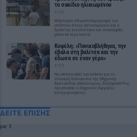
το σακίδιο ηλικιωμένου
ΧΤΕΣ
Μάρτυρες έδωσαν περιγραφή του
υπόπτου στους αστυνομικούς και ο
δράστης εντοπίστηκε και συνελήφθη
μέσα σε λίγα λεπτά
Κυψέλη: «Πανικοβλήθηκα, την
έβαλα στη βαλίτσα και την
έδωσα σε έναν γέρο»
ΧΤΕΣ
Να αποποιηθεί την ευθύνη για τη
στυγερή δολοφονία της 38χρονης
Βρετανίδας εθελόντριας, Ελίζαμπεθ Ρος,
προσπαθεί ο 26χρονος Αφγανός
κατηγορούμενος
ΔΕΙΤΕ ΕΠΙΣΗΣ
par: 3