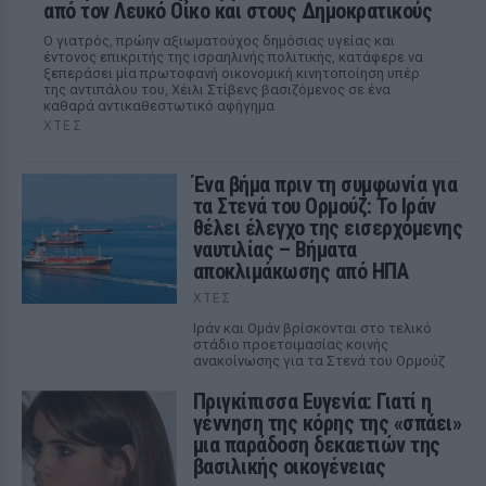
από τον Λευκό Οίκο και στους Δημοκρατικούς
Ο γιατρός, πρώην αξιωματούχος δημόσιας υγείας και
έντονος επικριτής της ισραηλινής πολιτικής, κατάφερε να
ξεπεράσει μία πρωτοφανή οικονομική κινητοποίηση υπέρ
της αντιπάλου του, Χέιλι Στίβενς βασιζόμενος σε ένα
καθαρά αντικαθεστωτικό αφήγημα
ΧΤΕΣ
Ένα βήμα πριν τη συμφωνία για
τα Στενά του Ορμούζ: Το Ιράν
θέλει έλεγχο της εισερχόμενης
ναυτιλίας – Βήματα
αποκλιμάκωσης από ΗΠΑ
ΧΤΕΣ
Ιράν και Ομάν βρίσκονται στο τελικό
στάδιο προετοιμασίας κοινής
ανακοίνωσης για τα Στενά του Ορμούζ
Πριγκίπισσα Ευγενία: Γιατί η
γέννηση της κόρης της «σπάει»
μια παράδοση δεκαετιών της
βασιλικής οικογένειας