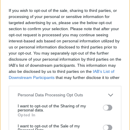
If you wish to opt-out of the sale, sharing to third parties, or
ΔΕΙΤΕ ΕΠΙΣΗΣ
processing of your personal or sensitive information for
targeted advertising by us, please use the below opt-out
ΣΤΗΝ ΙΔΙΑ ΚΑΤΗΓΟΡΙΑ
section to confirm your selection. Please note that after your
opt-out request is processed you may continue seeing
Εντοπίστηκε σήραγγα 40
interest-based ads based on personal information utilized by
μέτρων στη Λιθουανία για τη
us or personal information disclosed to third parties prior to
διέλευση παράνομων
your opt-out. You may separately opt-out of the further
μεταναστών από τη
disclosure of your personal information by third parties on the
Λευκορωσία
IAB’s list of downstream participants. This information may
also be disclosed by us to third parties on the
IAB’s List of
ΧΤΕΣ
Downstream Participants
that may further disclose it to other
Λιθουανοί συνοριοφύλακες δέχθηκαν
third parties.
επίθεση σε μία περίπτωση από ομάδα
μεταναστών που αντιστέκονταν στη
σύλληψή τους, οι αξιωματικοί
Personal Data Processing Opt Outs
αναγκάστηκαν να υποχωρήσουν και οι
παράνομοι μετανάστες διέφυγαν πίσω
I want to opt-out of the Sharing of my
personal data.
Πύραυλος προσέκρουσε στη
Opted In
Σελήνη: Τι κρύβει η «σιγή
ιχθύος» από NASA και SpaceX;
I want to opt-out of the Sale of my
Personal Data.