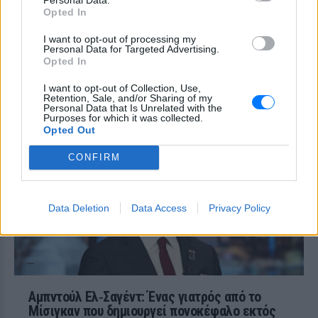
ΧΤΕΣ
Opted In
Ο δεύτερος βαθμός του πυραύλου Falcon
9 προσέκρουσε στη Σελήνη στις 6:35
I want to opt-out of processing my
GMT, αφήνοντας πίσω του κρατήρα 18
Personal Data for Targeted Advertising.
μέτρων - η οπτική επιβεβαίωση
Opted In
αναμένεται από τους δορυφόρους σε
τροχιά
I want to opt-out of Collection, Use,
Retention, Sale, and/or Sharing of my
Παναθηναϊκός – ΤΣΣΚΑ 1948:
Personal Data that Is Unrelated with the
Ενός λεπτού σιγή στη μνήμη
Purposes for which it was collected.
των πυροσβεστών που έχασαν
Opted Out
τη ζωή τους
CONFIRM
ΧΤΕΣ
Οι «πράσινοι« θα τιμήσουν όσους έπεσαν
εν ώρα καθήκοντος
Data Deletion
Data Access
Privacy Policy
Αμπντούλ Ελ‑Σαγέντ: Ένας γιατρός από το
Μίσιγκαν που δημιουργεί πονοκέφαλο εκτός