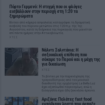
Πόρτο Γερμενό: Η στιγμή που οι φλόγες
εισβάλλουν στην περιοχή στη 1:20 τα
ξημερώματα
Βίντεο από κάμερα ασφαλείας καταγράφει τη δραματική
εισβολή του πύρινου μετώπου στις 1:20 π.μ. της 1ης
Αυγούστου, κατά τη διάρκεια της πυρκαγιάς που μαινόταν
επί πέντε ημέρες στην Αττικοβοιωτία.
ΧΤΕΣ
Νάλντι Σαλντάνια: Η
σeξουαλική επίθεση που
σόκαρε το Περού και η μάχη της
για δικαίωση
ΧΤΕΣ
Το βίντεο με την παρενόχληση της
τραγουδίστριας από τον μουσικό
διευθυντή της ορχήστρας La Bella Luz
έχει εξαπλωθεί παγκοσμίως, ενώ η
Εισαγγελία έχει ήδη ξεκινήσει έρευνα.
Αριζόνα: Πελάτες fast food
εμπόδισαν ληστή που άρπαξε