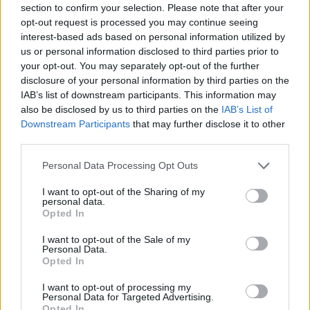
section to confirm your selection. Please note that after your
opt-out request is processed you may continue seeing
interest-based ads based on personal information utilized by
us or personal information disclosed to third parties prior to
your opt-out. You may separately opt-out of the further
disclosure of your personal information by third parties on the
IAB’s list of downstream participants. This information may
also be disclosed by us to third parties on the
IAB’s List of
Downstream Participants
that may further disclose it to other
Ακολουθήστε το E-Radio.gr στο
Google News
third parties.
και μάθετε πρώτοι
τα πιο hot νέα
.
Personal Data Processing Opt Outs
Για ακόμη περισσότερα
νέα
, μπείτε στην
ροή
I want to opt-out of the Sharing of my
ειδήσεων
του E-Daily.gr
personal data.
Opted In
Ακολουθήστε το E-Radio.gr και στο Instagram
I want to opt-out of the Sale of my
Personal Data.
ΔΙΑΦΗΜΙΣΗ
Opted In
I want to opt-out of processing my
Personal Data for Targeted Advertising.
Opted In