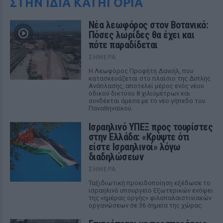
ΣΤΗΝ ΙΔΙΑ ΚΑΤΗΓΟΡΙΑ
Νέα λεωφόρος στον Βοτανικό:
Πόσες λωρίδες θα έχει και
πότε παραδίδεται
ΣΉΜΕΡΑ
Η Λεωφόρος Προφήτη Δανιήλ, που
κατασκευάζεται στο πλαίσιο της Διπλής
Ανάπλασης, αποτελεί μέρος ενός νέου
οδικού δικτύου 8 χιλιομέτρων και
συνδέεται άμεσα με το νέο γήπεδο του
Παναθηναϊκού.
Ισραηλινό ΥΠΕΞ προς τουρίστες
στην Ελλάδα: «Κρύψτε ότι
είστε Ισραηλινοί» λόγω
διαδηλώσεων
ΣΉΜΕΡΑ
Ταξιδιωτική προειδοποίηση εξέδωσε το
ισραηλινό υπουργείο Εξωτερικών ενόψει
της «ημέρας οργής» φιλοπαλαιστινιακών
οργανώσεων σε 36 σημεία της χώρας.