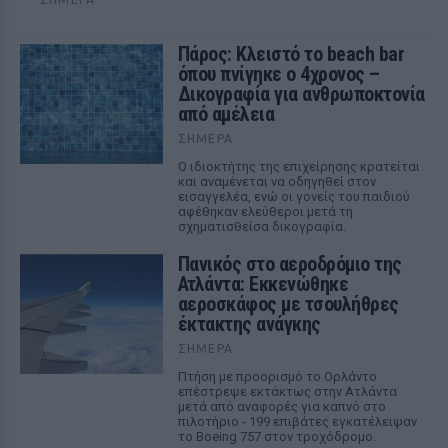
Πάρος: Κλειστό το beach bar
όπου πνίγηκε ο 4χρονος –
Δικογραφία για ανθρωποκτονία
από αμέλεια
ΣΉΜΕΡΑ
Ο ιδιοκτήτης της επιχείρησης κρατείται
και αναμένεται να οδηγηθεί στον
εισαγγελέα, ενώ οι γονείς του παιδιού
αφέθηκαν ελεύθεροι μετά τη
σχηματισθείσα δικογραφία.
Πανικός στο αεροδρόμιο της
Ατλάντα: Εκκενώθηκε
αεροσκάφος με τσουλήθρες
έκτακτης ανάγκης
ΣΉΜΕΡΑ
Πτήση με προορισμό το Ορλάντο
επέστρεψε εκτάκτως στην Ατλάντα
μετά από αναφορές για καπνό στο
πιλοτήριο - 199 επιβάτες εγκατέλειψαν
το Boeing 757 στον τροχόδρομο.