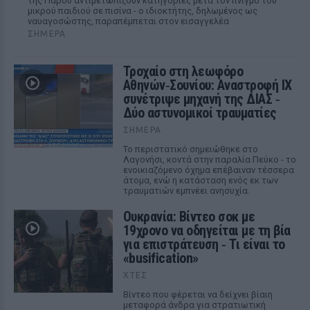
της Πάρου αντιμετωπίζουν κατηγορίες μετά τον πνιγμό του
μικρού παιδιού σε πισίνα - ο ιδιοκτήτης, δηλωμένος ως
ναυαγοσώστης, παραπέμπεται στον εισαγγελέα
ΣΉΜΕΡΑ
Τροχαίο στη λεωφόρο
Αθηνών‑Σουνίου: Αναστροφή ΙΧ
συνέτριψε μηχανή της ΔΙΑΣ ‑
Δύο αστυνομικοί τραυματίες
ΣΉΜΕΡΑ
Το περιστατικό σημειώθηκε στο
Λαγονήσι, κοντά στην παραλία Πεύκο - το
ενοικιαζόμενο όχημα επέβαιναν τέσσερα
άτομα, ενώ η κατάσταση ενός εκ των
τραυματιών εμπνέει ανησυχία.
Ουκρανία: Βίντεο σοκ με
19χρονο να οδηγείται με τη βία
για επιστράτευση ‑ Τι είναι το
«busification»
ΧΤΕΣ
Βίντεο που φέρεται να δείχνει βίαιη
μεταφορά άνδρα για στρατιωτική