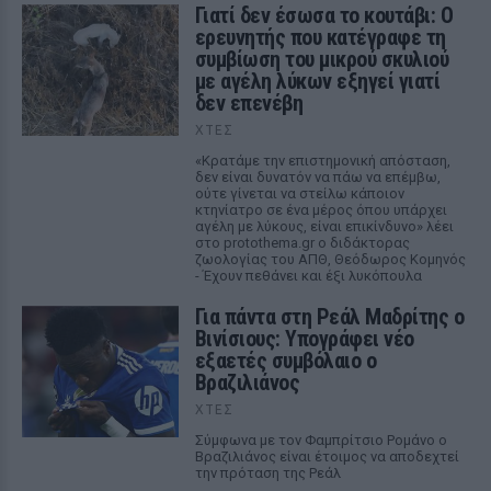
Γιατί δεν έσωσα το κουτάβι: Ο
ερευνητής που κατέγραφε τη
συμβίωση του μικρού σκυλιού
με αγέλη λύκων εξηγεί γιατί
δεν επενέβη
ΧΤΕΣ
«Κρατάμε την επιστημονική απόσταση,
δεν είναι δυνατόν να πάω να επέμβω,
ούτε γίνεται να στείλω κάποιον
κτηνίατρο σε ένα μέρος όπου υπάρχει
αγέλη με λύκους, είναι επικίνδυνο» λέει
στο protothema.gr ο διδάκτορας
ζωολογίας του ΑΠΘ, Θεόδωρος Κομηνός
- Έχουν πεθάνει και έξι λυκόπουλα
Για πάντα στη Ρεάλ Μαδρίτης ο
Βινίσιους: Υπογράφει νέο
εξαετές συμβόλαιο ο
Βραζιλιάνος
ΧΤΕΣ
Σύμφωνα με τον Φαμπρίτσιο Ρομάνο ο
Βραζιλιάνος είναι έτοιμος να αποδεχτεί
την πρόταση της Ρεάλ