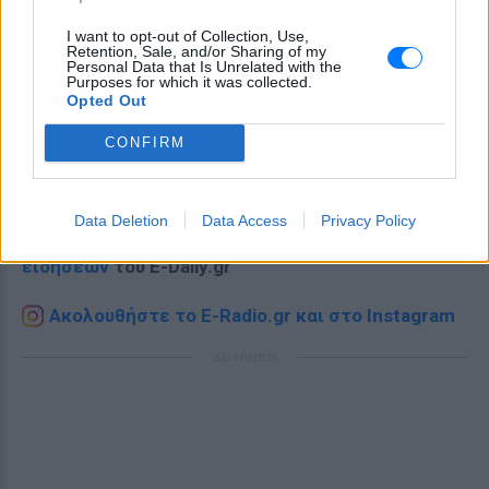
I want to opt-out of Collection, Use,
Retention, Sale, and/or Sharing of my
Personal Data that Is Unrelated with the
Purposes for which it was collected.
Opted Out
CONFIRM
Ακολουθήστε το E-Radio.gr στο
Google News
και μάθετε πρώτοι
τα πιο hot νέα
.
Data Deletion
Data Access
Privacy Policy
Για ακόμη περισσότερα
νέα
, μπείτε στην
ροή
ειδήσεων
του E-Daily.gr
Ακολουθήστε το E-Radio.gr και στο Instagram
ΔΙΑΦΗΜΙΣΗ