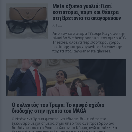
Meta έξυπνα γυαλιά: Γιατί
εστιατόρια, παμπ και θέατρα
στη Βρετανία τα απαγορεύουν
ΧΤΕΣ
Από τον εστιάτορα Τζέρεμι Κινγκ ως την
αλυσίδα Wetherspoons και τον όμιλο ATG
Theatres, ολοένα περισσότεροι χώροι
εστίασης και ψυχαγωγίας κλείνουν την
πόρτα στα Ray-Ban Meta glasses.
Ο εκλεκτός του Τραμπ: Το κρυφό σχέδιο
διαδοχής στην ηγεσία του MAGA
Ο Ντόναλντ Τραμπ φέρεται να έδωσε ιδιωτικά το πιο
ξεκάθαρο μέχρι σήμερα σήμα υπέρ του αντιπροέδρου ως
διαδόχου του στο Ρεπουμπλικανικό Κόμμα, ενώ παράλληλα