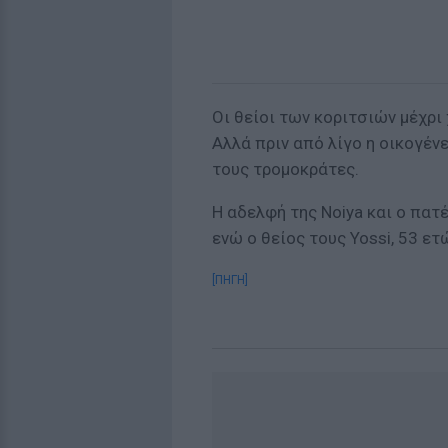
Οι θείοι των κοριτσιών μέχρι
Αλλά πριν από λίγο η οικογέν
τους τρομοκράτες.
Η αδελφή της Noiya και ο πατέ
ενώ ο θείος τους Yossi, 53 ε
[ΠΗΓΗ]