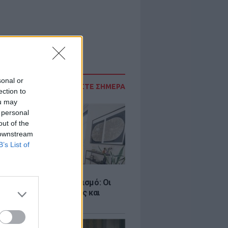
sonal or
ΔΙΑΒΑΣΤΕ ΣΗΜΕΡΑ
ection to
ou may
 personal
out of the
 downstream
B’s List of
Σ
ροταξικό για τον τουρισμό: Οι
 σε Airbnb, επενδύσεις και
η