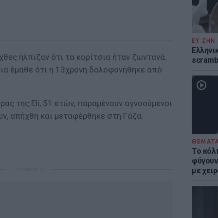
ΕΥ ΖΗΝ
Ελληνικ
 χθες ήλπιζαν ότι τα κορίτσια ήταν ζωντανά.
scramb
εια έμαθε ότι η 13χρονη δολοφονήθηκε από
ρας της Eli, 51 ετών, παραμένουν αγνοούμενοι
τών, απήχθη και μεταφέρθηκε στη Γάζα.
ΘΕΜΑΤ
Το κόλ
φύγουν 
με χει
ΔΙΑΦΗΜΙΣΗ