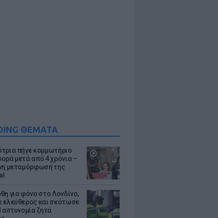
DING ΘΕΜΑΤΑ
τρια πήγε κομμωτήριο
ορά μετά από 4 χρόνια –
νη μεταμόρφωσή της
al
θη για φόνο στο Λονδίνο,
 ελεύθερος και σκότωσε
Η αστυνομία ζητά