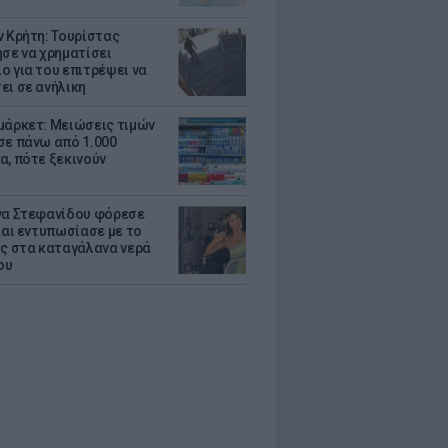
ν Κρήτη: Τουρίστας
ησε να χρηματίσει
ο για του επιτρέψει να
ει σε ανήλικη
μάρκετ: Μειώσεις τιμών
σε πάνω από 1.000
α, πότε ξεκινούν
να Στεφανίδου φόρεσε
 και εντυπωσίασε με το
ης στα καταγάλανα νερά
ου