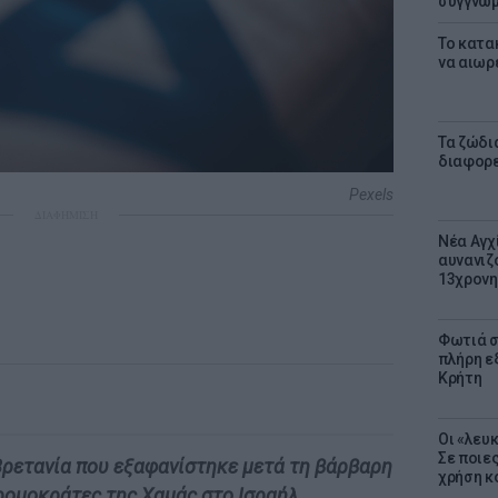
συγγνώ
Το κατα
να αιωρ
Τα ζώδια
διαφορ
Pexels
ΔΙΑΦΗΜΙΣΗ
Νέα Αγχ
αυνανιζ
13χρονη
Φωτιά σ
πλήρη ε
Κρήτη
Οι «λευ
Σε ποιε
Βρετανία που εξαφανίστηκε μετά τη βάρβαρη
χρήση κ
ρομοκράτες της Χαμάς στο Ισραήλ