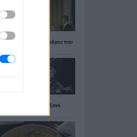
Α
δικός Αμερικανός πρόεδρος που
ραιτηθεί
LTURE
it wonders που έγιναν ξανά
οι από… ατύχημα