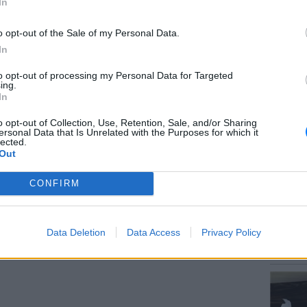
In
ό κιμπούτς αναζητώντας ισραηλινές
 να απαγάγουν στις 7 Οκτωβρίου.
o opt-out of the Sale of my Personal Data.
In
ΔΙΑΦΗΜΙΣΗ
to opt-out of processing my Personal Data for Targeted
ΘΕΜΑΤ
ing.
Ο μονα
In
έχει πα
o opt-out of Collection, Use, Retention, Sale, and/or Sharing
ersonal Data that Is Unrelated with the Purposes for which it
lected.
Out
CONFIRM
POP CU
Data Deletion
Data Access
Privacy Policy
5 one-h
διάσημ