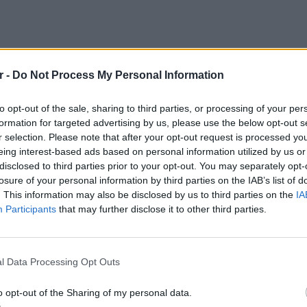
r -
Do Not Process My Personal Information
to opt-out of the sale, sharing to third parties, or processing of your per
formation for targeted advertising by us, please use the below opt-out s
ε ότι η έφηβη σφαγιάστηκε επίσης στην
r selection. Please note that after your opt-out request is processed y
εγαλύτερη αδελφή της Yahel, η Noiya, 16
eing interest-based ads based on personal information utilized by us or
εξακολουθούν να αγνοούνται.
disclosed to third parties prior to your opt-out. You may separately opt-
losure of your personal information by third parties on the IAB’s list of
fter Hamas attack in Israel has been killed,
. This information may also be disclosed by us to third parties on the
IA
Participants
that may further disclose it to other third parties.
-year-old sister and their father remain
A0V2T314
#16yearold
#attack
ΕΙΔΗΣΕΙ
Νέο χω
tsn2day)
October 17, 2023
αλλαγές
l Data Processing Opt Outs
δόμησ
σει σημεία ζωής από τότε που οι
o opt-out of the Sharing of my personal data.
λα τουφέκια και χειροβομβίδες, πήγαιναν