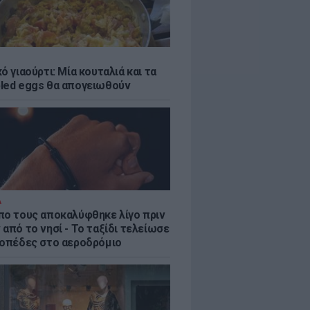
ό γιαούρτι: Μία κουταλιά και τα
led eggs θα απογειωθούν
Α
πο τους αποκαλύφθηκε λίγο πριν
από το νησί - Το ταξίδι τελείωσε
ροπέδες στο αεροδρόμιο