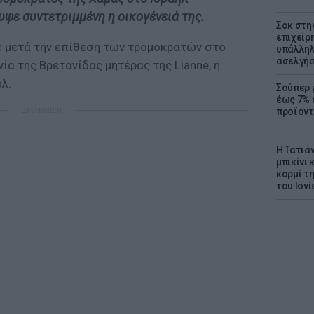
ψε συντετριμμένη η οικογένειά της.
Σοκ στη
επιχείρ
ε μετά την επίθεση των τρομοκρατών στο
υπάλληλ
ασελγήσ
νία της Βρετανίδας μητέρας της Lianne, η
λ.
Σούπερ 
έως 7% 
ΔΙΑΦΗΜΙΣΗ
προϊόντ
Η Τατιά
μπικίνι
κορμί τ
του Ιονί