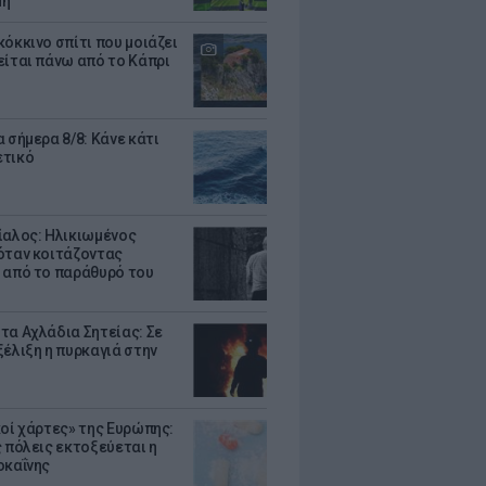
μη
κόκκινο σπίτι που μοιάζει
είται πάνω από το Κάπρι
 σήμερα 8/8: Κάνε κάτι
ετικό
ίαλος: Ηλικιωμένος
όταν κοιτάζοντας
 από το παράθυρό του
τα Αχλάδια Σητείας: Σε
ξέλιξη η πυρκαγιά στην
κοί χάρτες» της Ευρώπης:
ς πόλεις εκτοξεύεται η
οκαΐνης