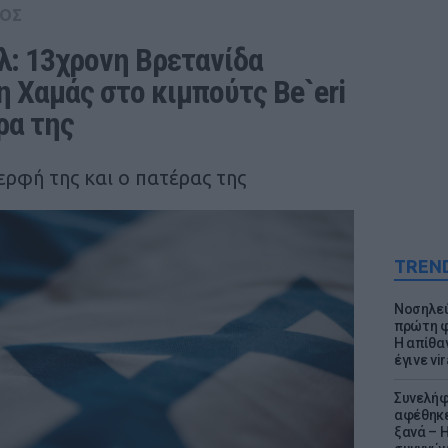
ΟΣ
λ: 13χρονη Βρετανίδα 
 Χαμάς στο κιμπούτς Be`eri 
ρα της
ερφή της και ο πατέρας της
TREN
Νοσηλεύ
πρώτη φ
Η απίθα
έγινε vir
Συνελήφ
αφέθηκε
ξανά – 