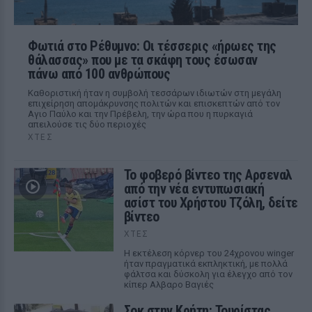
Φωτιά στο Ρέθυμνο: Οι τέσσερις «ήρωες της
θάλασσας» που με τα σκάφη τους έσωσαν
πάνω από 100 ανθρώπους
Καθοριστική ήταν η συμβολή τεσσάρων ιδιωτών στη μεγάλη
επιχείρηση απομάκρυνσης πολιτών και επισκεπτών από τον
Αγιο Παύλο και την Πρέβελη, την ώρα που η πυρκαγιά
απειλούσε τις δύο περιοχές
ΧΤΕΣ
Το φοβερό βίντεο της Αρσεναλ
από την νέα εντυπωσιακή
ασίστ του Χρήστου Τζόλη, δείτε
βίντεο
ΧΤΕΣ
Η εκτέλεση κόρνερ του 24χρονου winger
ήταν πραγματικά εκπληκτική, με πολλά
φάλτσα και δύσκολη για έλεγχο από τον
κίπερ Αλβαρο Βαγιές
Σοκ στην Κρήτη: Τουρίστας