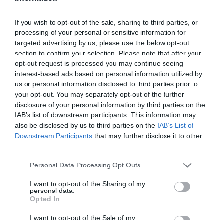
If you wish to opt-out of the sale, sharing to third parties, or
processing of your personal or sensitive information for
ΔΕΙΤΕ ΕΠΙΣΗΣ
targeted advertising by us, please use the below opt-out
section to confirm your selection. Please note that after your
opt-out request is processed you may continue seeing
ΣΤΗΝ ΙΔΙΑ ΚΑΤΗΓΟΡΙΑ
interest-based ads based on personal information utilized by
us or personal information disclosed to third parties prior to
«Θέλω τον μπαμπά μου»: Το
your opt-out. You may separately opt-out of the further
βίντεο της μεθυσμένης οδηγού
disclosure of your personal information by third parties on the
που σκότωσε νύφη ώρες μετά
IAB’s list of downstream participants. This information may
τον γάμο της
also be disclosed by us to third parties on the
IAB’s List of
ΧΤΕΣ
Downstream Participants
that may further disclose it to other
third parties.
Η Jamie Lee Komoroski, με αλκοόλ
τριπλάσιο του νόμιμου ορίου, έπεσε
πάνω στο golf cart των νεόνυμφων στο
Personal Data Processing Opt Outs
Folly Beach - τώρα νέο υλικό από το
αστυνομικό τμήμα αποκαλύπτει τη
I want to opt-out of the Sharing of my
συμπεριφορά της λίγο μετά τη μοιραία
personal data.
σύγκρουση
Opted In
Τροχαίο στις Σέρρες: «Έχασα τη
I want to opt-out of the Sale of my