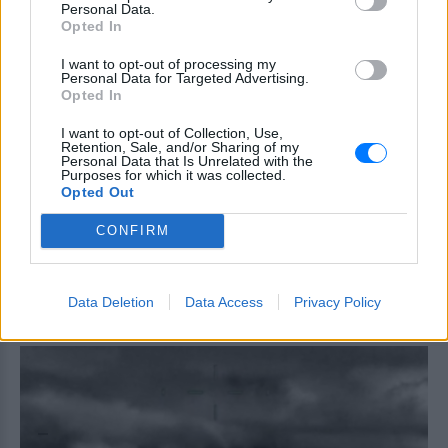
γυναίκα και το παιδί μου, τα
Personal Data.
έχασα όλα» ‑ Ο πόνος του
Opted In
πατέρα
I want to opt-out of processing my
ΧΤΕΣ
Personal Data for Targeted Advertising.
Μητέρα 43 ετών και ο 21χρονος γιος της
Opted In
σκοτώθηκαν σε μετωπική σύγκρουση με
φορτηγό στην επαρχιακή οδό Αμφίπολης
I want to opt-out of Collection, Use,
– Δράμας, κοντά στην Παλαιοκώμη.
Retention, Sale, and/or Sharing of my
Personal Data that Is Unrelated with the
Καταδίωξη στο κέντρο της
Purposes for which it was collected.
Opted Out
Θεσσαλονίκης: Έσπασαν το
τζάμι του οδηγού – «Μην κάνεις
CONFIRM
μ@@@», του φώναζαν
ΧΤΕΣ
Εξαιτίας των υψηλών ταχυτήτων το
Data Deletion
Data Access
Privacy Policy
λευκό όχημα έχασε τον έλεγχο και
καρφώθηκε πάνω σε κολονάκια.