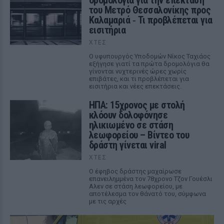
δρομολόγια για την επέκταση
του Μετρό Θεσσαλονίκης προς
Καλαμαριά ‑ Τι προβλέπεται για
εισιτήρια
ΧΤΕΣ
Ο υφυπουργός Υποδομών Νίκος Ταχιάος
εξήγησε γιατί τα πρώτα δρομολόγια θα
γίνονται νυχτερινές ώρες χωρίς
επιβάτες, και τι προβλέπεται για
εισιτήρια και νέες επεκτάσεις.
ΗΠΑ: 15χρονος με στολή
κλόουν δολοφόνησε
ηλικιωμένο σε στάση
λεωφορείου – Βίντεο του
δράστη γίνεται viral
ΧΤΕΣ
Ο έφηβος δράστης μαχαίρωσε
επανειλημμένα τον 78χρονο Τζον Γουέσλι
Αλεν σε στάση λεωφορείου, με
αποτέλεσμα τον θάνατό του, σύμφωνα
με τις αρχές