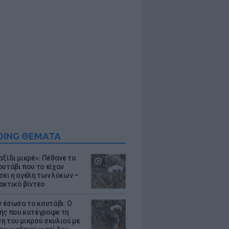
DING ΘΕΜΑΤΑ
ξίδι μικρέ»: Πέθανε το
ουτάβι που το είχαν
σει η αγέλη των λύκων –
ακτικό βίντεο
ν έσωσα το κουτάβι: Ο
ής που κατέγραφε τη
η του μικρού σκυλιού με