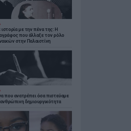
Α
ιστορία με την πένα της: Η
ογράφος που άλλαξε τον ρόλο
ναικών στην Παλαιστίνη
Α
να που ανατρέπει όσα πιστεύαμε
ν ανθρώπινη δημιουργικότητα