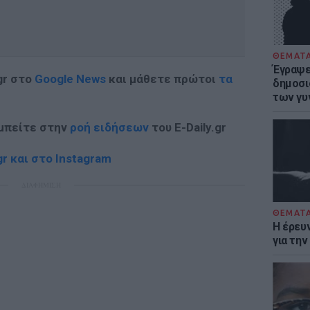
ΘΕΜΑΤ
Έγραψε 
gr στο
Google News
και μάθετε πρώτοι
τα
δημοσι
των γυ
 μπείτε στην
ροή ειδήσεων
του E-Daily.gr
r και στο Instagram
ΔΙΑΦΗΜΙΣΗ
ΘΕΜΑΤ
Η έρευ
για τη