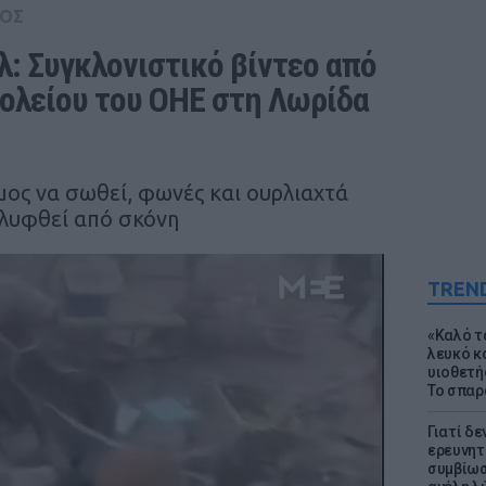
ΟΣ
: Συγκλονιστικό βίντεο από 
ολείου του ΟΗΕ στη Λωρίδα 
μος να σωθεί, φωνές και ουρλιαχτά
αλυφθεί από σκόνη
TREN
«Καλό τα
λευκό κ
υιοθετή
Το σπαρ
Γιατί δε
ερευνητ
συμβίωσ