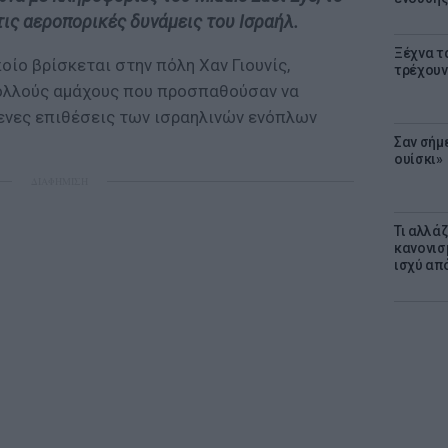
ις αεροπορικές δυνάμεις του Ισραήλ.
Ξέχνα τ
οίο βρίσκεται στην πόλη Χαν Γιουνίς,
τρέχουν
ολλούς αμάχους που προσπαθούσαν να
ενες επιθέσεις των ισραηλινών ενόπλων
Σαν σήμ
ουίσκι»
ΔΙΑΦΗΜΙΣΗ
Τι αλλά
κανονισ
ισχύ απ