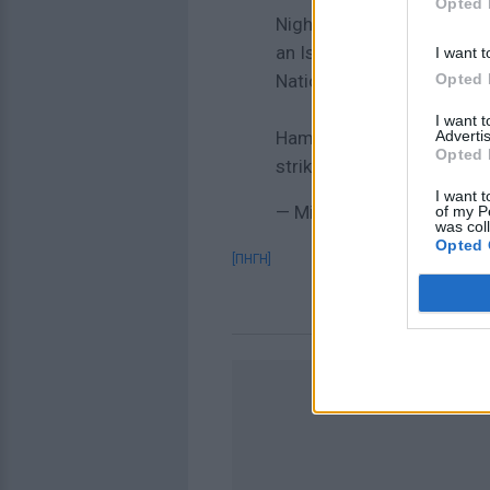
Opted 
Nightmarish scenes are c
an Israeli airstrike struck
I want t
Opted 
Nations (UNRWA) school i
I want 
Advertis
Hamada Shawaf uploaded t
Opted 
strike and is thankful to b
I want t
— Middle East Eye (@Mid
of my P
was col
Opted 
[ΠΗΓΗ]