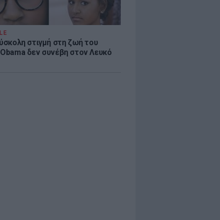
LE
δύσκολη στιγμή στη ζωή του
 Obama δεν συνέβη στον Λευκό