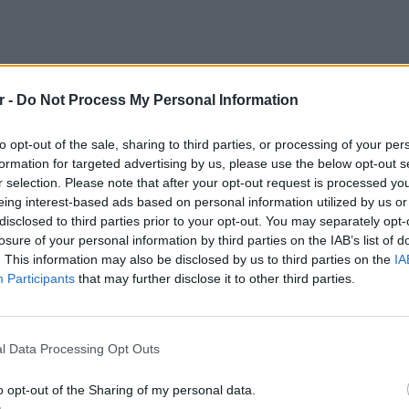
r -
Do Not Process My Personal Information
to opt-out of the sale, sharing to third parties, or processing of your per
formation for targeted advertising by us, please use the below opt-out s
r selection. Please note that after your opt-out request is processed y
eing interest-based ads based on personal information utilized by us or
disclosed to third parties prior to your opt-out. You may separately opt-
ου τρέχει έντρομος να σωθεί, ακούγονται
losure of your personal information by third parties on the IAB’s list of
πάντα έχουν καλυφθεί από σκόνη. Κάποιοι
. This information may also be disclosed by us to third parties on the
IA
ν ανθρώπους από τα χαλάσματα.
Participants
that may further disclose it to other third parties.
κρίνονται κάποιοι άνδρες να προσπαθούν να
ΕΥ ΖΗΝ
 φαίνεται να μην έχει τις αισθήσεις της. Τα
6 φρού
l Data Processing Opt Outs
εκτός 
 απομακρύνουν πολίτες που χτυπήθηκαν από
ιδρομής.
o opt-out of the Sharing of my personal data.