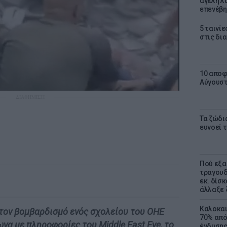
αγέλη λύ
επενέβη
5 ταινίε
στις δι
10 αποφ
Αύγουσ
ΔΙΑΦΗΜΙΣΗ
Τα ζώδια
ευνοεί 
Πού εξα
τραγουδ
εκ. δίσ
άλλαξε 
Καλοκαι
 τον βομβαρδισμό ενός σχολείου του ΟΗΕ
70% από
να με πληροφορίες του Middle East Eye, το
ένδυσης