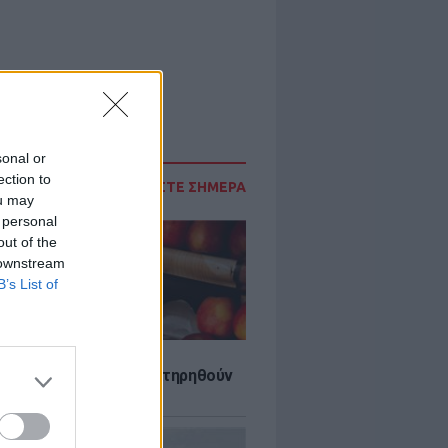
sonal or
ection to
ΔΙΑΒΑΣΤΕ ΣΗΜΕΡΑ
ou may
 personal
out of the
 downstream
B’s List of
τα που μπορουν να διατηρηθούν
ψυγείου το καλοκαίρι