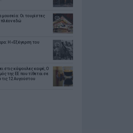
α μουσεία: Οι τουρίστες
 πλέον εδώ
ερα: Η «Εξέγερση του
ζει στις κάψουλες καφέ; Ο
μός της ΕΕ που τίθεται σε
ό τις 12 Αυγούστου