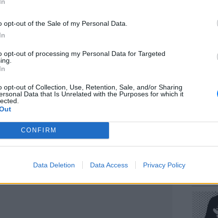
In
aptured by a Gaza resident moments after
 just outside the gates of the United
o opt-out of the Sale of my Personal Data.
In
n Khan Yunis.
to opt-out of processing my Personal Data for Targeted
ΕΥ ΖΗΝ
ing.
he footage, saying he was injured in the
Πώς να
In
e alive
pic.twitter.com/9dxeHgdx8S
στους 
o opt-out of Collection, Use, Retention, Sale, and/or Sharing
dleEastEye)
October 22, 2023
ersonal Data that Is Unrelated with the Purposes for which it
lected.
Out
CONFIRM
ΔΙΑΦΗΜΙΣΗ
POP CU
Data Deletion
Data Access
Privacy Policy
Η κωμω
νεοπλο