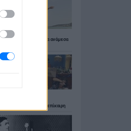
 αποφύγεις το σύγκαμα ανάμεσα
μηρούς
LTURE
δία που σατίρισε τον
υτισμό και παραμένει επίκαιρη