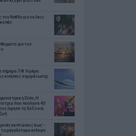
κων εξηγεί γιατί δεν
ς του Netflix για να δεις
ακοπές
θέγματα για τον
το
 σήμερα 7/8: Η μέρα
τις κινήσεις συμφιλίωσης
φανίστηκε η Dido; Η
ίστρια που πούλησε 40
κους άφησε τη δόξα και
ζωή
ρινές εκπτώσεις έως -
 τα μεγαλύτερα eshops
!