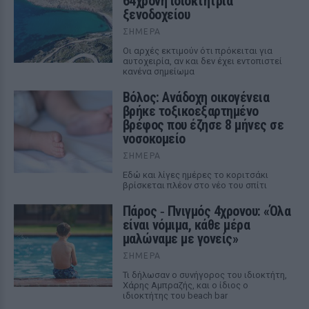
64χρονη ιδιοκτήτρια
ξενοδοχείου
ΣΉΜΕΡΑ
Οι αρχές εκτιμούν ότι πρόκειται για
αυτοχειρία, αν και δεν έχει εντοπιστεί
κανένα σημείωμα
Βόλος: Ανάδοχη οικογένεια
βρήκε τοξικοεξαρτημένο
βρέφος που έζησε 8 μήνες σε
νοσοκομείο
ΣΉΜΕΡΑ
Εδώ και λίγες ημέρες το κοριτσάκι
βρίσκεται πλέον στο νέο του σπίτι
Πάρος ‑ Πνιγμός 4χρονου: «Όλα
είναι νόμιμα, κάθε μέρα
μαλώναμε με γονείς»
ΣΉΜΕΡΑ
Τι δήλωσαν ο συνήγορος του ιδιοκτήτη,
Χάρης Αμπραζής, και ο ίδιος ο
ιδιοκτήτης του beach bar