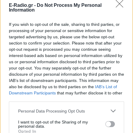
E-Radio.gr -
Do Not Process My Personal
Information
If you wish to opt-out of the sale, sharing to third parties, or
processing of your personal or sensitive information for
Ακολουθήστε το E-Radio.gr στο
Google News
targeted advertising by us, please use the below opt-out
και μάθετε πρώτοι
τα πιο hot νέα
.
section to confirm your selection. Please note that after your
opt-out request is processed you may continue seeing
Για ακόμη περισσότερα
νέα
, μπείτε στην
ροή
interest-based ads based on personal information utilized by
us or personal information disclosed to third parties prior to
ειδήσεων
του E-Daily.gr
your opt-out. You may separately opt-out of the further
disclosure of your personal information by third parties on the
Ακολουθήστε το E-Radio.gr και στο Instagram
IAB’s list of downstream participants. This information may
also be disclosed by us to third parties on the
IAB’s List of
ΔΙΑΦΗΜΙΣΗ
Downstream Participants
that may further disclose it to other
third parties.
Personal Data Processing Opt Outs
I want to opt-out of the Sharing of my
personal data.
Opted In