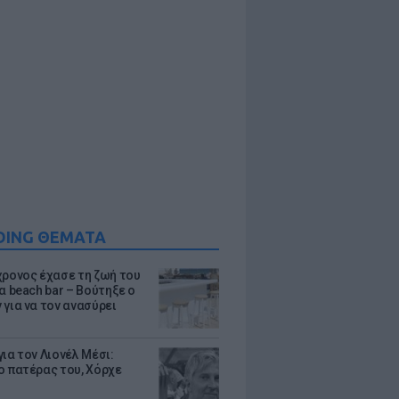
DING ΘΕΜΑΤΑ
χρονος έχασε τη ζωή του
α beach bar – Βούτηξε ο
 για να τον ανασύρει
ια τον Λιονέλ Μέσι:
ο πατέρας του, Χόρχε