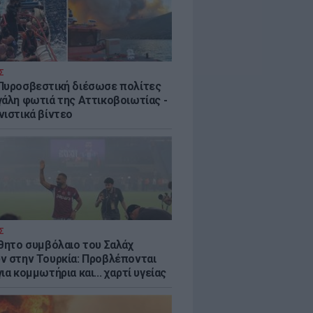
Σ
Πυροσβεστική διέσωσε πολίτες
γάλη φωτιά της Αττικοβοιωτίας -
νιστικά βίντεο
Σ
ύθητο συμβόλαιο του Σαλάχ
ν στην Τουρκία: Προβλέπονται
ια κομμωτήρια και... χαρτί υγείας