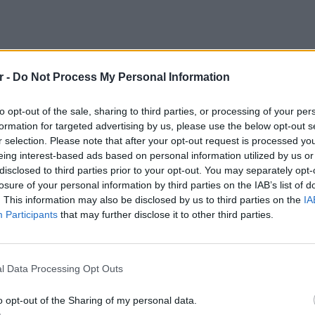
r -
Do Not Process My Personal Information
to opt-out of the sale, sharing to third parties, or processing of your per
formation for targeted advertising by us, please use the below opt-out s
r selection. Please note that after your opt-out request is processed y
eing interest-based ads based on personal information utilized by us or
disclosed to third parties prior to your opt-out. You may separately opt-
ο του Τάσου Κηρύκου
losure of your personal information by third parties on the IAB’s list of
 φίλος και συνεργάτης μας ντράμερ Τάσος
. This information may also be disclosed by us to third parties on the
IA
 από ένα υπέροχο live γεμάτο κόσμο και
Participants
that may further disclose it to other third parties.
μέχρι την τελευταία στιγμή τον καλύτερο
ΕΙΔΗΣΕΙ
την μουσική που γούσταρε. Σοκαριστικό και
Ουκραν
οδηγείτ
σει ακόμα, πως έφυγε αυτό το θετικό
l Data Processing Opt Outs
είναι τ
Καλό σου ταξίδι Τάσο», σημείωσε
o opt-out of the Sharing of my personal data.
 του στην ανάρτηση με την οποία