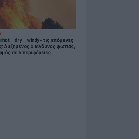
Σ
«hot – dry – windy» τις επόμενες
ς: Αυξημένος ο κίνδυνος φωτιάς,
ρμός σε 6 περιφέρειες