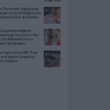
ς Τσιτσιπάς: Αγκαλιά με
ροφό του στην Ελβετία και
ραδινή έξοδος για δείπνο
α Σιαμπάνη ανέβασε
φίες με τους γιους της –
 του θηλασμού και οι
ωρίς πρόγραμμα
ιστορία στον ΟΦΗ: Ένας
 εισιτηρίου διαρκείας
λις 2 μηνών