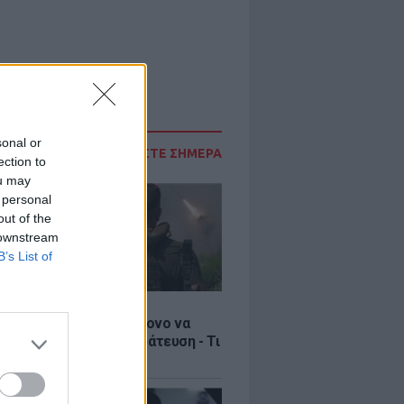
sonal or
ΔΙΑΒΑΣΤΕ ΣΗΜΕΡΑ
ection to
ou may
 personal
out of the
 downstream
B’s List of
Σ
ία: Βίντεο σοκ με 19χρονο να
αι με τη βία για επιστράτευση - Τι
ο «busification»