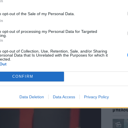
In
o opt-out of the Sale of my Personal Data.
άσημος ντράμερ πέθανε σε ηλικία 41 ετών.
In
α του Δήμου Διρφύων Μεσσαπίων και τα
α στην Χαλκίδα, μαζί με την αρραβωνιαστικιά
to opt-out of processing my Personal Data for Targeted
ΕΙΔΗΣΕΙ
ing.
α της ζωής του το πέρασε στην Αγγλία, όπου
Καύσιμ
In
.
2 ευρώ
αργού 
o opt-out of Collection, Use, Retention, Sale, and/or Sharing
ersonal Data that Is Unrelated with the Purposes for which it
lected.
Out
CONFIRM
Data Deletion
Data Access
Privacy Policy
ΕΙΔΗΣΕΙ
Ιστορι
μπελού