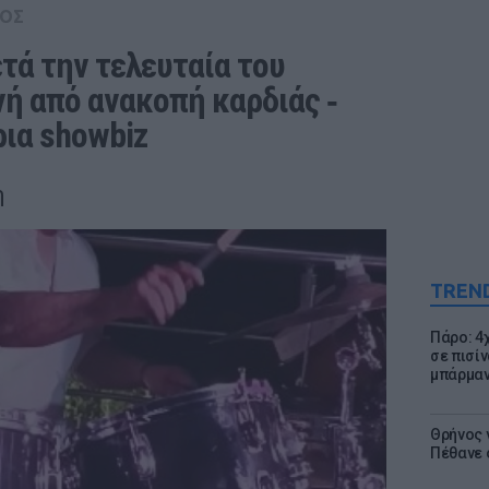
ΟΣ
ά την τελευταία του 
ή από ανακοπή καρδιάς ‑ 
ια showbiz
η
TREN
Πάρο: 4
σε πισίν
μπάρμαν
Θρήνος γ
Πέθανε 