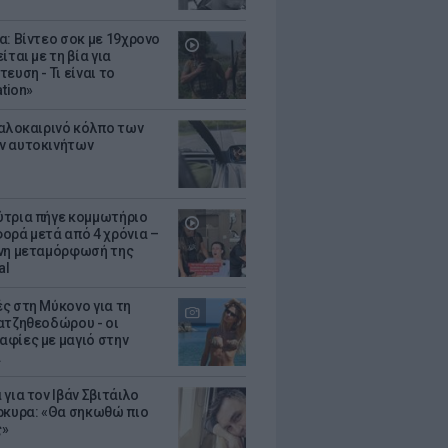
α: Βίντεο σοκ με 19χρονο
ίται με τη βία για
ευση - Τι είναι το
ation»
καλοκαιρινό κόλπο των
ν αυτοκινήτων
τρια πήγε κομμωτήριο
ορά μετά από 4 χρόνια –
νη μεταμόρφωσή της
al
ς στη Μύκονο για τη
ατζηθεοδώρου - οι
φίες με μαγιό στην
α
για τον Ιβάν Σβιτάιλο
ρκυρα: «Θα σηκωθώ πιο
ς»