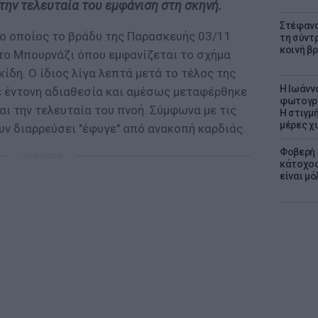
την τελευταία του εμφάνιση στη σκηνή.
Στέφανο
 ο οποίος το βράδυ της Παρασκευής 03/11
τη σύντ
κοινή β
στο Μπουρνάζι όπου εμφανίζεται το σχήμα
ίδη. Ο ίδιος λίγα λεπτά μετά το τέλος της
H Ιωάνν
 έντονη αδιαθεσία και αμέσως μεταφέρθηκε
φωτογρα
αι την τελευταία του πνοή. Σύμφωνα με τις
Η στιγμή
μέρες χ
ν διαρρεύσει "έφυγε" από ανακοπή καρδιάς.
Φοβερή 
ΔΙΑΦΗΜΙΣΗ
κάτοχος
είναι μό