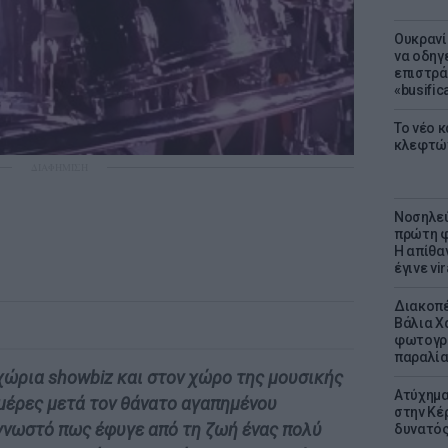
Ουκρανί
να οδηγε
επιστράτ
«busific
Το νέο 
κλεφτώ
ΔΙΑΦΗΜΙΣΗ
Νοσηλεύ
πρώτη φ
Η απίθα
έγινε vir
Διακοπέ
Βάλια Χ
φωτογρα
παραλί
χώρια showbiz και στον χώρο της μουσικής
Ατύχημα 
μέρες μετά τον θάνατο αγαπημένου
στην Κέ
 γνωστό πως έφυγε από τη ζωή ένας πολύ
δυνατό