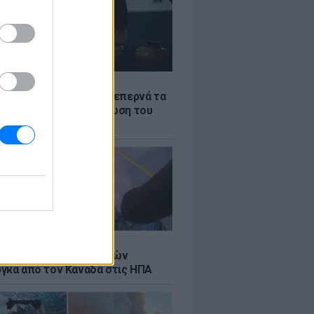
Σ
α «φωτιά»: Η βενζίνη ξεπερνά τα
 το λίτρο παρά την πτώση του
πετρελαίου διεθνώς
Σ
κή μεταφορά 30 φαλαινών
γκα από τον Καναδά στις ΗΠΑ