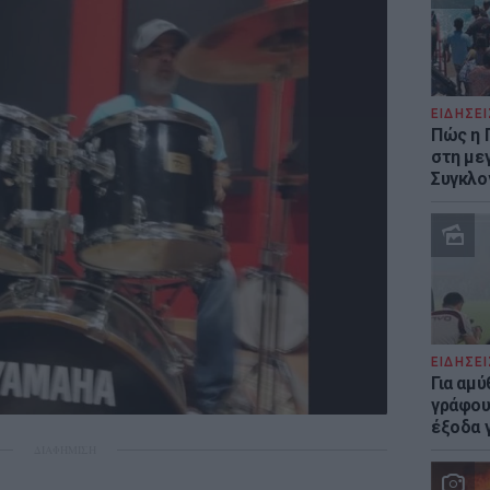
ΕΙΔΗΣΕΙ
Πώς η 
στη με
Συγκλο
ΕΙΔΗΣΕΙ
Για αμ
γράφου
έξοδα γ
ΔΙΑΦΗΜΙΣΗ