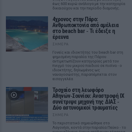
έως 600 ευρώ ανάλογα με την κατηγορία
δικαιούχου και την περίοδο διαμονής.
4χρονος στην Πάρο:
Ανθρωποκτονία από αμέλεια
στο beach bar ‑ Τι έδειξε η
έρευνα
ΣΉΜΕΡΑ
Γονείς και ιδιοκτήτης του beach bar στη
φημισμένη παραλία της Πάρου
αντιμετωπίζουν κατηγορίες μετά τον
πνιγμό του μικρού παιδιού σε πισίνα - ο
ιδιοκτήτης, δηλωμένος ως
ναυαγοσώστης, παραπέμπεται στον
εισαγγελέα
Τροχαίο στη λεωφόρο
Αθηνών‑Σουνίου: Αναστροφή ΙΧ
συνέτριψε μηχανή της ΔΙΑΣ ‑
Δύο αστυνομικοί τραυματίες
ΣΉΜΕΡΑ
Το περιστατικό σημειώθηκε στο
Λαγονήσι, κοντά στην παραλία Πεύκο - το
ενοικιαζόμενο όχημα επέβαιναν τέσσερα