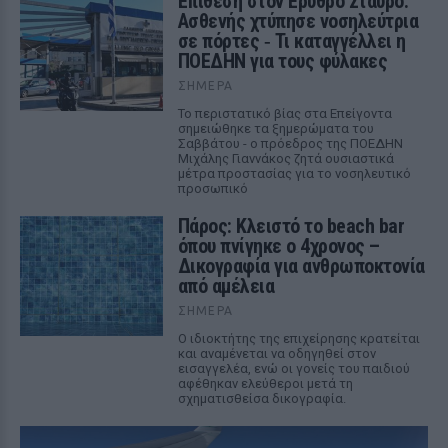
Επίθεση στον Ερυθρό Σταυρό:
Ασθενής χτύπησε νοσηλεύτρια
σε πόρτες ‑ Τι καταγγέλλει η
ΠΟΕΔΗΝ για τους φύλακες
ΣΉΜΕΡΑ
Το περιστατικό βίας στα Επείγοντα
σημειώθηκε τα ξημερώματα του
Σαββάτου - ο πρόεδρος της ΠΟΕΔΗΝ
Μιχάλης Γιαννάκος ζητά ουσιαστικά
μέτρα προστασίας για το νοσηλευτικό
προσωπικό
Πάρος: Κλειστό το beach bar
όπου πνίγηκε ο 4χρονος –
Δικογραφία για ανθρωποκτονία
από αμέλεια
ΣΉΜΕΡΑ
Ο ιδιοκτήτης της επιχείρησης κρατείται
και αναμένεται να οδηγηθεί στον
εισαγγελέα, ενώ οι γονείς του παιδιού
αφέθηκαν ελεύθεροι μετά τη
σχηματισθείσα δικογραφία.