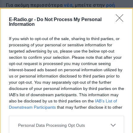
Για ακόμη περισσότερα
νέα
, μπείτε στην
ροή
ειδήσεων
του E-Daily.gr
E-Radio.gr -
Do Not Process My Personal
Information
Ακολουθήστε το E-Radio.gr και στο Instagram
ΔΙΑΦΗΜΙΣΗ
If you wish to opt-out of the sale, sharing to third parties, or
processing of your personal or sensitive information for
targeted advertising by us, please use the below opt-out
section to confirm your selection. Please note that after your
opt-out request is processed you may continue seeing
interest-based ads based on personal information utilized by
us or personal information disclosed to third parties prior to
your opt-out. You may separately opt-out of the further
disclosure of your personal information by third parties on the
IAB’s list of downstream participants. This information may
also be disclosed by us to third parties on the
IAB’s List of
Downstream Participants
that may further disclose it to other
third parties.
Personal Data Processing Opt Outs