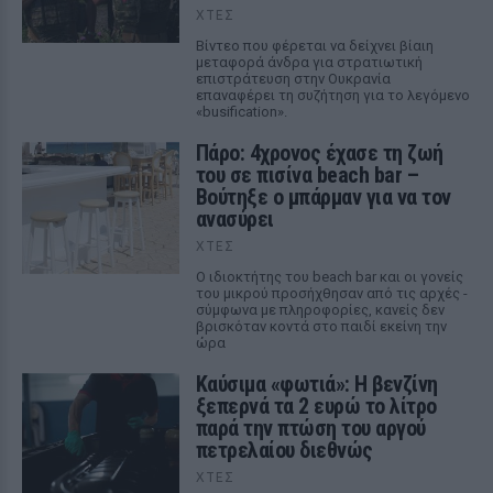
ΧΤΕΣ
Βίντεο που φέρεται να δείχνει βίαιη
μεταφορά άνδρα για στρατιωτική
επιστράτευση στην Ουκρανία
επαναφέρει τη συζήτηση για το λεγόμενο
«busification».
Πάρο: 4χρονος έχασε τη ζωή
του σε πισίνα beach bar –
Βούτηξε ο μπάρμαν για να τον
ανασύρει
ΧΤΕΣ
Ο ιδιοκτήτης του beach bar και οι γονείς
του μικρού προσήχθησαν από τις αρχές -
σύμφωνα με πληροφορίες, κανείς δεν
βρισκόταν κοντά στο παιδί εκείνη την
ώρα
Καύσιμα «φωτιά»: Η βενζίνη
ξεπερνά τα 2 ευρώ το λίτρο
παρά την πτώση του αργού
πετρελαίου διεθνώς
ΧΤΕΣ