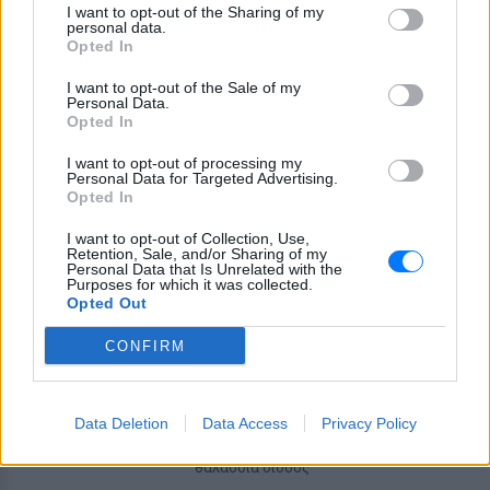
I want to opt-out of the Sharing of my
personal data.
Opted In
I want to opt-out of the Sale of my
Personal Data.
Opted In
I want to opt-out of processing my
ΔΕΙΤΕ ΕΠΙΣΗΣ
Personal Data for Targeted Advertising.
Opted In
ΣΤΗΝ ΙΔΙΑ ΚΑΤΗΓΟΡΙΑ
I want to opt-out of Collection, Use,
Retention, Sale, and/or Sharing of my
Personal Data that Is Unrelated with the
Χούθι χτύπησαν Aramco, Ιράν
Purposes for which it was collected.
σκληραίνει τους όρους για τα
Opted Out
Στενά του Ορμούζ
CONFIRM
ΣΉΜΕΡΑ
Πυρκαγιά στο διυλιστήριο της Τζαζάν
μετά από επίθεση drone - Η Τεχεράνη
απαιτεί αποχώρηση αμερικανικών
Data Deletion
Data Access
Privacy Policy
δυνάμεων, άρση κυρώσεων και
αποζημιώσεις πριν ανοίξει η κρίσιμη
θαλάσσια δίοδος