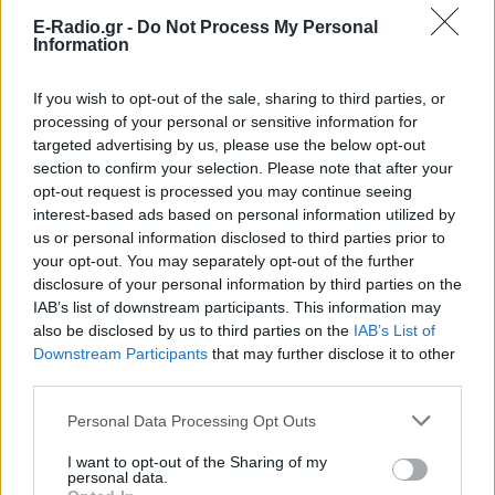
E-Radio.gr -
Do Not Process My Personal
Information
If you wish to opt-out of the sale, sharing to third parties, or
processing of your personal or sensitive information for
targeted advertising by us, please use the below opt-out
ΔΕΙΤΕ ΕΠΙΣΗΣ
section to confirm your selection. Please note that after your
opt-out request is processed you may continue seeing
interest-based ads based on personal information utilized by
ΣΤΗΝ ΙΔΙΑ ΚΑΤΗΓΟΡΙΑ
us or personal information disclosed to third parties prior to
your opt-out. You may separately opt-out of the further
Σκιάθος: 39χρονη ήπιε με την
disclosure of your personal information by third parties on the
ανήλικη κόρη της σε boat trip
IAB’s list of downstream participants. This information may
και λεηλάτησε ξενοδοχείο και
also be disclosed by us to third parties on the
IAB’s List of
Κέντρο Υγείας
Downstream Participants
that may further disclose it to other
ΣΉΜΕΡΑ
third parties.
Κατέστρεφε ό,τι έβρισκε μπροστά της
Personal Data Processing Opt Outs
Ανω Λιόσια: Έκλεβαν καλώδια,
συνεργός έπαθε
I want to opt-out of the Sharing of my
personal data.
ηλεκτροπληξία και τον άφησαν