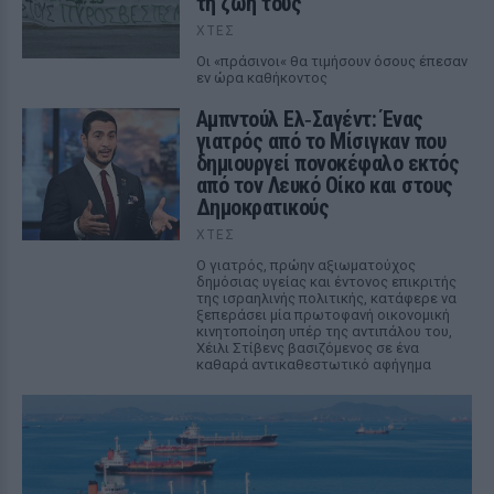
τη ζωή τους
ΧΤΕΣ
Οι «πράσινοι« θα τιμήσουν όσους έπεσαν
εν ώρα καθήκοντος
Αμπντούλ Ελ‑Σαγέντ: Ένας
γιατρός από το Μίσιγκαν που
δημιουργεί πονοκέφαλο εκτός
από τον Λευκό Οίκο και στους
Δημοκρατικούς
ΧΤΕΣ
Ο γιατρός, πρώην αξιωματούχος
δημόσιας υγείας και έντονος επικριτής
της ισραηλινής πολιτικής, κατάφερε να
ξεπεράσει μία πρωτοφανή οικονομική
κινητοποίηση υπέρ της αντιπάλου του,
Χέιλι Στίβενς βασιζόμενος σε ένα
καθαρά αντικαθεστωτικό αφήγημα