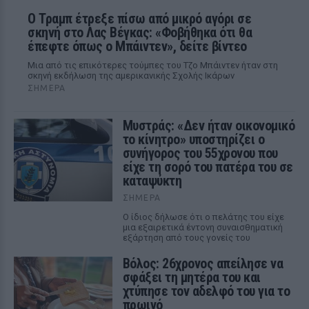
Ο Τραμπ έτρεξε πίσω από μικρό αγόρι σε
σκηνή στο Λας Βέγκας: «Φοβήθηκα ότι θα
έπεφτε όπως ο Μπάιντεν», δείτε βίντεο
Μια από τις επικότερες τούμπες του Τζο Μπάιντεν ήταν στη
σκηνή εκδήλωση της αμερικανικής Σχολής Ικάρων
ΣΉΜΕΡΑ
Μυστράς: «Δεν ήταν οικονομικό
το κίνητρο» υποστηρίζει ο
συνήγορος του 55χρονου που
είχε τη σορό του πατέρα του σε
καταψύκτη
ΣΉΜΕΡΑ
Ο ίδιος δήλωσε ότι ο πελάτης του είχε
μια εξαιρετικά έντονη συναισθηματική
εξάρτηση από τους γονείς του
Βόλος: 26χρονος απείλησε να
σφάξει τη μητέρα του και
χτύπησε τον αδελφό του για το
πρωινό