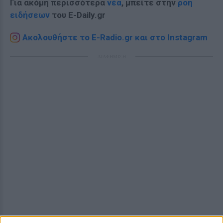
Για ακόμη περισσότερα
νέα
, μπείτε στην
ροή
ειδήσεων
του E-Daily.gr
Ακολουθήστε το E-Radio.gr και στο Instagram
ΔΙΑΦΗΜΙΣΗ