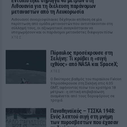
Εντοπίστηκε σήραγγα 40 μέτρων στη
Λιθουανία για τη διέλευση παράνομων
μεταναστών από τη Λευκορωσία
Λιθουανοί συνοριοφύλακες δέχθηκαν επίθεση σε μία
περίπτωση από ομάδα μεταναστών που αντιστέκονταν στη
σύλληψή τους, οι αξιωματικοί αναγκάστηκαν να
υποχωρήσουν και οι παράνομοι μετανάστες διέφυγαν πίσω
ΧΤΕΣ
Πύραυλος προσέκρουσε στη
Σελήνη: Τι κρύβει η «σιγή
ιχθύος» από NASA και SpaceX;
ΧΤΕΣ
Ο δεύτερος βαθμός του πυραύλου Falcon
9 προσέκρουσε στη Σελήνη στις 6:35
GMT, αφήνοντας πίσω του κρατήρα 18
μέτρων - η οπτική επιβεβαίωση
αναμένεται από τους δορυφόρους σε
τροχιά
Παναθηναϊκός – ΤΣΣΚΑ 1948:
Ενός λεπτού σιγή στη μνήμη
των πυροσβεστών που έχασαν