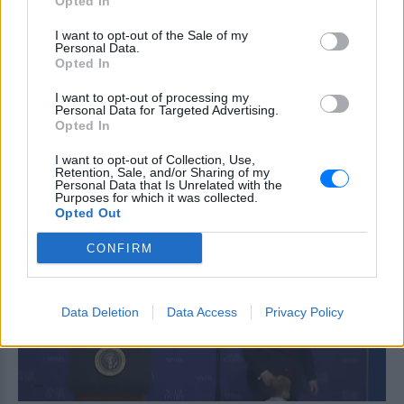
Opted In
νεκρό σε αυτοκίνητο
ΣΉΜΕΡΑ
I want to opt-out of the Sale of my
Personal Data.
Μια κλοπή που εξελίχθηκε σε τραγωδία
Opted In
εξιχνίασε η Υποδιεύθυνση Δίωξης και
Εξιχνίασης Εγκλημάτων Δυτικής Αττικής
- αφορά τον 72χρονο που βρέθηκε
I want to opt-out of processing my
Personal Data for Targeted Advertising.
νεκρός σε όχημα
Opted In
Στέρεψε η λιμνοθάλασσα
Καλοχωρίου από την
I want to opt-out of Collection, Use,
Retention, Sale, and/or Sharing of my
παρατεταμένη ανομβρία
Personal Data that Is Unrelated with the
Purposes for which it was collected.
ΣΉΜΕΡΑ
Opted Out
«Είναι μια κατάσταση που καταγράφεται
κάθε χρόνο, καθώς οι βροχές δεν είναι
CONFIRM
πολλές το καλοκαίρι»
Data Deletion
Data Access
Privacy Policy