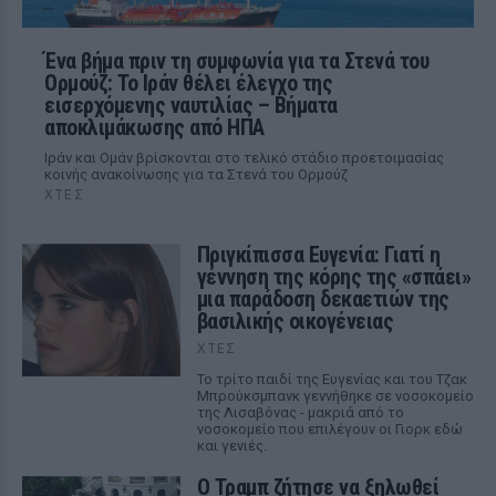
Ένα βήμα πριν τη συμφωνία για τα Στενά του
Ορμούζ: Το Ιράν θέλει έλεγχο της
εισερχόμενης ναυτιλίας – Βήματα
αποκλιμάκωσης από ΗΠΑ
Ιράν και Ομάν βρίσκονται στο τελικό στάδιο προετοιμασίας
κοινής ανακοίνωσης για τα Στενά του Ορμούζ
ΧΤΕΣ
Πριγκίπισσα Ευγενία: Γιατί η
γέννηση της κόρης της «σπάει»
μια παράδοση δεκαετιών της
βασιλικής οικογένειας
ΧΤΕΣ
Το τρίτο παιδί της Ευγενίας και του Τζακ
Μπρούκσμπανκ γεννήθηκε σε νοσοκομείο
της Λισαβόνας - μακριά από το
νοσοκομείο που επιλέγουν οι Γιορκ εδώ
και γενιές.
Ο Τραμπ ζήτησε να ξηλωθεί