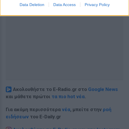
Data Deletion
Data Access
Privacy Policy
Ακολουθήστε το E-Radio.gr στο
Google News
και μάθετε πρώτοι
τα πιο hot νέα
.
Για ακόμη περισσότερα
νέα
, μπείτε στην
ροή
ειδήσεων
του E-Daily.gr