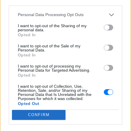
καλλιέργεια παπαρούνας από την οποία παράγεται
third parties.
το όπιο και το Αφγανιστάν, το οποίο ελέγχει ως και
Personal Data Processing Opt Outs
το 98% της παγκόσμιας αγοράς οπίου έχει βγει από
τον χάρτη. Το κενό έχουν έρθει να συμπληρώσουν
I want to opt-out of the Sharing of my
personal data.
συνθετικά οπιοειδή, όπως το Fentanyl, το οποίο
Opted In
χορηγείται σε καρκινοπαθείς και είναι 60 φορές
I want to opt-out of the Sale of my
ισχυρότερο από την ηρωίνη και 80 από τη μορφίνη-
Personal Data.
Opted In
και, κατά συνέπεια, πολύ πιο επικίνδυνο.
I want to opt-out of processing my
[ΠΗΓΗ]
Personal Data for Targeted Advertising.
Opted In
I want to opt-out of Collection, Use,
ΔΙΑΦΗΜΙΣΗ
Retention, Sale, and/or Sharing of my
Personal Data that Is Unrelated with the
Purposes for which it was collected.
Opted Out
CONFIRM