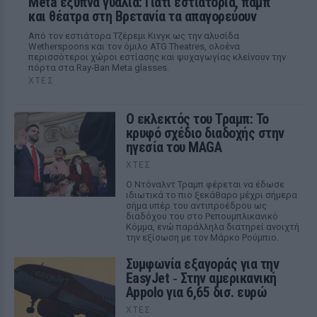
Meta έξυπνα γυαλιά: Γιατί εστιατόρια, παμπ
και θέατρα στη Βρετανία τα απαγορεύουν
Από τον εστιάτορα Τζέρεμι Κινγκ ως την αλυσίδα
Wetherspoons και τον όμιλο ATG Theatres, ολοένα
περισσότεροι χώροι εστίασης και ψυχαγωγίας κλείνουν την
πόρτα στα Ray-Ban Meta glasses.
ΧΤΕΣ
Ο εκλεκτός του Τραμπ: Το
κρυφό σχέδιο διαδοχής στην
ηγεσία του MAGA
ΧΤΕΣ
Ο Ντόναλντ Τραμπ φέρεται να έδωσε
ιδιωτικά το πιο ξεκάθαρο μέχρι σήμερα
σήμα υπέρ του αντιπροέδρου ως
διαδόχου του στο Ρεπουμπλικανικό
Κόμμα, ενώ παράλληλα διατηρεί ανοιχτή
την εξίσωση με τον Μάρκο Ρούμπιο.
Συμφωνία εξαγοράς για την
EasyJet ‑ Στην αμερικανική
Appolo για 6,65 δισ. ευρώ
ΧΤΕΣ