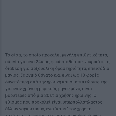
Το σίσα, το οποίο προκαλεί μεγάλη επιθετικότητα,
αϋπνία για ένα 24ωρο, ψευδαισθήσεις, νευρικότητα,
διάθεση για σeξουαλική δραστηριότητα, επεισόδια
μανίας, ξαφνικό θάνατο κ.α. είναι ως 10 φορές
δυνατότερη από την ηρωίνη και οι επιπτώσεις της
για έναν χρόνο ή μερικούς μήνες μόνο, είναι
βαρύτερες από μια 20ετία χρήσης ηρωίνης. Ο
εθισμός που προκαλεί είναι υπερπολλαπλάσιος
άλλων ναρκωτικών, ενώ "καίει" τον χρήστη
ταχύτατα. Το ναρκωτικό αυτό προκαλεί πληγές