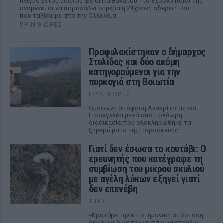
πνιγμό εντός ύδατος ως αιτία θανάτου - το 3χρονο παιδί της
αναμένεται να παραλάβει σήμερα η 21χρονη αδερφή του,
που ταξίδεψε από την Ολλανδία
ΠΡΙΝ 9 ΏΡΕΣ
Προφυλακίστηκαν ο δήμαρχος
Στυλίδας και δύο ακόμη
κατηγορούμενοι για την
πυρκαγιά στη Βοιωτία
ΠΡΙΝ 9 ΏΡΕΣ
Ομόφωνη απόφαση Ανακρίτριας και
Εισαγγελέα μετά από πολύωρη
διαδικασία που ολοκληρώθηκε τα
ξημερώματα της Παρασκευής
Γιατί δεν έσωσα το κουτάβι: Ο
ερευνητής που κατέγραφε τη
συμβίωση του μικρού σκυλιού
με αγέλη λύκων εξηγεί γιατί
δεν επενέβη
ΧΤΕΣ
«Κρατάμε την επιστημονική απόσταση,
δεν είναι δυνατόν να πάω να επέμβω,