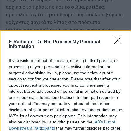
αρχικά στο πρόσωπο και το σώμα, ρυτίδες,
προκαλεί ταχύτατη και δραματική απώλεια βάρους,
καίγοντας αρχικά το λίπος στο πρόσωπο
(απίσχναση προσώπου) και στη συνέχεια στον
υπόλοιπο οργανισμό, τα δόντια σαπίζουν. Με τον
E-Radio.gr -
Do Not Process My Personal
ίδιο τρόπο, οι αποστεωμένοι χρήστες αρχίζουν και
Information
αντιμετωπίζουν άλλα προβλήματα υγείας, καθώς
και τα ζωτικά όργανα υπόκεινται τρομακτικές
If you wish to opt-out of the sale, sharing to third parties, or
processing of your personal or sensitive information for
βλάβες από τα τοξικά που εισπνέουν. Το εφιαλτικό
targeted advertising by us, please use the below opt-out
είναι ότι τα παραπάνω αποτελούν και σημάδια του
section to confirm your selection. Please note that after your
στερητικού συνδρόμου του σίσα.
opt-out request is processed you may continue seeing
interest-based ads based on personal information utilized by
Ένα ερώτημα είναι αν η άτυχη 16χρονη έκανε, πριν
us or personal information disclosed to third parties prior to
από τα παραπάνω, χρήση ηρωίνης ή συνθετικών
your opt-out. You may separately opt-out of the further
disclosure of your personal information by third parties on the
οπιοειδών, με δεδομένο ότι στην «αγορά» έχουν
IAB’s list of downstream participants. This information may
αρχίσει να παρουσιάζονται ελλείψεις ηρωίνης
also be disclosed by us to third parties on the
IAB’s List of
καθώς από πέρυσι οι Ταλιμπάν απαγόρευσαν την
Downstream Participants
that may further disclose it to other