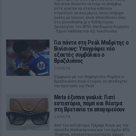
δεν είναι δυνατόν να πάω να επέμβω,
ούτε γίνεται να στείλω κάποιον
κτηνίατρο σε ένα μέρος όπου υπάρχει
αγέλη με λύκους, είναι επικίνδυνο» λέει
στο protothema.gr ο διδάκτορας
ζωολογίας του ΑΠΘ, Θεόδωρος Κομηνός
- Έχουν πεθάνει και έξι λυκόπουλα
Για πάντα στη Ρεάλ Μαδρίτης ο
Βινίσιους: Υπογράφει νέο
εξαετές συμβόλαιο ο
Βραζιλιάνος
ΣΉΜΕΡΑ
Σύμφωνα με τον Φαμπρίτσιο Ρομάνο ο
Βραζιλιάνος είναι έτοιμος να αποδεχτεί
την πρόταση της Ρεάλ
Meta έξυπνα γυαλιά: Γιατί
εστιατόρια, παμπ και θέατρα
στη Βρετανία τα απαγορεύουν
ΣΉΜΕΡΑ
Από τον εστιάτορα Τζέρεμι Κινγκ ως την
αλυσίδα Wetherspoons και τον όμιλο ATG
Theatres, ολοένα περισσότεροι χώροι