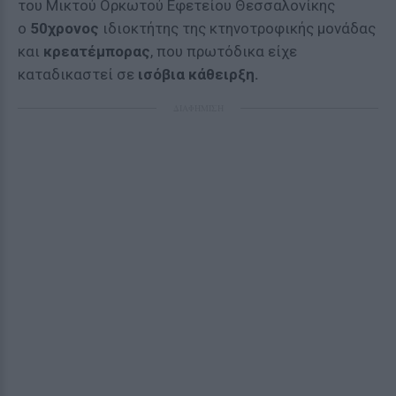
του Μικτού Ορκωτού Εφετείου Θεσσαλονίκης
ο
50χρονος
ιδιοκτήτης της κτηνοτροφικής μονάδας
και
κρεατέμπορας
, που πρωτόδικα είχε
καταδικαστεί σε
ισόβια κάθειρξη.
ΔΙΑΦΗΜΙΣΗ