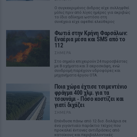
Ο συγκεκριμένος άνδρας είχε συλληφθεί
μόλις πριν από λίγες ημέρες για ακριβώς
το ίδιο αδίκημα ωστόσο στη
συνέχεια είχε αφεθεί ελεύθερος
Φωτιά στην Κρήνη Φαρσάλων:
Εναέρια μέσα και SMS από το
112
ΣΉΜΕΡΑ
Στο σημείο επιχειρούν 24 πυροσβέστες
με 8 οχήματα και 3 αεροσκάφη, ενώ
συνδρομή παρέχουν υδροφόρες και
μηχανήματα έργου ΟΤΑ.
Ποια χώρα έχτισε τσιμεντένιο
φράγμα 400 χλμ. για τα
τσουνάμι ‑ Πόσο κοστίζει και
γιατί διχάζει
ΣΉΜΕΡΑ
Επένδυσε πάνω από 12 δισ. δολάρια σε
ένα γιγαντιαίο παράκτιο τείχος που
προκαλεί έντονες αντιδράσεις από
κατοίκους και περιβαλλοντικές