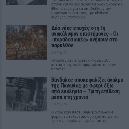
σπάνε και να χαράζουν τα ολοκαίνουργια
iPhone τους για να αποδείξουν την
αρρενωπότητά τους - με κίνδυνο
έκρηξης μπαταρίας.
Δύο νέες εποχές στη Γη
ανακάλυψαν επιστήμονες ‑ Oι
«παραδοσιακές» ανήκουν στο
παρελθόν
ΣΉΜΕΡΑ
«Αρρυθμικές εποχές»: Η ανώμαλη
κατάσταση που διαμορφώνεται στον
πλανήτη
Βάνδαλος αποκεφαλίζει άγαλμα
της Παναγίας με σφυρί έξω
από εκκλησία – Τρίτη επίθεση
μέσα στη χρονιά
ΣΉΜΕΡΑ
Ο ναός έχει πέσει θύμα βανδάλων 4
φορές τα τελευταία δύο χρόνια, με τις
τρεις να συμβαίνουν μόνο φέτος