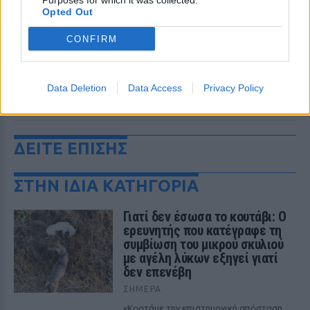
Purposes for which it was collected.
Opted Out
CONFIRM
Data Deletion
Data Access
Privacy Policy
ΔΕΙΤΕ ΕΠΙΣΗΣ
ΣΤΗΝ ΙΔΙΑ ΚΑΤΗΓΟΡΙΑ
Γιατί δεν έσωσα το κουτάβι: Ο
ερευνητής που κατέγραφε τη
συμβίωση του μικρού σκυλιού
με αγέλη λύκων εξηγεί γιατί
δεν επενέβη
ΣΉΜΕΡΑ
«Κρατάμε την επιστημονική απόσταση,