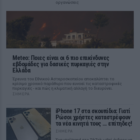
οργανώσεις
Meteo: Ποιες είναι οι 6 πιο επικίνδυνες
εβδομάδες για δασικές πυρκαγιές στην
Ελλάδα
Έρευνα του Εθνικού Αστεροσκοπείου αποκαλύπτει το
κρίσιμο χρονικό παράθυρο που ευνοεί τις καταστροφικές
πυρκαγιές - και πώς η κλιματική αλλαγή το διευρύνει.
ΣΉΜΕΡΑ
iPhone 17 στα σκουπίδια: Γιατί
Ρώσοι χρήστες καταστρέφουν
τα νέα κινητά τους ... επίτηδες!
ΣΉΜΕΡΑ
Ένα viral trend στο TikTok ωθεί άνδρες να