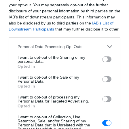
Ακολουθήστε το E-Radio.gr στο
Google News
your opt-out. You may separately opt-out of the further
και μάθετε πρώτοι
τα πιο hot νέα
.
disclosure of your personal information by third parties on the
IAB’s list of downstream participants. This information may
Για ακόμη περισσότερα
νέα
, μπείτε στην
ροή
also be disclosed by us to third parties on the
IAB’s List of
ειδήσεων
του E-Daily.gr
Downstream Participants
that may further disclose it to other
third parties.
Ακολουθήστε το E-Radio.gr και στο Instagram
Personal Data Processing Opt Outs
ΔΙΑΦΗΜΙΣΗ
I want to opt-out of the Sharing of my
personal data.
Opted In
I want to opt-out of the Sale of my
Personal Data.
Opted In
I want to opt-out of processing my
Personal Data for Targeted Advertising.
Opted In
I want to opt-out of Collection, Use,
Retention, Sale, and/or Sharing of my
Personal Data that Is Unrelated with the