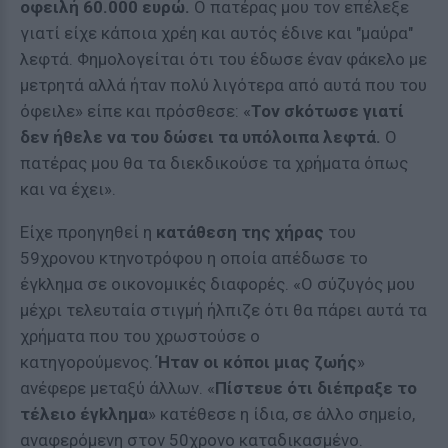
οφειλή 60.000 ευρώ.
Ο πατέρας μου τον επέλεξε
γιατί είχε κάποια χρέη και αυτός έδινε και "μαύρα"
λεφτά. Φημολογείται ότι του έδωσε έναν φάκελο με
μετρητά αλλά ήταν πολύ λιγότερα από αυτά που του
όφειλε» είπε και πρόσθεσε: «
Τον σkότωσε γιατί
δεν ήθελε να του δώσει τα υπόλοιπα λεφτά.
Ο
πατέρας μου θα τα διεκδικούσε τα χρήματα όπως
και να έχει».
Είχε προηγηθεί η
κατάθεση της χήρας
του
59χρονου κτηνοτρόφου η οποία απέδωσε το
έγkλημα σε οικονομικές διαφορές. «Ο σύζυγός μου
μέχρι τελευταία στιγμή ήλπιζε ότι θα πάρει αυτά τα
χρήματα που του χρωστούσε ο
κατηγορούμενος.
Ήταν οι κόποι μιας ζωής
»
ανέφερε μεταξύ άλλων. «
Πίστευε ότι διέπραξε το
τέλειο έγkλημα
» κατέθεσε η ίδια, σε άλλο σημείο,
αναφερόμενη στον 50χρονο καταδικασμένο.