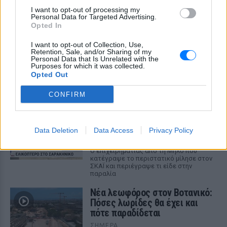
Χούθι χτύπησαν Aramco, Ιράν
σκληραίνει τους όρους για τα
I want to opt-out of processing my
Personal Data for Targeted Advertising.
Στενά του Ορμούζ
Opted In
ΣΉΜΕΡΑ
I want to opt-out of Collection, Use,
Πυρκαγιά στο διυλιστήριο της Τζαζάν
Retention, Sale, and/or Sharing of my
μετά από επίθεση drone - Η Τεχεράνη
Personal Data that Is Unrelated with the
απαιτεί αποχώρηση αμερικανικών
Purposes for which it was collected.
δυνάμεων, άρση κυρώσεων και
Opted Out
αποζημιώσεις πριν ανοίξει η κρίσιμη
θαλάσσια δίοδος
CONFIRM
Ελικόπτερο προσγειώθηκε στο
Σαρακήνικο για να κάνουν
μπάνιο οι επιβάτες του
Data Deletion
Data Access
Privacy Policy
ΣΉΜΕΡΑ
Ο επιχειρηματίας από τη Μήλο που
κατέγραψε το περιστατικό μίλησε στον
ΣΚΑΪ και περιέγραψε τι είδε στην
παραλία
Νέα λεωφόρος στον Βοτανικό:
Πόσες λωρίδες θα έχει και
πότε παραδίδεται
ΣΉΜΕΡΑ