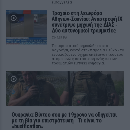
εισαγγελέα
Τροχαίο στη λεωφόρο
Αθηνών‑Σουνίου: Αναστροφή ΙΧ
συνέτριψε μηχανή της ΔΙΑΣ ‑
Δύο αστυνομικοί τραυματίες
ΣΉΜΕΡΑ
Το περιστατικό σημειώθηκε στο
Λαγονήσι, κοντά στην παραλία Πεύκο - το
ενοικιαζόμενο όχημα επέβαιναν τέσσερα
άτομα, ενώ η κατάσταση ενός εκ των
τραυματιών εμπνέει ανησυχία.
Ουκρανία: Βίντεο σοκ με 19χρονο να οδηγείται
με τη βία για επιστράτευση ‑ Τι είναι το
«busification»