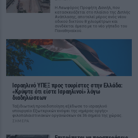
Η Λεωφόρος Προφήτη Δανιήλ, που
κατασκευάζεται στο πλαίσιο της Διπλής
Ανάπλασης, αποτελεί μέρος ενός νέου
οδικού δικτύου 8 χιλιομέτρων και
συνδέεται άμεσα με το νέο γήπεδο του
Παναθηναϊκού.
Ισραηλινό ΥΠΕΞ προς τουρίστες στην Ελλάδα:
«Κρύψτε ότι είστε Ισραηλινοί» λόγω
διαδηλώσεων
Ταξιδιωτική προειδοποίηση εξέδωσε το ισραηλινό
υπουργείο Εξωτερικών ενόψει της «ημέρας οργής»
φιλοπαλαιστινιακών οργανώσεων σε 36 σημεία της χώρας.
ΣΉΜΕΡΑ
Επιτρέπεται να προσπεράσεις