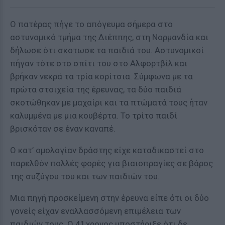
Ο πατέρας πήγε το απόγευμα σήμερα στο
αστυνομικό τμήμα της Διέππης, στη Νορμανδία και
δήλωσε ότι σκoτωσε τα παιδιά του. Αστυνομικοί
πήγαν τότε στο σπίτι του στο Αλφορτβίλ και
βρήκαν νεκρά τα τρία κορίτσια. Σύμφωνα με τα
πρώτα στοιχεία της έρευνας, τα δύο παιδιά
σκoτώθηκαν με μαχαίρι και τα πτώματά τους ήταν
καλυμμένα με μια κουβέρτα. Το τρίτο παιδί
βρισκόταν σε έναν καναπέ.
Ο κατ’ ομολογίαν δράστης είχε καταδικαστεί στο
παρελθόν πολλές φορές για βιαιoπραγίες σε βάρος
της συζύγου του και των παιδιών του.
Μια πηγή προσκείμενη στην έρευνα είπε ότι οι δύο
γονείς είχαν εναλλασσόμενη επιμέλεια των
παιδιών τους. Ο 41χρονος υποστήριξε ότι δε