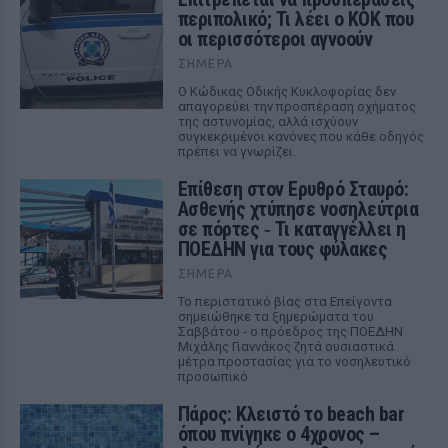
περιπολικό; Τι λέει ο ΚΟΚ που
οι περισσότεροι αγνοούν
ΣΉΜΕΡΑ
Ο Κώδικας Οδικής Κυκλοφορίας δεν
απαγορεύει την προσπέραση οχήματος
της αστυνομίας, αλλά ισχύουν
συγκεκριμένοι κανόνες που κάθε οδηγός
πρέπει να γνωρίζει.
Επίθεση στον Ερυθρό Σταυρό:
Ασθενής χτύπησε νοσηλεύτρια
σε πόρτες ‑ Τι καταγγέλλει η
ΠΟΕΔΗΝ για τους φύλακες
ΣΉΜΕΡΑ
Το περιστατικό βίας στα Επείγοντα
σημειώθηκε τα ξημερώματα του
Σαββάτου - ο πρόεδρος της ΠΟΕΔΗΝ
Μιχάλης Γιαννάκος ζητά ουσιαστικά
μέτρα προστασίας για το νοσηλευτικό
προσωπικό
Πάρος: Κλειστό το beach bar
όπου πνίγηκε ο 4χρονος –