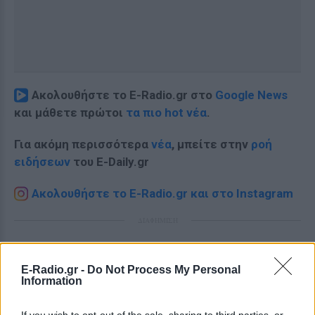
Ακολουθήστε το E-Radio.gr στο
Google News
και μάθετε πρώτοι
τα πιο hot νέα
.
Για ακόμη περισσότερα
νέα
, μπείτε στην
ροή
ειδήσεων
του E-Daily.gr
Ακολουθήστε το E-Radio.gr και στο Instagram
ΔΙΑΦΗΜΙΣΗ
E-Radio.gr -
Do Not Process My Personal
Information