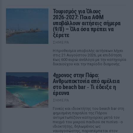
Τουρισμός για Όλους
2026‑2027: Ποια ΑΦΜ
υποβάλλουν αιτήσεις σήμερα
(9/8) – Όλα όσα πρέπει να
ξέρετε
ΣΉΜΕΡΑ
Η προθεσμία υποβολής αιτήσεων λήγει
στις 21 Αυγούστου 2026, με επιδότηση
έως 600 ευρώ ανάλογα με την κατηγορία
δικαιούχου και την περίοδο διαμονής.
4χρονος στην Πάρο:
Ανθρωποκτονία από αμέλεια
στο beach bar ‑ Τι έδειξε η
έρευνα
ΣΉΜΕΡΑ
Γονείς και ιδιοκτήτης του beach bar στη
φημισμένη παραλία της Πάρου
αντιμετωπίζουν κατηγορίες μετά τον
πνιγμό του μικρού παιδιού σε πισίνα - ο
ιδιοκτήτης, δηλωμένος ως
ναυαγοσώστης, παραπέμπεται στον