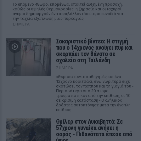
Το επόμενο 48ωρο, επομένως, απαιτεί αυξημένη προσοχή,
καθώς οι υψηλές θερμοκρασίες, η ξηρασία και οι ισχυροί
άνεμοι δημιουργούν ένα περιβάλλον ιδιαίτερα ευνοϊκό για
την ταχεία εξάπλωση μιας πυρκαγιάς
ΣΉΜΕΡΑ
Σοκαριστικό βίντεο: Η στιγμή
που ο 14χρονος ανοίγει πυρ και
σκορπάει τον θάνατο σε
σχολείο στη Ταϊλάνδη
ΣΉΜΕΡΑ
«Θέρισε» πέντε καθηγητές και ένα
12χρονο κοριτσάκι, ενώ νωρίτερα είχε
σκοτώσει τον παππού και τη γιαγιά του -
Περισσότερα από 20 άτομα
τραυματίστηκαν από την επίθεση, οι 10
σε κρίσιμη κατάσταση - Ο ανήλικος
δράστης αυτοκτόνησε μετά την ένοπλη
επίθεση
Θρίλερ στον Λυκαβηττό: Σε
57χρονη γυναίκα ανήκει η
σορός ‑ Πιθανότατα έπεσε από
ύψος