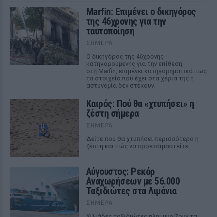
Marfin: Επιμένει ο δικηγόρος
της 46χρονης για την
ταυτοποίηση
ΣΉΜΕΡΑ
Ο δικηγόρος της 46χρονης
κατηγορούμενης για την επίθεση
στη Marfin, επιμένει κατηγορηματικά πως
τα στοιχεία που έχει στα χέρια της η
αστυνομία δεν στέκουν.
Καιρός: Πού θα «χτυπήσει» η
ζέστη σήμερα
ΣΉΜΕΡΑ
Δείτε πού θα χτυπήσει περισσότερο η
ζέστη και πώς να προετοιμαστείτε
Αύγουστος: Ρεκόρ
Αναχωρήσεων με 56.000
Ταξιδιώτες στα Λιμάνια
ΣΉΜΕΡΑ
Χιλιάδες ταξιδιώτες πλημμυρίζουν τα