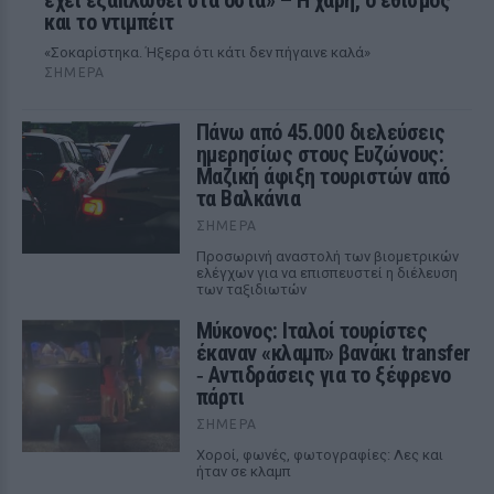
έχει εξαπλωθεί στα οστά» – Η χάρη, ο εθισμός
και το ντιμπέιτ
«Σοκαρίστηκα. Ήξερα ότι κάτι δεν πήγαινε καλά»
ΣΉΜΕΡΑ
Πάνω από 45.000 διελεύσεις
ημερησίως στους Ευζώνους:
Μαζική άφιξη τουριστών από
τα Βαλκάνια
ΣΉΜΕΡΑ
Προσωρινή αναστολή των βιομετρικών
ελέγχων για να επισπευστεί η διέλευση
των ταξιδιωτών
Μύκονος: Ιταλοί τουρίστες
έκαναν «κλαμπ» βανάκι transfer
‑ Αντιδράσεις για το ξέφρενο
πάρτι
ΣΉΜΕΡΑ
Χοροί, φωνές, φωτογραφίες: Λες και
ήταν σε κλαμπ