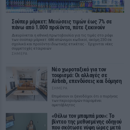
Σούπερ μάρκετ: Μειώσεις τιμών έως 7% σε
πάνω από 1.000 προϊόντα, πότε ξεκινούν
Διευρύνεται η εθνική πρωτοβουλία για τις τιμές στο ράφι
των σούπερ μάρκετ: 686 επώνυμοι κωδικοί, ακόμη 230 σε
σχολικά και προϊόντα ιδιωτικής ετικέτας - Έρχονται νέες
συμμετοχές εταιρειών
ΣΉΜΕΡΑ
Νέο χωροταξικό για τον
τουρισμό: Οι αλλαγές σε
Airbnb, επενδύσεις και δόμηση
ΣΉΜΕΡΑ
Επιμένουν οι ξενοδόχοι ότι ο πυρήνας
των περιορισμών παραμένει
αμετάβλητος
«Θέλω τον μπαμπά μου»: Το
βίντεο της μεθυσμένης οδηγού
που σκότωσε νύφη ώρες μετά