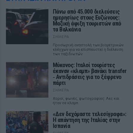
Πάνω από 45.000 διελεύσεις
ημερησίως στους Ευζώνους:
Μαζική άφιξη τουριστών από
τα Βαλκάνια
ΣΉΜΕΡΑ
Προσωρινή αναστολή των βιομετρικών
ελέγχων για να επισπευστεί η διέλευση
των ταξιδιωτών
Μύκονος: Ιταλοί τουρίστες
έκαναν «κλαμπ» βανάκι transfer
‑ Αντιδράσεις για το ξέφρενο
πάρτι
ΣΉΜΕΡΑ
Χοροί, φωνές, φωτογραφίες: Λες και
ήταν σε κλαμπ
«Δεν δεχόμαστε τελεσίγραφα»:
Η απάντηση της Ιταλίας στην
Ισπανία