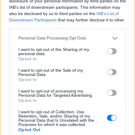
disclosure of your personal information by third parties on the
IAB’s list of downstream participants. This information may
also be disclosed by us to third parties on the
IAB’s List of
Downstream Participants
that may further disclose it to other
third parties.
Personal Data Processing Opt Outs
I want to opt-out of the Sharing of my
Ακολουθήστε το E-Radio.gr στο
Google News
personal data.
Opted In
και μάθετε πρώτοι
τα πιο hot νέα
.
I want to opt-out of the Sale of my
Για ακόμη περισσότερα
νέα
, μπείτε στην
ροή
Personal Data.
Opted In
ειδήσεων
του E-Daily.gr
I want to opt-out of processing my
Ακολουθήστε το E-Radio.gr και στο Instagram
Personal Data for Targeted Advertising.
Opted In
ΔΙΑΦΗΜΙΣΗ
I want to opt-out of Collection, Use,
Retention, Sale, and/or Sharing of my
Personal Data that Is Unrelated with the
Purposes for which it was collected.
Opted Out