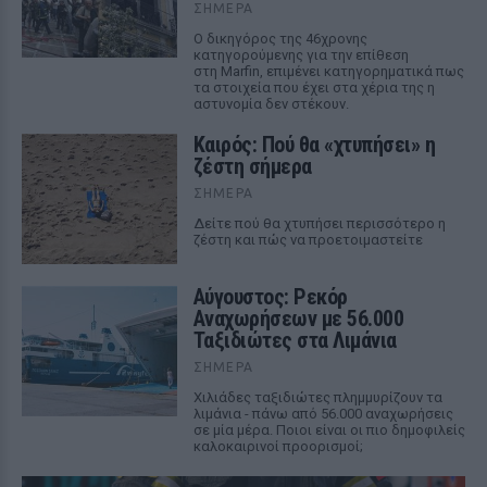
ΣΉΜΕΡΑ
Ο δικηγόρος της 46χρονης
κατηγορούμενης για την επίθεση
στη Marfin, επιμένει κατηγορηματικά πως
τα στοιχεία που έχει στα χέρια της η
αστυνομία δεν στέκουν.
Καιρός: Πού θα «χτυπήσει» η
ζέστη σήμερα
ΣΉΜΕΡΑ
Δείτε πού θα χτυπήσει περισσότερο η
ζέστη και πώς να προετοιμαστείτε
Αύγουστος: Ρεκόρ
Αναχωρήσεων με 56.000
Ταξιδιώτες στα Λιμάνια
ΣΉΜΕΡΑ
Χιλιάδες ταξιδιώτες πλημμυρίζουν τα
λιμάνια - πάνω από 56.000 αναχωρήσεις
σε μία μέρα. Ποιοι είναι οι πιο δημοφιλείς
καλοκαιρινοί προορισμοί;