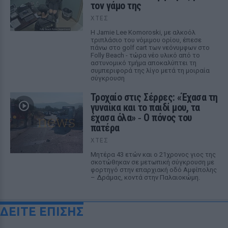
τον γάμο της
ΧΤΕΣ
Η Jamie Lee Komoroski, με αλκοόλ
τριπλάσιο του νόμιμου ορίου, έπεσε
πάνω στο golf cart των νεόνυμφων στο
Folly Beach - τώρα νέο υλικό από το
αστυνομικό τμήμα αποκαλύπτει τη
συμπεριφορά της λίγο μετά τη μοιραία
σύγκρουση
Τροχαίο στις Σέρρες: «Έχασα τη
γυναίκα και το παιδί μου, τα
έχασα όλα» ‑ Ο πόνος του
πατέρα
ΧΤΕΣ
Μητέρα 43 ετών και ο 21χρονος γιος της
σκοτώθηκαν σε μετωπική σύγκρουση με
φορτηγό στην επαρχιακή οδό Αμφίπολης
– Δράμας, κοντά στην Παλαιοκώμη.
ΔΕΙΤΕ ΕΠΙΣΗΣ