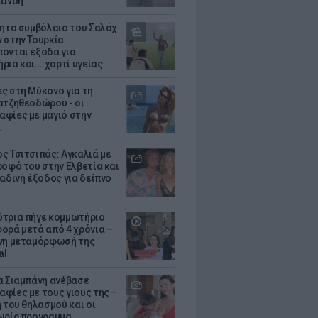
λάνδη
θητο συμβόλαιο του Σαλάχ
 στην Τουρκία:
ονται έξοδα για
ια και... χαρτί υγείας
ς στη Μύκονο για τη
ατζηθεοδώρου - οι
φίες με μαγιό στην
α
ς Τσιτσιπάς: Αγκαλιά με
ροφό του στην Ελβετία και
ραδινή έξοδος για δείπνο
τρια πήγε κομμωτήριο
ορά μετά από 4 χρόνια –
νη μεταμόρφωσή της
al
α Σιαμπάνη ανέβασε
φίες με τους γιους της –
 του θηλασμού και οι
ωρίς πρόγραμμα