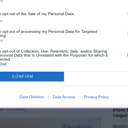
In
o opt-out of the Sale of my Personal Data.
In
to opt-out of processing my Personal Data for Targeted
ΕΙΔΗΣΕΙ
ing.
Θρίλερ
In
γυναίκα
έπεσε 
o opt-out of Collection, Use, Retention, Sale, and/or Sharing
ersonal Data that Is Unrelated with the Purposes for which it
κουνουπιδιού, μέχρι να γίνουν σαν ρύζι.
lected.
 φλιτζανιού τριμμένα αμύγδαλα, 1 κ.σ.
Out
υπημένα αβγά, αλάτι και πιπέρι.
CONFIRM
ι απλώστε το μείγμα σε χαρτί φούρνου
ς).
 λεπτά ή μέχρι να χρυσίσει. Έπειτα, ρίξτε
Data Deletion
Data Access
Privacy Policy
ΕΙΔΗΣΕΙ
(αν θέλετε και λαχανικά) και αφήστε το για
Πάνω α
υν τα υλικά.
στους 
τουρισ