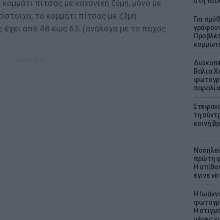
στη Ταϊ
 κομμάτι πίτσας με κανονική ζύμη, μόνο με
τίστοιχα, το κομμάτι πίτσας με ζύμη
Για αμύ
 έχει από 48 έως 63, (ανάλογα με το πάχος
γράφουν
Προβλέπ
κομμωτήρ
ΔΙΑΦΗΜΙΣΗ
Διακοπέ
Βάλια Χ
φωτογρα
παραλί
Στέφανο
τη σύντ
κοινή β
Νοσηλεύ
πρώτη φ
Η απίθα
έγινε vir
H Ιωάνν
φωτογρα
Η στιγμή
μέρες χ