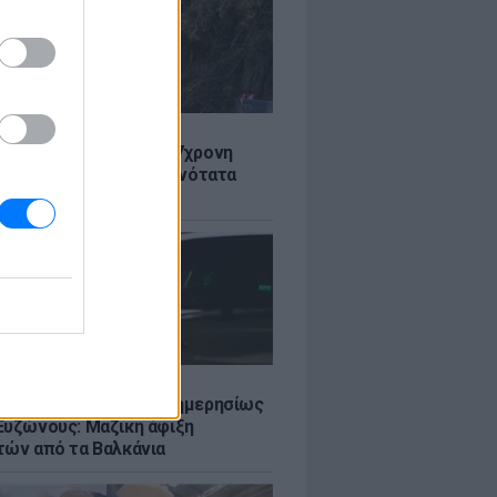
Σ
 στον Λυκαβηττό: Σε 57χρονη
 ανήκει η σορός - Πιθανότατα
από ύψος
Σ
πό 45.000 διελεύσεις ημερησίως
Ευζώνους: Μαζική άφιξη
τών από τα Βαλκάνια