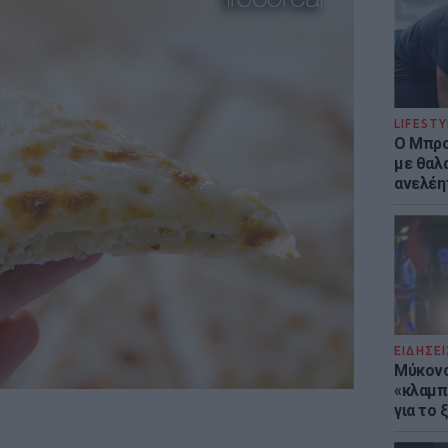
LIFESTY
Ο Μπρο
με θαλ
ανελέη
ΕΙΔΗΣΕΙ
Μύκονο
«κλαμπ»
για το