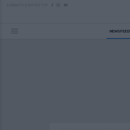
ΣΑΒΒΑΤΟ
8 ΑΥΓΟΥΣΤΟΥ
NEWSFEED