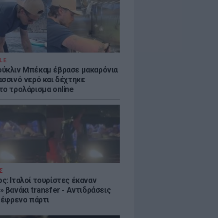
LE
ύκλιν Μπέκαμ έβρασε μακαρόνια
ασσινό νερό και δέχτηκε
το τρολάρισμα online
Σ
ς: Ιταλοί τουρίστες έκαναν
 βανάκι transfer - Αντιδράσεις
 ξέφρενο πάρτι