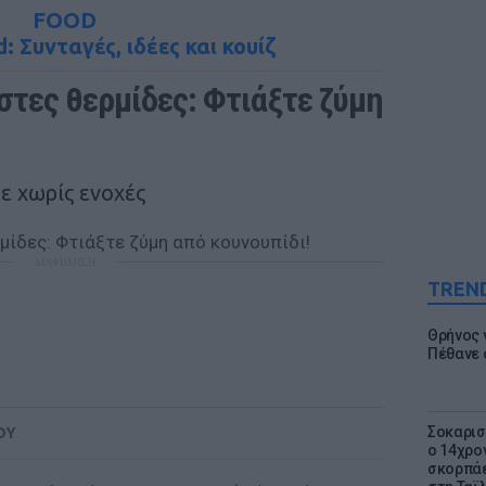
FOOD
: Συνταγές, ιδέες και κουίζ
στες θερμίδες: Φτιάξτε ζύμη 
ε χωρίς ενοχές
ΔΙΑΦΗΜΙΣΗ
TREN
Θρήνος γ
Πέθανε 
Σοκαρισ
ΟΥ
ο 14χρον
σκορπάε