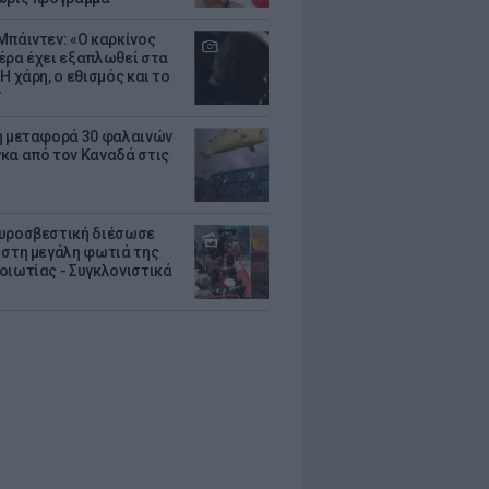
Μπάιντεν: «Ο καρκίνος
έρα έχει εξαπλωθεί στα
Η χάρη, ο εθισμός και το
τ
ή μεταφορά 30 φαλαινών
κα από τον Καναδά στις
υροσβεστική διέσωσε
 στη μεγάλη φωτιά της
οιωτίας - Συγκλονιστικά