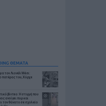
DING ΘΕΜΑΤΑ
ια τον Λιονέλ Μέσι:
ο πατέρας του, Χόρχε
τικό βίντεο: Η στιγμή που
ος ανοίγει πυρ και
ι τον θάνατο σε σχολείο