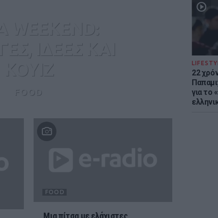
A WEEKEND:
ΕΣ, ΙΔΕΕΣ ΚΑΙ
ΚΟΥΙΖ
LIFESTY
22 χρό
Παπαμι
FOOD
για το
ελληνι
FOOD
Μια πίτσα με ελάχιστες