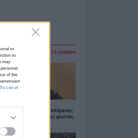
sonal or
ΔΙΑΒΑΣΤΕ ΣΗΜΕΡΑ
ection to
ou may
 personal
out of the
 downstream
B’s List of
Σ
«hot – dry – windy» τις επόμενες
ς: Αυξημένος ο κίνδυνος φωτιάς,
ρμός σε 6 περιφέρειες