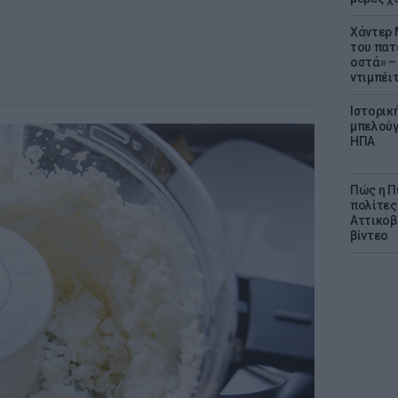
Χάντερ 
του πατ
οστά» – 
ντιμπέι
Ιστορικ
μπελούγ
ΗΠΑ
Πώς η Π
πολίτες
Αττικοβ
βίντεο