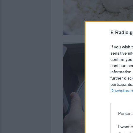
E-Radio.g
If you wish 
sensitive in
confirm you
continue se
information 
further disc
participants
Downstream 
Persona
I want t