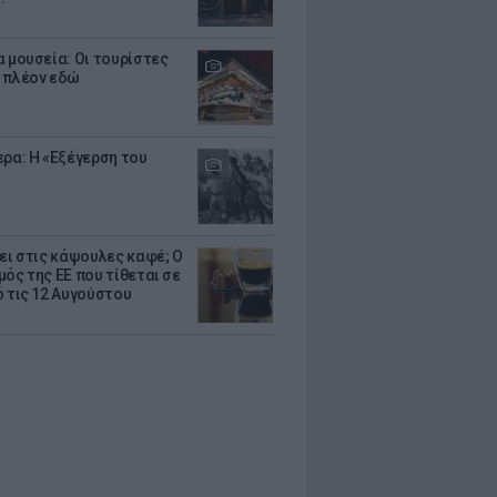
α μουσεία: Οι τουρίστες
 πλέον εδώ
ερα: Η «Εξέγερση του
ζει στις κάψουλες καφέ; Ο
μός της ΕΕ που τίθεται σε
ό τις 12 Αυγούστου