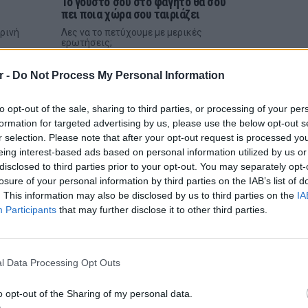
Το γούστο σου στο φαγητό θα σου
πει ποια χώρα σου ταιριάζει
ρινή
Λες να το πετύχουμε με μερικές
ερωτήσεις;
ΠΡΙΝ 177 ΕΒΔΟΜΆΔΕΣ
r -
Do Not Process My Personal Information
to opt-out of the sale, sharing to third parties, or processing of your per
formation for targeted advertising by us, please use the below opt-out s
r selection. Please note that after your opt-out request is processed y
eing interest-based ads based on personal information utilized by us or
disclosed to third parties prior to your opt-out. You may separately opt-
losure of your personal information by third parties on the IAB’s list of
. This information may also be disclosed by us to third parties on the
IA
Participants
that may further disclose it to other third parties.
QUIZ
FOOD
άς
ΕΥ ΖΗΝ
6 φρού
όλες
10+1 κουίζ για φαγητό που θα
l Data Processing Opt Outs
λατρέψεις
εκτός 
κηνή
Καλή όρεξη
o opt-out of the Sharing of my personal data.
ΠΡΙΝ 478 ΕΒΔΟΜΆΔΕΣ