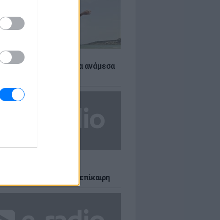
 αποφύγεις το σύγκαμα ανάμεσα
μηρούς
LTURE
δία που σατίρισε τον
υτισμό και παραμένει επίκαιρη