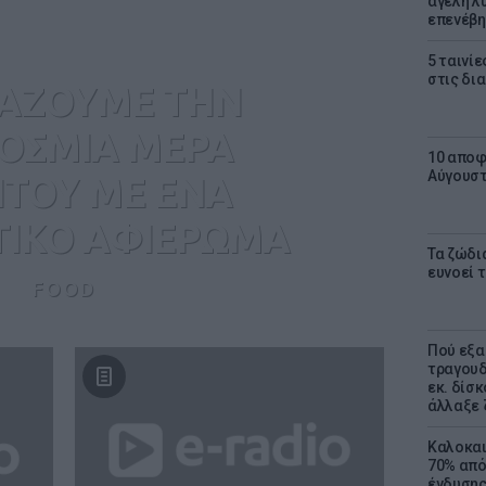
αγέλη λύ
επενέβη
5 ταινίε
στις δι
ΤΑΖΟΥΜΕ ΤΗΝ
ΟΣΜΙΑ ΜΕΡΑ
10 αποφ
Αύγουσ
ΤΟΥ ΜΕ ΕΝΑ
ΤΙΚΟ ΑΦΙΕΡΩΜΑ
Τα ζώδια
ευνοεί 
FOOD
Πού εξα
τραγουδ
εκ. δίσ
άλλαξε 
Καλοκαι
70% από
ένδυσης