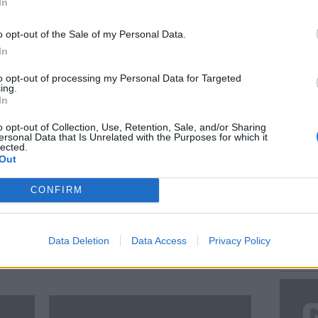
In
o opt-out of the Sale of my Personal Data.
In
to opt-out of processing my Personal Data for Targeted
ΕΥ ΖΗΝ
ing.
Πώς να
In
στους 
o opt-out of Collection, Use, Retention, Sale, and/or Sharing
ersonal Data that Is Unrelated with the Purposes for which it
lected.
Out
ΣΠΊΤΙ
CONFIRM
Εύκολες συνταγές για να
εντυπωσιάσετε τους φίλους σας
POP CU
α!
Διαφορετικές γεύσεις
Data Deletion
Data Access
Privacy Policy
Η κωμω
ΠΡΙΝ 594 ΕΒΔΟΜΆΔΕΣ
νεοπλο