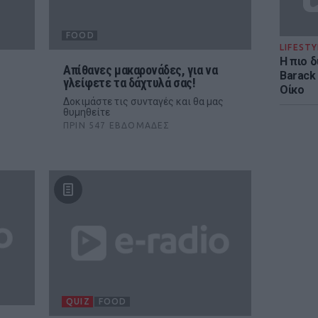
FOOD
LIFESTY
Η πιο 
Απίθανες μακαρονάδες, για να
Barack
γλείφετε τα δάχτυλά σας!
Οίκο
Δοκιμάστε τις συνταγές και θα μας
θυμηθείτε
ΠΡΙΝ 547 ΕΒΔΟΜΆΔΕΣ
QUIZ
FOOD