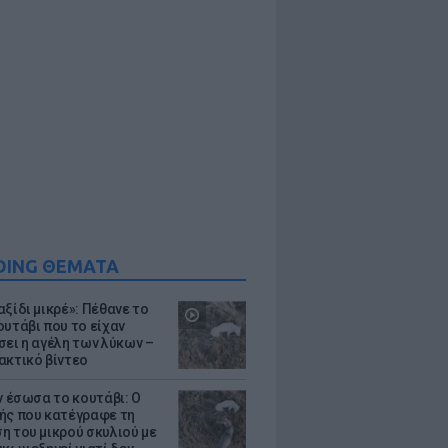
DING ΘΕΜΑΤΑ
ξίδι μικρέ»: Πέθανε το
ουτάβι που το είχαν
σει η αγέλη των λύκων –
ακτικό βίντεο
ν έσωσα το κουτάβι: Ο
ής που κατέγραφε τη
η του μικρού σκυλιού με