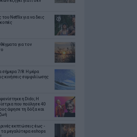
κων εξηγεί γιατί δεν
ς του Netflix για να δεις
ακοπές
θέγματα για τον
το
 σήμερα 7/8: Η μέρα
τις κινήσεις συμφιλίωσης
φανίστηκε η Dido; Η
ίστρια που πούλησε 40
κους άφησε τη δόξα και
ζωή
ρινές εκπτώσεις έως -
 τα μεγαλύτερα eshops
!