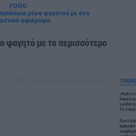
FOOD
παγκόσμια μέρα φαγητού με ένα
αστικό αφιέρωμα
ο φαγητό με το περισσότερο 
TREN
ΔΙΑΦΗΜΙΣΗ
«Καλό τα
λευκό κ
υιοθετή
Το σπαρ
Γιατί δε
ερευνητ
συμβίωσ