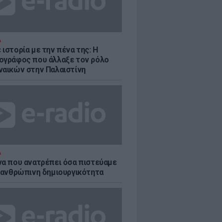
Α
ιστορία με την πένα της: Η
ογράφος που άλλαξε τον ρόλο
ναικών στην Παλαιστίνη
Α
να που ανατρέπει όσα πιστεύαμε
ν ανθρώπινη δημιουργικότητα