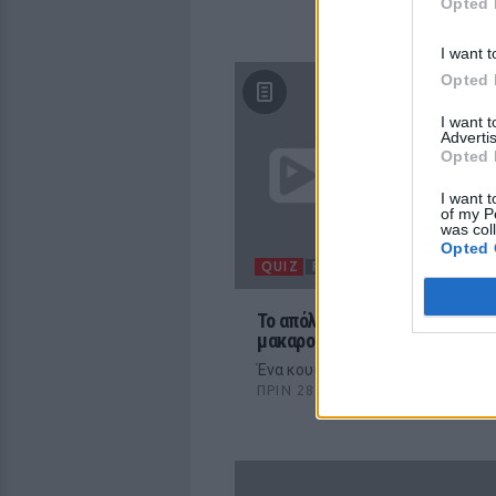
Opted 
I want t
Opted 
I want 
Advertis
Opted 
I want t
of my P
was col
Opted 
QUIZ
FOOD
To απόλυτο κουίζ για
μακαρονάδες
Ένα κουίζ φουλ στον υδατάνθρακ
ΠΡΙΝ 284 ΕΒΔΟΜΆΔΕΣ