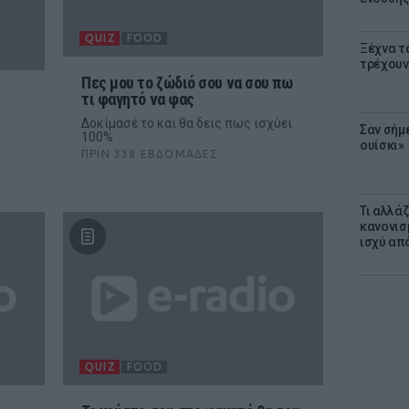
QUIZ
FOOD
Ξέχνα τ
τρέχουν
Πες μου το ζώδιό σου να σου πω
τι φαγητό να φας
Δοκίμασέ το και θα δεις πως ισχύει
Σαν σήμ
100%
ουίσκι»
ΠΡΙΝ 338 ΕΒΔΟΜΆΔΕΣ
Τι αλλά
κανονισ
ισχύ απ
QUIZ
FOOD