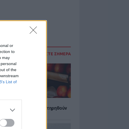
sonal or
ection to
ΔΙΑΒΑΣΤΕ ΣΗΜΕΡΑ
ou may
 personal
out of the
 downstream
B’s List of
τα που μπορουν να διατηρηθούν
ψυγείου το καλοκαίρι