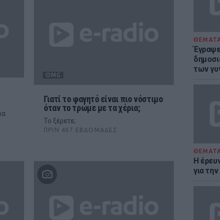
ΘΕΜΑΤ
Έγραψε 
δημοσι
των γυ
OMG
Γιατί το φαγητό είναι πιο νόστιμο
όταν το τρώμε με τα χέρια;
ια
Το ξέρετε;
ΠΡΙΝ 467 ΕΒΔΟΜΆΔΕΣ
ΘΕΜΑΤ
Η έρευ
για τη