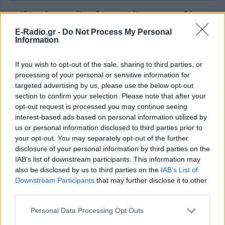
Ιδιοκτήτης σκύλου δεν τον θέλει πια επειδή
κάηκαν οι πατούσες του στις πυρκαγιές
E-Radio.gr -
Do Not Process My Personal
Τι αναφέρει η MKO «Dogs Voice»
Information
ΠΡΙΝ 418 ΕΒΔΟΜΆΔΕΣ
If you wish to opt-out of the sale, sharing to third parties, or
processing of your personal or sensitive information for
targeted advertising by us, please use the below opt-out
section to confirm your selection. Please note that after your
opt-out request is processed you may continue seeing
interest-based ads based on personal information utilized by
us or personal information disclosed to third parties prior to
your opt-out. You may separately opt-out of the further
disclosure of your personal information by third parties on the
IAB’s list of downstream participants. This information may
ΕΛΛΆΔΑ
also be disclosed by us to third parties on the
IAB’s List of
Downstream Participants
that may further disclose it to other
Μαρτυρία αστυνομικού: Κάποιοι δεν κάηκαν
third parties.
από τις φλόγες, έλιωσαν από τη θερμοκρασία
Τις ημέρες που ακολούθησαν δεν μπόρεσε να κοιμηθεί
Personal Data Processing Opt Outs
ΠΡΙΝ 418 ΕΒΔΟΜΆΔΕΣ