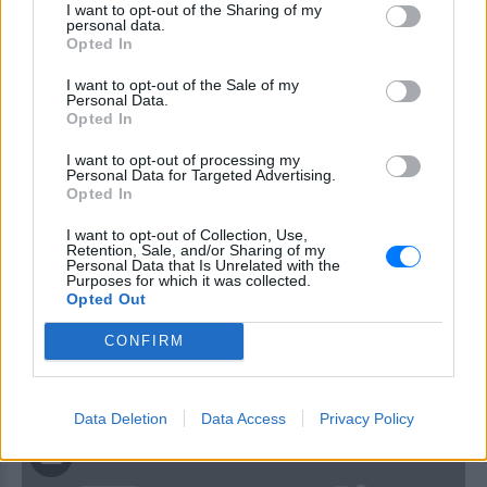
I want to opt-out of the Sharing of my
personal data.
Opted In
I want to opt-out of the Sale of my
Personal Data.
Opted In
I want to opt-out of processing my
Personal Data for Targeted Advertising.
Opted In
ΕΛΛΆΔΑ
I want to opt-out of Collection, Use,
Retention, Sale, and/or Sharing of my
Personal Data that Is Unrelated with the
Purposes for which it was collected.
Πυροσβεστική: Στους 85 οι νεκροί που έχουν
Opted Out
ταυτοποιηθεί
Ένας αγνοούμενος
CONFIRM
ΠΡΙΝ 418 ΕΒΔΟΜΆΔΕΣ
Data Deletion
Data Access
Privacy Policy