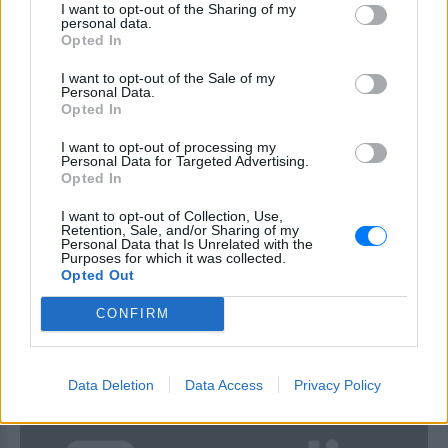
I want to opt-out of the Sharing of my
personal data.
Opted In
I want to opt-out of the Sale of my
Personal Data.
Opted In
I want to opt-out of processing my
Personal Data for Targeted Advertising.
ΠΟΛΙΤΙΚΉ
Opted In
Τσίπρας στο Twitter: H κλιματική αλλαγή θα
I want to opt-out of Collection, Use,
Retention, Sale, and/or Sharing of my
μας φέρνει πιο συχνά μπροστά σε ακραία
Personal Data that Is Unrelated with the
καιρικά φαινόμενα
Purposes for which it was collected.
Opted Out
«Ας είναι οι δυο μεγάλες τραγωδίες της Αττικής στη
Μάνδρα και στο Μάτι, ο συναγερμός και το έναυσμα για
σημαντικές αλλαγές»
CONFIRM
ΠΡΙΝ 418 ΕΒΔΟΜΆΔΕΣ
Data Deletion
Data Access
Privacy Policy