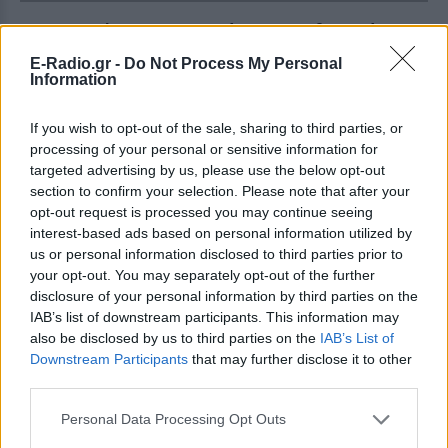
Συγκλονίζει η περιγραφή του ιατροδικαστή για
τους 26 νεκρούς στο οικόπεδο στο Μάτι
E-Radio.gr -
Do Not Process My Personal
Information
«Τους εξαΰλωσαν»
ΠΡΙΝ 418 ΕΒΔΟΜΆΔΕΣ
If you wish to opt-out of the sale, sharing to third parties, or
processing of your personal or sensitive information for
targeted advertising by us, please use the below opt-out
section to confirm your selection. Please note that after your
opt-out request is processed you may continue seeing
interest-based ads based on personal information utilized by
us or personal information disclosed to third parties prior to
your opt-out. You may separately opt-out of the further
disclosure of your personal information by third parties on the
IAB’s list of downstream participants. This information may
ΕΛΛΆΔΑ
also be disclosed by us to third parties on the
IAB’s List of
Downstream Participants
that may further disclose it to other
Πέθανε και η μητέρα του 6 μηνών βρέφους που
third parties.
είχε χαθεί στο Μάτι
Μεγαλώνει ο αριθμός των νεκρών
Personal Data Processing Opt Outs
ΠΡΙΝ 418 ΕΒΔΟΜΆΔΕΣ