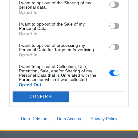
I want to opt-out of the Sharing of my
Τότε σε μια ώρα βρέθηκε… ερπυστριοφόρο, πέταξαν
personal data.
Καναντέρ, ελικόπτερα, ακόμη και τετρακόπτερο drone
Opted In
ΠΡΙΝ 418 ΕΒΔΟΜΆΔΕΣ
I want to opt-out of the Sale of my
Personal Data.
Opted In
I want to opt-out of processing my
Personal Data for Targeted Advertising.
Opted In
I want to opt-out of Collection, Use,
Retention, Sale, and/or Sharing of my
Personal Data that Is Unrelated with the
Purposes for which it was collected.
Opted Out
ΕΛΛΆΔΑ
CONFIRM
Τοξικός ο αέρας στο Μάτι
Απαραίτητη η χρήση μάσκας
Data Deletion
Data Access
Privacy Policy
ΠΡΙΝ 418 ΕΒΔΟΜΆΔΕΣ