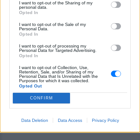
Θρήνος στην κηδεία της ακτινολόγου και των
I want to opt-out of the Sharing of my
personal data.
δίδυμων κοριτσιών της
Opted In
Χάθηκαν στην φονική πυρκαγιά στο Μάτι
I want to opt-out of the Sale of my
ΠΡΙΝ 418 ΕΒΔΟΜΆΔΕΣ
Personal Data.
Opted In
I want to opt-out of processing my
Personal Data for Targeted Advertising.
Opted In
I want to opt-out of Collection, Use,
Retention, Sale, and/or Sharing of my
Personal Data that Is Unrelated with the
Purposes for which it was collected.
Opted Out
ΕΛΛΆΔΑ
CONFIRM
Στους 10 οι εγκαυματίες που νοσηλεύονται
στην εντατική
Ένας εγκαυματίας βγήκε από τη ΜΕΘ και νοσηλεύεται σε
Data Deletion
Data Access
Privacy Policy
απλό θάλαμο
ΠΡΙΝ 419 ΕΒΔΟΜΆΔΕΣ