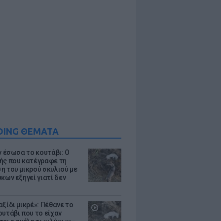
DING ΘΕΜΑΤΑ
ν έσωσα το κουτάβι: Ο
ής που κατέγραφε τη
η του μικρού σκυλιού με
κων εξηγεί γιατί δεν
ξίδι μικρέ»: Πέθανε το
ουτάβι που το είχαν