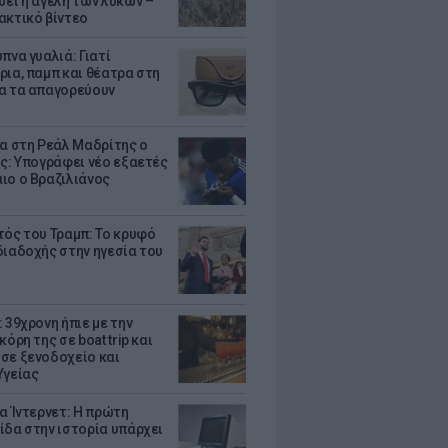
σει η αγέλη των λύκων –
ακτικό βίντεο
πνα γυαλιά: Γιατί
ρια, παμπ και θέατρα στη
α τα απαγορεύουν
τα στη Ρεάλ Μαδρίτης ο
υς: Υπογράφει νέο εξαετές
ιο ο Βραζιλιάνος
τός του Τραμπ: Το κρυφό
διαδοχής στην ηγεσία του
 39χρονη ήπιε με την
κόρη της σε boat trip και
σε ξενοδοχείο και
Υγείας
ια Ίντερνετ: Η πρώτη
ίδα στην ιστορία υπάρχει