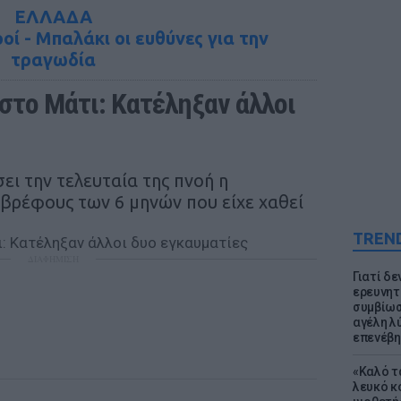
ΕΛΛΑΔΑ
οί - Μπαλάκι οι ευθύνες για την
τραγωδία
 στο Μάτι: Κατέληξαν άλλοι 
ι την τελευταία της πνοή η
 βρέφους των 6 μηνών που είχε χαθεί
TREN
ΔΙΑΦΗΜΙΣΗ
Γιατί δε
ερευνητ
συμβίωσ
αγέλη λύ
επενέβη
«Καλό τα
λευκό κ