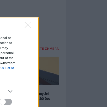
sonal or
ection to
ou may
ΔΙΑΒΑΣΤΕ ΣΗΜΕΡΑ
 personal
out of the
 downstream
B’s List of
Σ
ία εξαγοράς για την EasyJet -
ερικανική Appolo για 6,65 δισ.