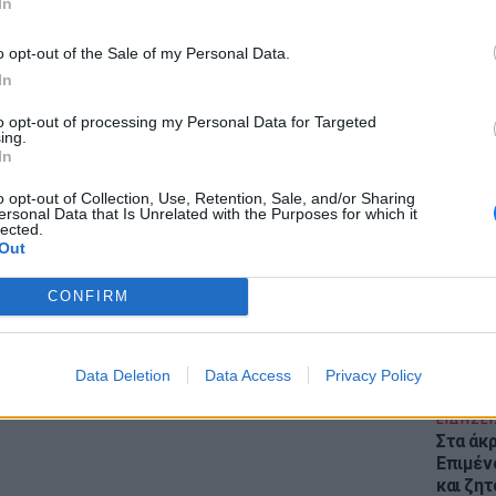
In
ε την Πυροσβεστική δύο από τα θύματα, δεν
ν, καθώς δεν έχουν αναζητηθεί από τους
o opt-out of the Sale of my Personal Data.
ι η διαδικασία της αναγνώρισής τους μέσω
In
to opt-out of processing my Personal Data for Targeted
ing.
ι, κατά την ίδια ανακοίνωση, και τέσσερα
In
ΕΙΔΗΣΕΙ
κομεία όπου είχαν διακομιοσθεί, ενώ
Θέουτα:
o opt-out of Collection, Use, Retention, Sale, and/or Sharing
γεμάτο
ένα άτομο.
ersonal Data that Is Unrelated with the Purposes for which it
lected.
παραμέ
Out
ΔΙΑΦΗΜΙΣΗ
CONFIRM
Data Deletion
Data Access
Privacy Policy
ΕΙΔΗΣΕΙ
Στα άκ
Επιμέν
και ζητ