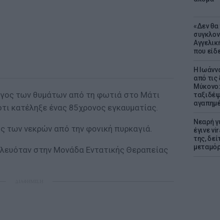
«Δεν θα
συγκλον
Αγγελική
που είδε
Η Ιωάνν
από τις
Μύκονο:
γος των θυμάτων από τη φωτιά στο Μάτι
ταξιδέψε
αγαπημέ
ότι κατέληξε ένας 85χρονος εγκαυματίας.
Νεαρή γ
ός των νεκρών από την φονική πυρκαγιά.
έγινε vi
της, δε
μεταμό
ηλευόταν στην Μονάδα Εντατικής Θεραπείας
ΔΙΑΦΗΜΙΣΗ