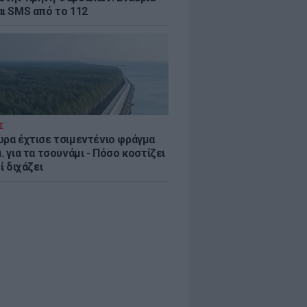
αι SMS από το 112
Σ
ώρα έχτισε τσιμεντένιο φράγμα
. για τα τσουνάμι - Πόσο κοστίζει
τί διχάζει