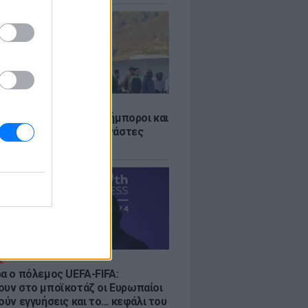
Σ
 «Οι κάτοικοι είναι ανήμποροι και
ι αγωνία» - 5.000 μετανάστες
νουν στην περιοχή
Σ
ρα ο πόλεμος UEFA-FIFA:
ουν στο μποϊκοτάζ οι Ευρωπαίοι
ούν εγγυήσεις και το... κεφάλι του