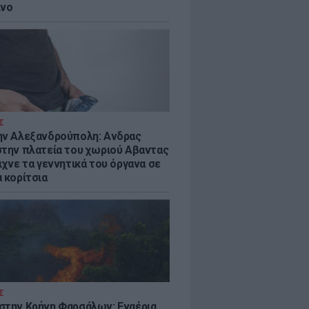
ίνο
Σ
ην Αλεξανδρούπολη: Ανδρας
στην πλατεία του χωριού Αβαντας
ιχνε τα γεννητικά του όργανα σε
 κορίτσια
Σ
στην Κρήνη Φαρσάλων: Εναέρια