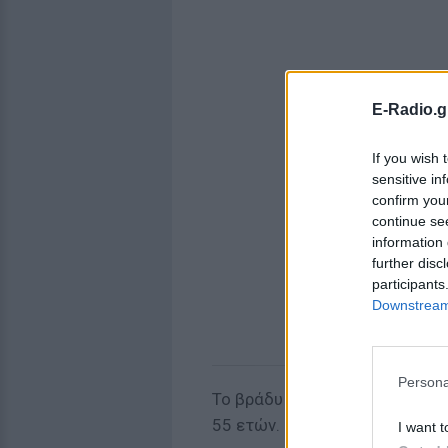
E-Radio.g
If you wish 
sensitive in
confirm you
continue se
information 
further disc
participants
Downstream 
Persona
Το βράδυ του Σαββάτου στο ίδ
55 ετών.
I want t