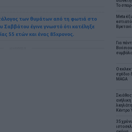
υιοθετή
Το σπαρ
Meta έξυ
τάλογος των θυμάτων από τη φωτιά στο
εστιατό
υ Σαββάτου έγινε γνωστό ότι κατέληξε
Βρετανί
κίας 55 ετών και ένας 85χρονος.
Για πάν
Βινίσιο
ΔΙΑΦΗΜΙΣΗ
συμβόλα
Ο εκλεκ
σχέδιο 
MAGA
Σκιάθος:
ανήλικη 
λεηλάτη
Κέντρο 
35 χρόν
ιστοσελ
ακόμα