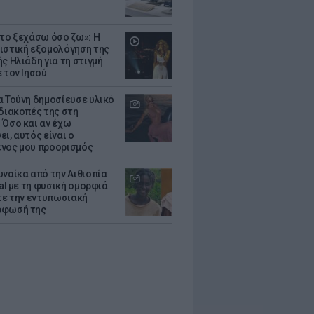
 το ξεχάσω όσο ζω»: Η
ιστική εξομολόγηση της
ς Ηλιάδη για τη στιγμή
 τον Ιησού
α Τούνη δημοσίευσε υλικό
 διακοπές της στη
 Όσο και αν έχω
ι, αυτός είναι ο
νος μου προορισμός
υναίκα από την Αιθιοπία
ral με τη φυσική ομορφιά
ίτε την εντυπωσιακή
ρφωσή της