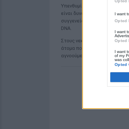
Opted 
Υπενθυμίζεται ότι σύμφωνα μ
είναι δυνατό να ταυτοποιηθού
I want t
συγγενείς τους, ώστε να γίνε
Opted 
DNA.
I want 
Advertis
Στους νεκρούς περιλαμβάνοντα
Opted 
άτομα που υπέκυψαν στα νοσο
I want t
αγνοούμενο παραμένει ακόμη 
of my P
was col
Opted 